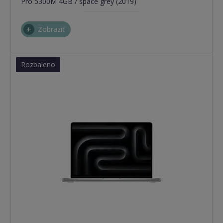
Pro 5300M 4GB / space grey (2019)
Zobraziť
Rozbaleno