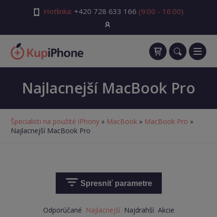
Hotlinka:
+420 728 633 166
(9:00 - 16:00)
Najlacnejší MacBook Pro
Špecialisti na použité iPhony
»
MacBook
»
MacBook Pro
»
Najlacnejší MacBook Pro
Spresniť parametre
Odporúčané
Najlacnejší
Najdrahší
Akcie