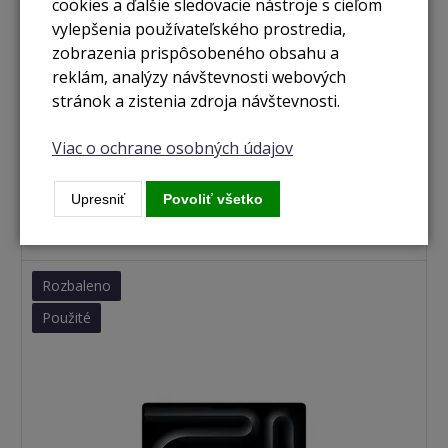
cookies a ďalšie sledovacie nástroje s cieľom
vylepšenia používateľského prostredia,
zobrazenia prispôsobeného obsahu a
reklám, analýzy návštevnosti webových
stránok a zistenia zdroja návštevnosti.
nie je skladom
MacBook Pro 14" / M1 Pro / 16GB / 512GB / space
Viac o ochrane osobných údajov
grey (2021)
Upresniť
Povoliť všetko
Zobraziť
Rozbaleno
Použité