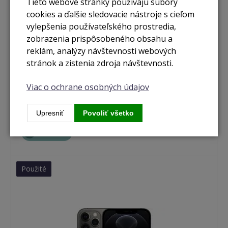
Tieto webové stránky používajú súbory
cookies a ďalšie sledovacie nástroje s cieľom
vylepšenia používateľského prostredia,
zobrazenia prispôsobeného obsahu a
reklám, analýzy návštevnosti webových
stránok a zistenia zdroja návštevnosti.
nie je skladom
Viac o ochrane osobných údajov
iPhone 12 Pro Max 256GB strieborná
Upresniť
Povoliť všetko
Zobraziť
Použité