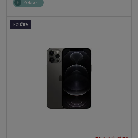
Zobraziť
Použité
nie je skladom