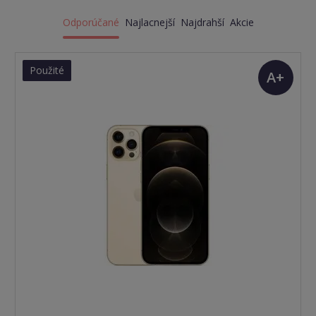
Odporúčané
Najlacnejší
Najdrahší
Akcie
Použité
A+
(TOP
stav)