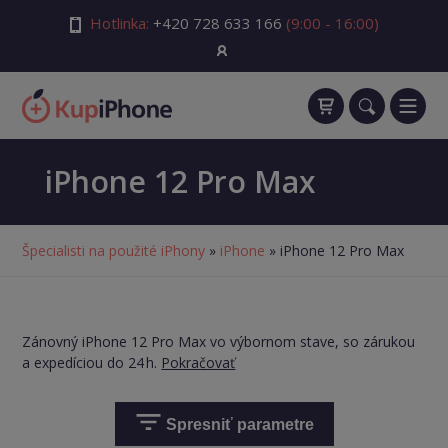
Hotlinka:
+420 728 633 166
(9:00 - 16:00)
iPhone 12 Pro Max
Špecialisti na použité iPhony
»
iPhone
» iPhone 12 Pro Max
Zánovný iPhone 12 Pro Max vo výbornom stave, so zárukou
a expedíciou do 24 h.
Pokračovať
Spresniť parametre