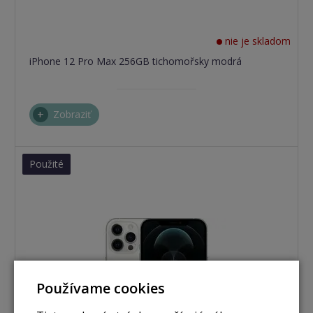
nie je skladom
iPhone 12 Pro Max 256GB tichomořsky modrá
Zobraziť
Použité
Používame cookies