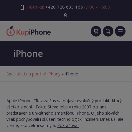
Hotlinka:
+420 728 633 166
(9:00 - 16:00)
iPhone
Špecialisti na použité iPhony
» iPhone
Apple iPhone- “Raz za čas sa objaví revolučný produkt, ktorý
všetko zmení.” Takto Steve Jobs v roku 2007 oznámil
predstavenie unikátneho smartfónu iPhone. O jeho slovách
však pochybovali i skúsení technologickí inžinieri. Dnes už, ale
vieme, ako veľmi sa mýlili.
Pokračovať