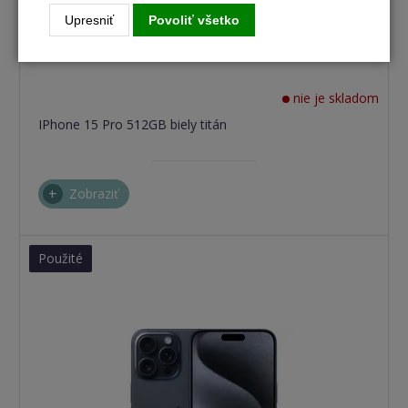
Upresniť
Povoliť všetko
nie je skladom
IPhone 15 Pro 512GB biely titán
Zobraziť
Použité