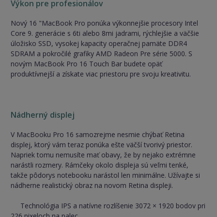
Výkon pre profesionálov
Nový 16 "MacBook Pro ponúka výkonnejšie procesory Intel
Core 9. generácie s 6ti alebo 8mi jadrami, rýchlejšie a väčšie
úložisko SSD, vysokej kapacity operačnej pamäte DDR4
SDRAM a pokročilé grafiky AMD Radeon Pre série 5000. S
novým MacBook Pro 16 Touch Bar budete opäť
produktívnejší a získate viac priestoru pre svoju kreativitu.
Nádherný displej
V MacBooku Pro 16 samozrejme nesmie chýbať Retina
displej, ktorý vám teraz ponúka ešte väčší tvorivý priestor.
Napriek tomu nemusíte mať obavy, že by nejako extrémne
narástli rozmery. Rámčeky okolo displeja sú veľmi tenké,
takže pôdorys notebooku narástol len minimálne. Užívajte si
nádherne realistický obraz na novom Retina displeji.
Technológia IPS a natívne rozlíšenie 3072 × 1920 bodov pri
226 pixeloch na palec.