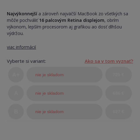
Najvýkonnejší
a zároveň najväčší MacBook zo všetkých sa
môže pochváliť
16 palcovým Retina displejom
, obrím
výkonom, lepším procesorom aj grafikou ao dosť dlhšou
výdržou.
viac informácií
Vyberte si variant:
Ako sa v tom vyznať?
A+
nie je skladom
725 €
(TOP
A
nie je skladom
686 €
stav)
B
nie je skladom
627 €