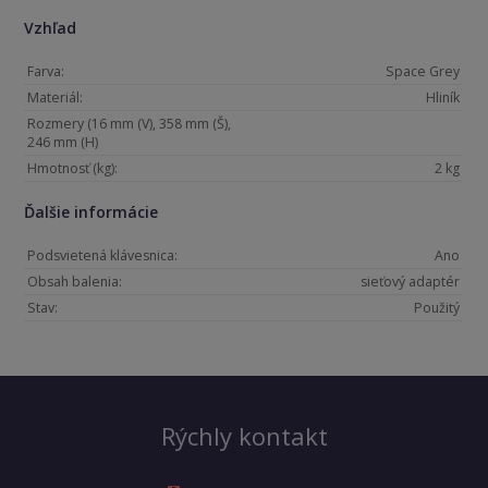
Vzhľad
Farva:
Space Grey
Materiál:
Hliník
Rozmery (16 mm (V), 358 mm (Š),
246 mm (H)
Hmotnosť (kg):
2 kg
Ďalšie informácie
Podsvietená klávesnica:
Ano
Obsah balenia:
sieťový adaptér
Stav:
Použitý
Rýchly kontakt