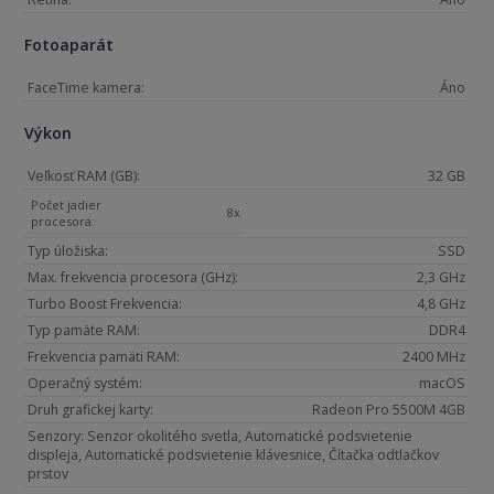
Fotoaparát
FaceTime kamera:
Áno
Výkon
Veľkosť RAM (GB):
32 GB
Počet jadier
8x
procesora:
Typ úložiska:
SSD
Max. frekvencia procesora (GHz):
2,3 GHz
Turbo Boost Frekvencia:
4,8 GHz
Typ pamäte RAM:
DDR4
Frekvencia pamäti RAM:
2400 MHz
Operačný systém:
macOS
Druh grafickej karty:
Radeon Pro 5500M 4GB
Senzory: Senzor okolitého svetla, Automatické podsvietenie
displeja, Automatické podsvietenie klávesnice, Čítačka odtlačkov
prstov