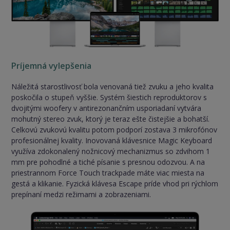
Príjemná vylepšenia
Náležitá starostlivosť bola venovaná tiež zvuku a jeho kvalita
poskočila o stupeň vyššie. Systém šiestich reproduktorov s
dvojitými woofery v antirezonančním usporiadaní vytvára
mohutný stereo zvuk, ktorý je teraz ešte čistejšie a bohatší.
Celkovú zvukovú kvalitu potom podporí zostava 3 mikrofónov
profesionálnej kvality. Inovovaná klávesnice Magic Keyboard
využíva zdokonalený nožnicový mechanizmus so zdvihom 1
mm pre pohodlné a tiché písanie s presnou odozvou. A na
priestrannom Force Touch trackpade máte viac miesta na
gestá a klikanie. Fyzická klávesa Escape príde vhod pri rýchlom
prepínaní medzi režimami a zobrazeniami.