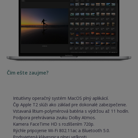
Čím ešte zaujme?
Intuitívny operačný systém MacOS plný aplikácií.
Čip Apple T2 slúži ako základ pre dokonalé zabezpečenie.
Vstavaná lítium-polymérová batéria s výdržou až 11 hodín.
Podpora prehrávania zvuku Dolby Atmos.
Kamera FaceTime HD s rozlíšením 720p.
Rýchle pripojenie Wi-Fi 802.11ac a Bluetooth 5.0.
Podsvietená klávesnica plnej veľkosti.