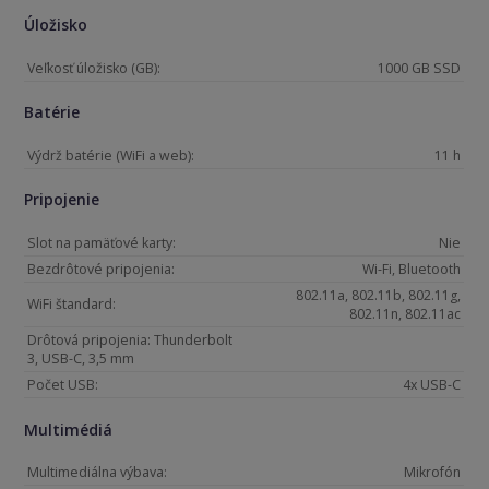
Úložisko
Veľkosť úložisko (GB):
1000 GB SSD
Batérie
Výdrž batérie (WiFi a web):
11 h
Pripojenie
Slot na pamäťové karty:
Nie
Bezdrôtové pripojenia:
Wi-Fi, Bluetooth
802.11a, 802.11b, 802.11g,
WiFi štandard:
802.11n, 802.11ac
Drôtová pripojenia: Thunderbolt
3, USB-C, 3,5 mm
Počet USB:
4x USB-C
Multimédiá
Multimediálna výbava:
Mikrofón