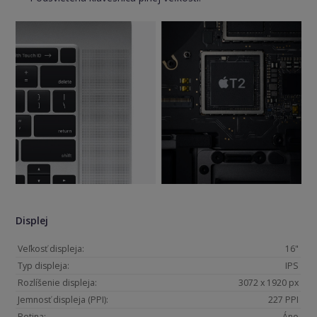
Displej
Veľkosť displeja:
16"
Typ displeja:
IPS
Rozlíšenie displeja:
3072 x 1920 px
Jemnosť displeja (PPI):
227 PPI
Retina:
Áno