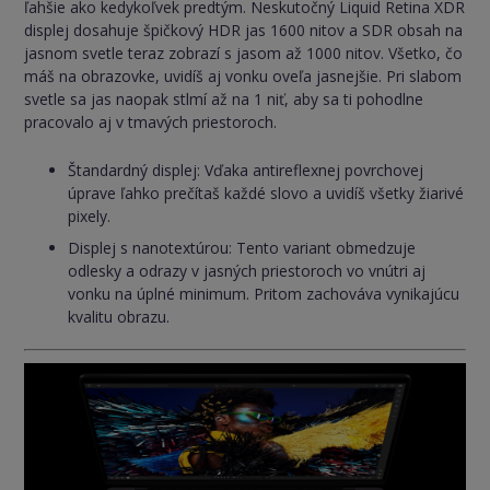
ľahšie ako kedykoľvek predtým. Neskutočný Liquid Retina XDR
displej dosahuje špičkový HDR jas 1600 nitov a SDR obsah na
jasnom svetle teraz zobrazí s jasom až 1000 nitov. Všetko, čo
máš na obrazovke, uvidíš aj vonku oveľa jasnejšie. Pri slabom
svetle sa jas naopak stlmí až na 1 niť, aby sa ti pohodlne
pracovalo aj v tmavých priestoroch.
Štandardný displej: Vďaka antireflexnej povrchovej
úprave ľahko prečítaš každé slovo a uvidíš všetky žiarivé
pixely.
Displej s nanotextúrou: Tento variant obmedzuje
odlesky a odrazy v jasných priestoroch vo vnútri aj
vonku na úplné minimum. Pritom zachováva vynikajúcu
kvalitu obrazu.