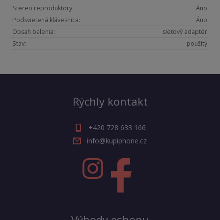
Stereo reproduktory:
Áno
Podsvietená klávesnica:
Áno
Obsah balenia:
sieťový adaptér
Stav:
použitý
Rýchly kontakt
+420 728 633 166
info@kupiphone.cz
Výhody eshopu