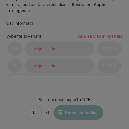
kamera, udržuje ťa v strede diania. Robí sa pre
Apple
Intelligence.
viac informácií
Vyberte si variant:
Ako sa v tom vyznať?
A+
nie je skladom
1 725 €
(TOP
A
nie je skladom
1 627 €
stav)
Bez možností odpočtu DPH
ks
Pridať do košíka