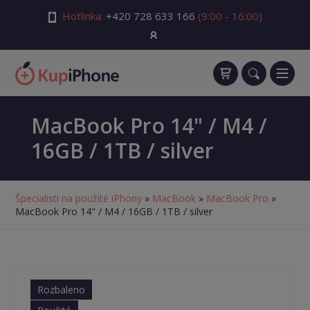
Hotlinka:
+420 728 633 166
(9:00 - 16:00)
MacBook Pro 14" / M4 /
16GB / 1TB / silver
Špecialisti na použité iPhony
»
MacBook
»
MacBook Pro
»
MacBook Pro 14" / M4 / 16GB / 1TB / silver
Rozbaleno