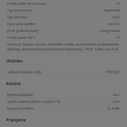
Počet jadier procesora:
10
Typ procesora:
Apple M4
Typ úložiska:
SSD
Operačný systém:
macOS
Druh grafickej karty:
integrovaná
Počet jadier GPU:
10
Senzory: Senzor Senzor okolitého svetla, Automatické podsvietenie
displeja, Automatické podsvietenie klávesnice, TRUE TONE, touch id
Úložisko
Veľkosť úložisko (GB):
1TB SSD
Batérie
Rýchlonabíjanie:
Áno
Výdrž batérie (Video v Apple TV):
24 h
Kapacita batérie
72,4 Wh
Pripojenie