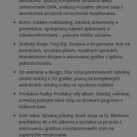
laboratória. Spúšťaj komplexné simulácie alebo
sekvenovanie DNA, analyzuj rozsiahle dátové sady v
akomkoľvek prostredí na technické modelovanie.
Biznis: Ovládni multitasking. Vytváraj dokumenty a
prezentácie, spolupracuj naprieč aplikáciami a
videokonferenciami – pokojne všetko súčasne.
Grafický dizajn: Tvoj štýl. Doslova a do písmena. Rob na
ilustráciách, vytváraní písiem, vizuálnych úpravách,
interaktívnom dizajne a animovanej grafike s úplnou
jednoduchosťou.
3D animácie a design: Oživ svoju predstavivosť. Vytváraj
zložité textúry v 3D grafike, pracuj na komplexných
animáciách, rendruj scény vo vysokom rozlíšení.
Produkcia hudby: Produkuj celý album. Skladaj, nahrávaj
a miešaj pokojne tisíce stôp so stovkami plug-inov v
reálnom čase.
Strih videa: Vytváraj príbehy, ktoré stoja za to. Bleskovo
prechádzaj 4K a 8K zábermi a spoľahni sa pri práci s
animovanou grafikou a komponovaním scén na
superrýchle rendrovanie.