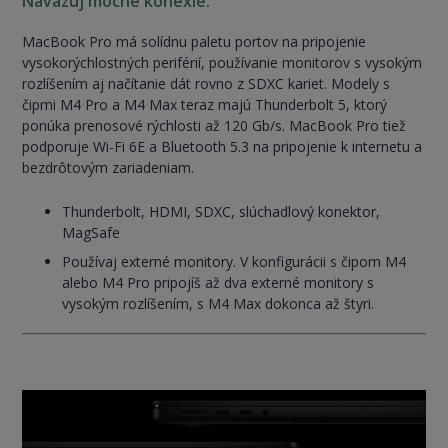
Navazuj mocné konexie.
MacBook Pro má solídnu paletu portov na pripojenie
vysokorýchlostných periférií, používanie monitorov s vysokým
rozlíšením aj načítanie dát rovno z SDXC kariet. Modely s
čipmi M4 Pro a M4 Max teraz majú Thunderbolt 5, ktorý
ponúka prenosové rýchlosti až 120 Gb/s. MacBook Pro tiež
podporuje Wi-Fi 6E a Bluetooth 5.3 na pripojenie k internetu a
bezdrôtovým zariadeniam.
Thunderbolt, HDMI, SDXC, slúchadlový konektor,
MagSafe
Používaj externé monitory. V konfigurácii s čipom M4
alebo M4 Pro pripojíš až dva externé monitory s
vysokým rozlíšením, s M4 Max dokonca až štyri.