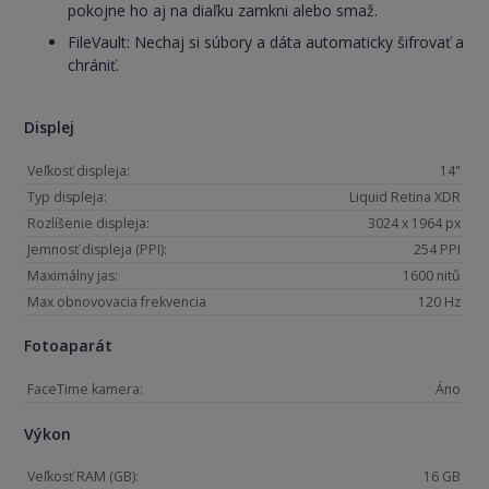
pokojne ho aj na diaľku zamkni alebo smaž.
FileVault: Nechaj si súbory a dáta automaticky šifrovať a
chrániť.
Displej
Veľkosť displeja:
14"
Typ displeja:
Liquid Retina XDR
Rozlíšenie displeja:
3024 x 1964 px
Jemnosť displeja (PPI):
254 PPI
Maximálny jas:
1600 nitů
Max obnovovacia frekvencia
120 Hz
Fotoaparát
FaceTime kamera:
Áno
Výkon
Veľkosť RAM (GB):
16 GB