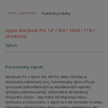
Popis a parametre
Podobné produkty
Apple MacBook Pro 14" / M4 / 16GB / 1TB /
strieborný
Výkon
Pre poriadny záprah.
MacBook Pro s čipom M4, M4 Pro alebo M4 Max je
neskutočne nabúchaný stroj. Fenomenálny výkon CPU pri
spracovaní jednovláknových aj viacvláknových operácií,
rýchlejšia jednotná pamäť, zdokonalené akcelerátory
strojového učenia – čipy rodiny M4 disponujú takou
rýchlosťou a možnosťami, o akých sa ti ani nesnívalo. A vďaka
výkonnému Neural Enginu úlohy s umelou inteligenciou ako