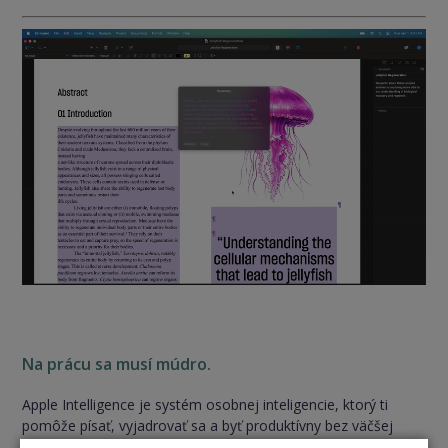
Na prácu sa musí múdro.
Apple Intelligence je systém osobnej inteligencie, ktorý ti
pomôže písať, vyjadrovať sa a byť produktívny bez väčšej
námahy. Prevratná ochrana súkromia stráži, aby sa k tvojim