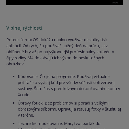
V plnej rýchlosti.
Potenciál macOS dokážu naplno využívať desiatky tisíc
aplikácií. Od tých, čo používaš každý deň na prácu, cez
obľúbené hry až po najvýkonnejší profesionálny softvér. A
čipy rodiny M4 dostávajú ich výkon do neskutočných
obrázkov.
Kódovanie: Čo je na programe. Používaj virtuálne
počítače a vyvíjaj kód pre všetky súčasti softvérovej
sústavy. Šetri čas s prediktívnym dokončovaním kódu v
Xcode.
Úpravy fotiek: Bez problémov si poradí s veľkými
obrazovými súbormi. Upravuj a retušuj fotky v štúdiu aj
v teréne.
Technické modelovanie: Mac, tvoj parťák do