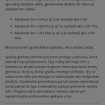
upscaling obrázkov alebo generovanie titulkov do videa na
zariadení len svištia.
MacBook Pro s M4 je až 3,4x rýchlejší ako s M1.
MacBook Pro s M4 Pro je až 3x rýchlejší ako s M1 Pro.
MacBook Pro s M4 Max je až 3,5x rýchlejší ako s M1
Max.
Nová úroveň grafického výkonu. Hra môže začať.
Spúšťaj graficky náročné pracovné postupy s odozvou, ktorá
nebrzdí tvoju predstavivosť. Čipy rodiny M4 majú GPU s
hardvérovo akcelerovaným enginom sledovania lúčov druhej
generácie, ktorý aj zložitú grafiku rendruje rýchlejšie. Hry sú
vďaka tomu ešte pôsobivejšie a realistickejšie ako kedykoľvek
predtým. Dynamická vyrovnávacia pamäť navyše optimalizuje
rýchlu pamäť na čipe a dramaticky zvyšuje priemerné využitie
GPU. Prispieva tak k obrovskému nárastu výkonu pre
najnáročnejšie profesionálne aplikácie a hry.