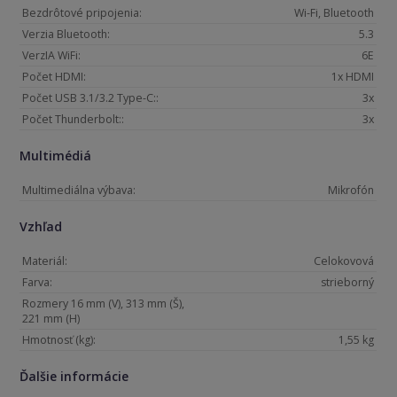
Bezdrôtové pripojenia:
Wi-Fi, Bluetooth
Verzia Bluetooth:
5.3
VerzIA WiFi:
6E
Počet HDMI:
1x HDMI
Počet USB 3.1/3.2 Type-C::
3x
Počet Thunderbolt::
3x
Multimédiá
Multimediálna výbava:
Mikrofón
Vzhľad
Materiál:
Celokovová
Farva:
strieborný
Rozmery 16 mm (V), 313 mm (Š),
221 mm (H)
Hmotnosť (kg):
1,55 kg
Ďalšie informácie