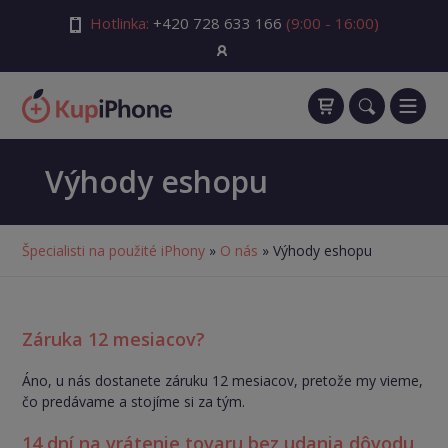
Hotlinka:
+420 728 633 166
(9:00 - 16:00)
Výhody eshopu
Špecialisti na použité iPhony
»
O nás
» Výhody eshopu
Záruka 12 mesiacov?
Áno, u nás dostanete záruku 12 mesiacov, pretože my vieme,
čo predávame a stojíme si za tým.
14 dní na vrátenie tovaru bez udania dôvodu