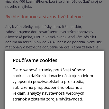
viac ako 400 kusmi iPhone, ktoré sa „nemôžu dočkať“ svojho
nového majiteľa.
Rýchle dodanie a starostlivé balenie
Aby k vám všetky objednávky dorazili čo najskôr,
zabezpečujeme doručovací servis overených dopravcov
(Slovenská pošta, DPD a Zásielkovňa), ktorí vám zásielku
doručia na adresu v SR do 24-48 hodín od podania. Nemusíte
mať obavy o bezpečné doručenie balíčka. Každá zásielka je
poistená a označená ako krehká. O odoslaní balíčka vás
informujeme e-mailom, nech vám nič neujde a vy sa tak
Používame cookies
môžete tešiť na svoju objednávku. Všetky zásielky balíme
starostlivo a s láskou
Tieto webové stránky používajú súbory
cookies a ďalšie sledovacie nástroje s cieľom
Rozmaznáme si Vás
vylepšenia používateľského prostredia,
zobrazenia prispôsobeného obsahu a
Dávame si záležať na tom, aby každý balík bol starostlivo a
dôkladne zabalený. Vnútri navyše nájdete nielen váš vysnívaný
reklám, analýzy návštevnosti webových
iPhone, ale vždy aj milé prekvapenie. Ak vás zaujíma, aké čaká
stránok a zistenia zdroja návštevnosti.
práve na vás, tak poďte si vybrať a objednať svoj iPhone.