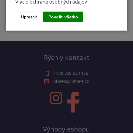
Viac o ochrane osobných údajov
Poštovné zadarmo
Urobte si radosť a my zaplatíme dopravu za vás.
Upresniť
Povoliť všetko
Rýchly kontakt
+420 728 633 166
info@kupiphone.cz
Výhody eshopu