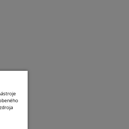
nástroje
sobeného
zdroja