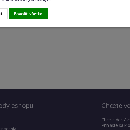
iť
Povoliť všetko
ody eshopu
Chcete ve
Chcete dostáva
Prihláste sa k
ariadenia