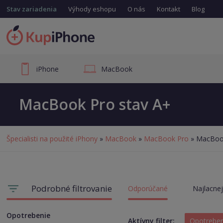
Stav zariadenia
Výhody eshopu
O nás
Kontakt
Blog
iPhone
MacBook
MacBook Pro stav A+
Špecialisti na použité iPhony
»
MacBook
»
MacBook Pro
» MacBook
Podrobné filtrovanie
Odporúčané
Najlacnej
Opotrebenie
Aktívny filter:
Opotrebe