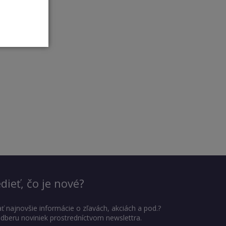
dieť, čo je nové?
ť najnovšie informácie o zľavách, akciách a pod.?
 odberu noviniek prostredníctvom newslettra.