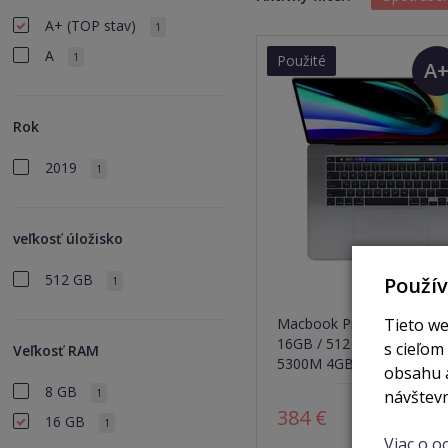
A+ (TOP stav)
1
A
1
Použité
A
(T
Rok
sta
2019
1
veľkosť úložisko
512 GB
Použí
1
Tieto we
Macbook Pro 16"/ i7 - 2,6
16GB / 512 SSD / Radeon
s cieľom
Veľkosť RAM
5300M 4GB / space grey (
obsahu a
8 GB
1
návštevn
384 €
Z
16 GB
1
Viac o 