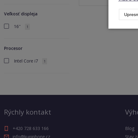
Veľkosť displeja
Upresn
16''
1
Procesor
Intel Core i7
1
Rýchly kontakt
Výh
+420 728 633 166
Blog
info@kupiphone.cz
Stav z