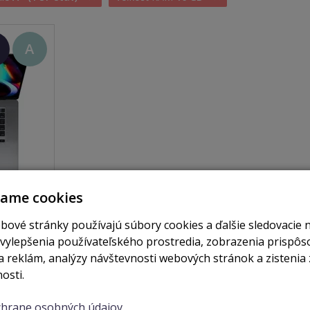
+
A
OP
v)
vame cookies
skladom
bové stránky používajú súbory cookies a ďalšie sledovacie 
GHz /
 Pro
 vylepšenia používateľského prostredia, zobrazenia prispô
2019)
 reklám, analýzy návštevnosti webových stránok a zistenia 
osti.
obraziť
ochrane osobných údajov