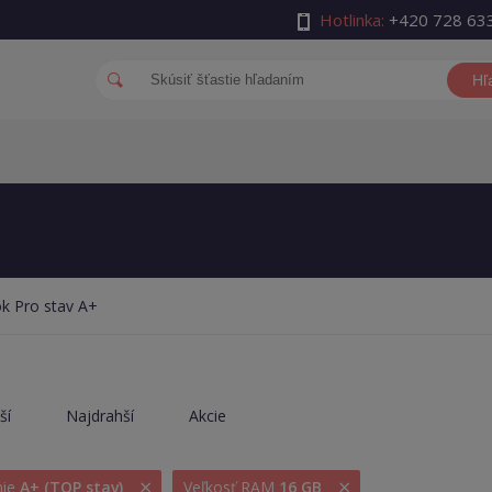
Hotlinka:
+420 728 63
Hľ
 Pro stav A+
ší
Najdrahší
Akcie
×
×
nie
A+ (TOP stav)
Veľkosť RAM
16 GB