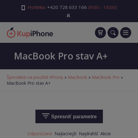
Hotlinka:
+420 728 633 166
(9:00 - 16:00)
MacBook Pro stav A+
Špecialisti na použité iPhony
»
MacBook
»
MacBook Pro
»
MacBook Pro stav A+
Spresniť parametre
Odporúčané
Najlacnejší
Najdrahší
Akcie