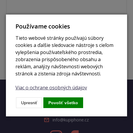
skladom
Používame cookies
Macbook Pro 16"/ i7 - 2,6GHz / 16GB / 512 SSD /
Radeon Pro 5300M 4GB / space grey (2019)
Tieto webové stránky používajú súbory
cookies a ďalšie sledovacie nástroje s cieľom
384 €
Zobraziť
vylepšenia používateľského prostredia,
zobrazenia prispôsobeného obsahu a
reklám, analýzy návštevnosti webových
stránok a zistenia zdroja návštevnosti.
Viac o ochrane osobných údajov
Rýchly kontakt
Upresniť
Povoliť všetko
+420 728 633 166
info@kupiphone.cz