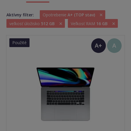
×
Aktívny filter:
Opotrebenie
A+ (TOP stav)
×
×
veľkosť úložisko
512 GB
Veľkosť RAM
16 GB
Použité
A+
A
(TOP
stav)