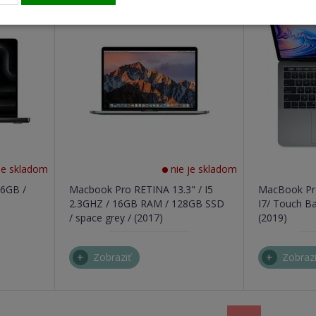
Použité
Použité
je skladom
nie je skladom
16GB /
Macbook Pro RETINA 13.3" / I5
MacBook Pro
2.3GHZ / 16GB RAM / 128GB SSD
I7/ Touch B
/ space grey / (2017)
(2019)
Zobraziť
Zobrazi