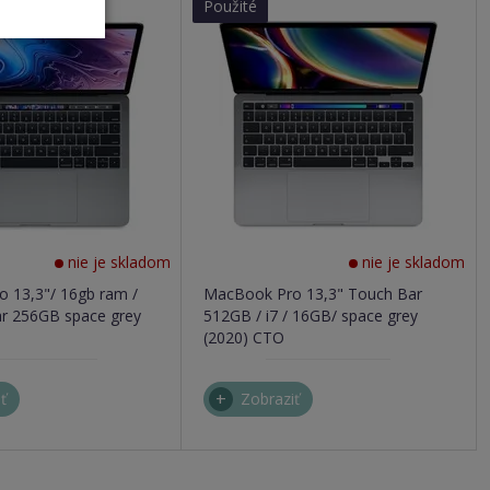
Použité
nie je skladom
nie je skladom
 13,3"/ 16gb ram /
MacBook Pro 13,3" Touch Bar
ar 256GB space grey
512GB / i7 / 16GB/ space grey
(2020) CTO
ť
Zobraziť