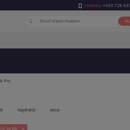
Hotlinka:
+420 728 63
Hľ
k Pro
ší
Najdrahší
Akcie
×
RAM
16 GB