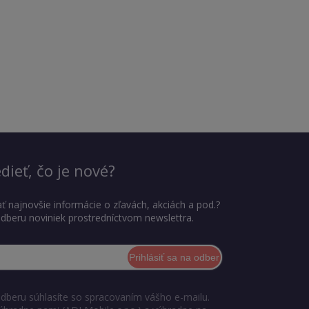
dieť, čo je nové?
ť najnovšie informácie o zľavách, akciách a pod.?
 odberu noviniek prostredníctvom newslettra.
Prihlásiť sa na odber
odberu súhlasíte so spracovaním vášho e-mailu.