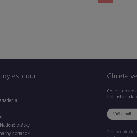
ody eshopu
Chcete ve
Chcete dostáva
Prihláste sa k
ariadenia
kt
kladené otázky
Prihlásením k 
mačný poriadok