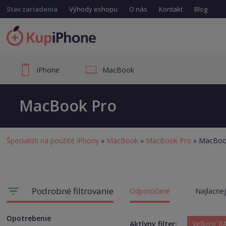
Stav zariadenia
Výhody eshopu
O nás
Kontakt
Blog
iPhone
MacBook
MacBook Pro
Špecialisti na použité iPhony
»
MacBook
»
MacBook Pro
» MacBoo
Podrobné filtrovanie
Odporúčané
Najlacnej
Opotrebenie
Aktívny filter:
Veľkosť 