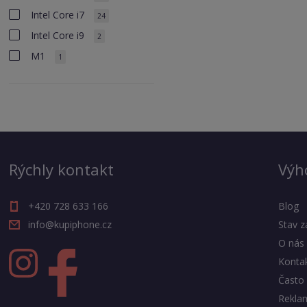
Intel Core i7
24
Intel Core i9
2
M1
1
Rýchly kontakt
Výh
+420 728 633 166
Blog
info@kupiphone.cz
Stav z
O nás
Konta
Často 
Rekla