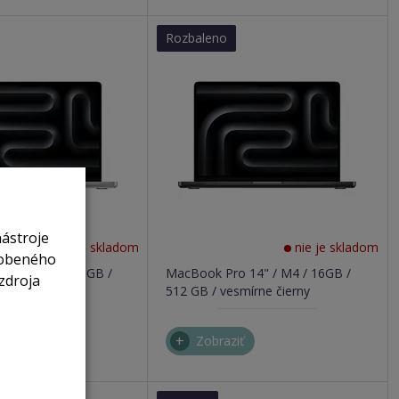
Rozbaleno
nástroje
nie je skladom
nie je skladom
sobeného
 14" / M4 / 16GB /
MacBook Pro 14" / M4 / 16GB /
zdroja
512 GB / vesmírne čierny
ť
Zobraziť