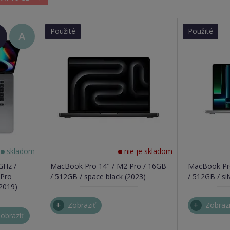
Použité
Použité
+
A
OP
v)
skladom
nie je skladom
GHz /
MacBook Pro 14" / M2 Pro / 16GB
MacBook Pro
 Pro
/ 512GB / space black (2023)
/ 512GB / sil
2019)
Zobraziť
Zobrazi
obraziť