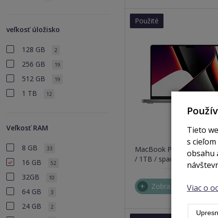
Použité
veľkosť úložisko
128 GB
2
256 GB
19
512 GB
19
1 TB
12
Použí
Veľkosť RAM
Tieto we
nie 
s cieľom
8 GB
MacBook Pro 14" / M1 Pr
33
obsahu a
/ 1TB / space grey (2021)
16 GB
52
návštevn
32GB
10
Zobraziť
Viac o 
64 GB
3
24 GB
2
Upresn