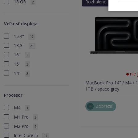
Rozbaleno
18 GB
2
Veľkosť displeja
15.4''
17
13,3''
21
16''
3
15''
3
14''
nie 
8
MacBook Pro 14" / M4 / 
1TB / space grey
Procesor
Zobraziť
M4
3
M1 Pro
3
M2 Pro
2
Intel Core i5
17