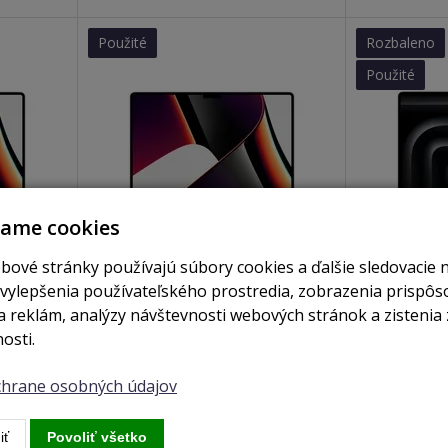
Použité
Rozbaleno
Použité
vame cookies
bové stránky používajú súbory cookies a ďalšie sledovacie 
je skladom
nie je skladom
 vylepšenia používateľského prostredia, zobrazenia prispô
o / 16GB
MacBook Pro 14" / M1 Pro / 16GB
MacBook Pro
 reklám, analýzy návštevnosti webových stránok a zistenia 
/ 512GB / space grey (2021)
1TB / silver
osti.
Zobraziť
Zobrazi
ochrane osobných údajov
iť
Povoliť všetko