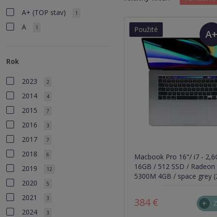
A+ (TOP stav)
1
A
1
Použité
A
(T
Rok
sta
2023
2
2014
4
2015
7
2016
3
2017
7
2018
6
Macbook Pro 16"/ i7 - 2,6
16GB / 512 SSD / Radeon
2019
12
5300M 4GB / space grey (
2020
5
2021
3
384 €
Z
2024
3