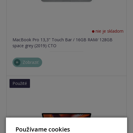
nie je skladom
MacBook Pro 13,3" Touch Bar / 16GB RAM/ 128GB
space grey (2019) CTO
Zobraziť
Použité
Používame cookies