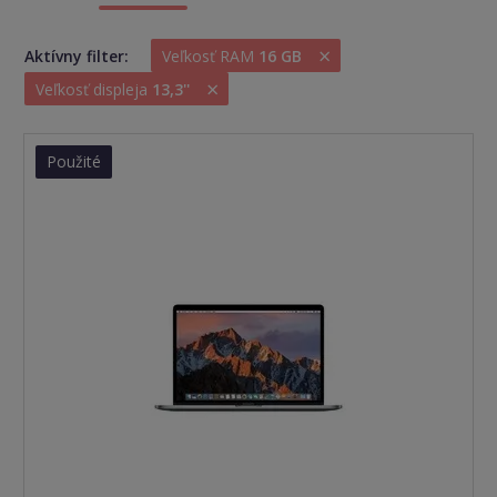
×
Aktívny filter:
Veľkosť RAM
16 GB
×
Veľkosť displeja
13,3''
Použité