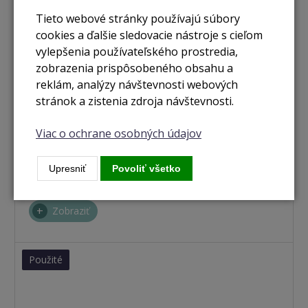
Tieto webové stránky používajú súbory
cookies a ďalšie sledovacie nástroje s cieľom
vylepšenia používateľského prostredia,
zobrazenia prispôsobeného obsahu a
reklám, analýzy návštevnosti webových
stránok a zistenia zdroja návštevnosti.
Viac o ochrane osobných údajov
nie je skladom
MacBook Pro 13,3" Touch Bar / 16GB RAM / 256GB
Upresniť
Povoliť všetko
silver (2019) CTO
Zobraziť
Použité