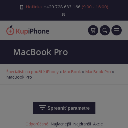
Hotlinka:
+420 728 633 166
(9:00 - 16:00)
MacBook Pro
Špecialisti na použité iPhony
»
MacBook
»
MacBook Pro
»
MacBook Pro
Spresniť parametre
Odporúčané
Najlacnejší
Najdrahší
Akcie