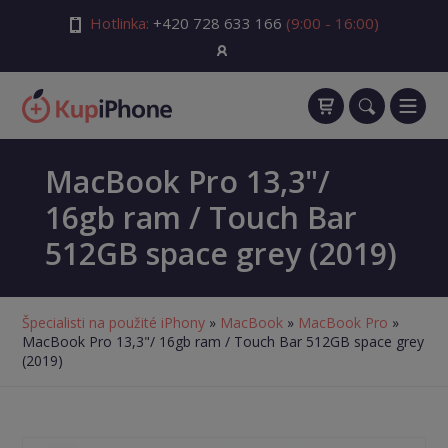
Hotlinka:
+420 728 633 166
(9:00 - 16:00)
MacBook Pro 13,3"/
16gb ram / Touch Bar
512GB space grey (2019)
Špecialisti na použité iPhony
»
MacBook
»
MacBook Pro
»
MacBook Pro 13,3"/ 16gb ram / Touch Bar 512GB space grey
(2019)