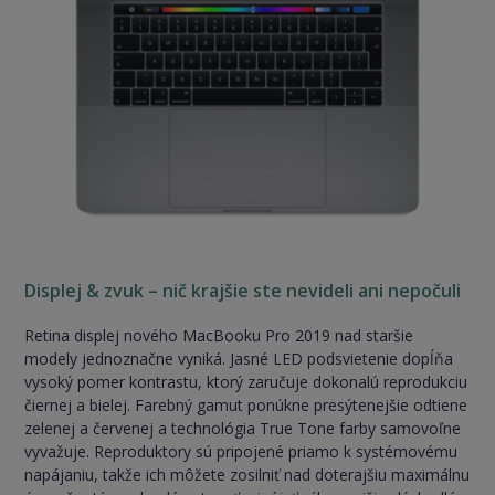
Displej & zvuk – nič krajšie ste nevideli ani nepočuli
Retina displej nového MacBooku Pro 2019 nad staršie
modely jednoznačne vyniká. Jasné LED podsvietenie dopĺňa
vysoký pomer kontrastu, ktorý zaručuje dokonalú reprodukciu
čiernej a bielej. Farebný gamut ponúkne presýtenejšie odtiene
zelenej a červenej a technológia True Tone farby samovoľne
vyvažuje. Reproduktory sú pripojené priamo k systémovému
napájaniu, takže ich môžete zosilniť nad doterajšiu maximálnu