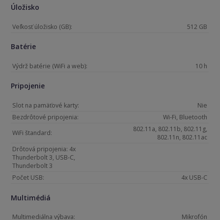
Úložisko
Veľkosť úložisko (GB):
512 GB
Batérie
Výdrž batérie (WiFi a web):
10 h
Pripojenie
Slot na pamäťové karty:
Nie
Bezdrôtové pripojenia:
Wi-Fi, Bluetooth
802.11a, 802.11b, 802.11g,
WiFi štandard:
802.11n, 802.11ac
Drôtová pripojenia: 4x
Thunderbolt 3, USB-C,
Thunderbolt 3
Počet USB:
4x USB-C
Multimédiá
Multimediálna výbava:
Mikrofón