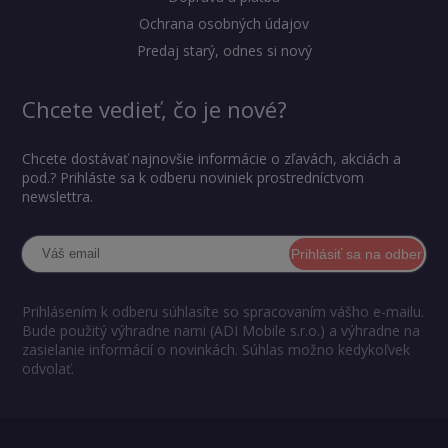
Ochrana osobných údajov
Predaj starý, odnes si nový
Chcete vedieť, čo je nové?
Chcete dostávať najnovšie informácie o zľavách, akciách a
pod.? Prihláste sa k odberu noviniek prostredníctvom
newslettra.
Prihlásiť sa na odber
Prihlásením k odberu súhlasíte so spracovaním vášho e-mailu.
Bude použitý výhradne nami (ADI Mobile s.r.o.) a výhradne na
zasielanie informácií o novinkách. Súhlas možno kedykoľvek
odvolať.