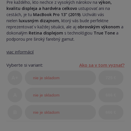
Pre každého, kto nechce z vysokých nárokov na
výkon,
kvalitu displeja a hardvéra celkovo
ustupovať ani na
cestách, je tu
MacBook Pro 13" (2019)
. Uchváti vás
nielen
luxusným dizajnom
, ktorý vás bude perfektne
reprezentovať v každej situácii, ale aj
obrovským výkonom
a
dokonalým
Retina displejom
s technológiou
True Tone
a
podporou pre široký farebný gamut.
viac informácií
Vyberte si variant:
Ako sa v tom vyznať?
A+
nie je skladom
725 €
(TOP
A
nie je skladom
686 €
stav)
B
nie je skladom
666 €