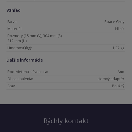
Vzhľad
Farva:
Space Grey
Materiál:
Hliník
Rozmery (15 mm (V), 304 mm (Š),
212 mm (H)
Hmotnosť (kg):
1,37 kg
Ďalšie informácie
Podsvietená klávesnica:
Ano
Obsah balenia:
sieťový adaptér
Stav:
Použitý
Rýchly kontakt