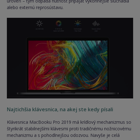
úroveň – tým odpadá nutnosť pripájať výkonnejšie slúchadlá
alebo externú reprosústavu.
Najtichšia klávesnica, na akej ste kedy písali
Klávesnica MacBooku Pro 2019 má krídlový mechanizmus so
štyrikrát stabilnejšími klávesmi proti tradičnému nožnicovému
mechanizmu a s pohodlnejšou odozvou. Navyše je celá