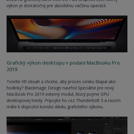
výkon je dostatočný pre absolútnu väčšinu operácií.
Grafický výkon desktopu v podaní MacBooku Pro
2019
Tvoríte VR obsah a chcete, aby proces vzniku šliapal ako
hodinky? Blackmagic Design navrhol špeciálne pre nový
MacBook Pro 2019 externý modul, ktorý pojme GPU
desktopovej triedy. Pripojíte ho cez Thunderbolt 3 a razom
máte k dispozícii konskú dávku grafického výkonu.