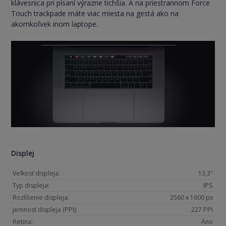
klávesnica pri písaní výrazne tichšia. A na priestrannom Force
Touch trackpade máte viac miesta na gestá ako na
akomkoľvek inom laptope.
Displej
Veľkosť displeja:
13,3"
Typ displeja:
IPS
Rozlíšenie displeja:
2560 x 1600 px
Jemnosť displeja (PPI):
227 PPI
Retina:
Áno