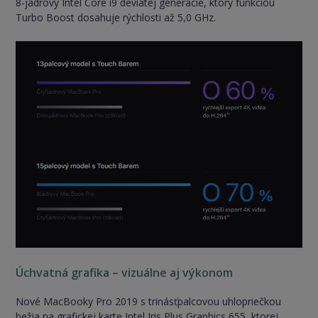
8-jadrový Intel Core i9 deviatej generácie, ktorý funkciou
Turbo Boost dosahuje rýchlosti až 5,0 GHz.
Úchvatná grafika – vizuálne aj výkonom
Nové MacBooky Pro 2019 s trinásťpalcovou uhlopriečkou
bežia na grafickej karte Intel Iris Plus Graphics 655, ktorej