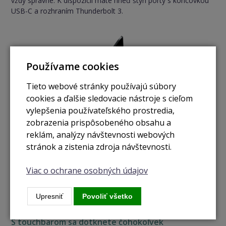
vždy správne. K dispozícii máte hneď štyri porty s koncovkou
USB-C a rozhraním Thunderbolt 3.
Používame cookies
Tieto webové stránky používajú súbory
cookies a ďalšie sledovacie nástroje s cieľom
vylepšenia používateľského prostredia,
zobrazenia prispôsobeného obsahu a
reklám, analýzy návštevnosti webových
stránok a zistenia zdroja návštevnosti.
Viac o ochrane osobných údajov
Upresniť
Povoliť všetko
S touchbarom sa dotknete čohokoľvek