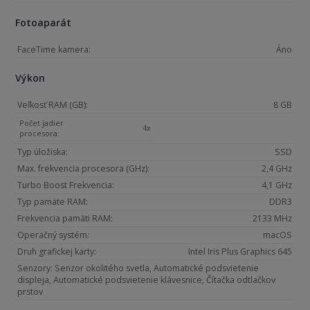
Fotoaparát
FaceTime kamera:
Áno
Výkon
Veľkosť RAM (GB):
8 GB
Počet jadier
4x
procesora:
Typ úložiska:
SSD
Max. frekvencia procesora (GHz):
2,4 GHz
Turbo Boost Frekvencia:
4,1 GHz
Typ pamäte RAM:
DDR3
Frekvencia pamäti RAM:
2133 MHz
Operačný systém:
macOS
Druh grafickej karty:
Intel Iris Plus Graphics 645
Senzory: Senzor okolitého svetla, Automatické podsvietenie
displeja, Automatické podsvietenie klávesnice, Čítačka odtlačkov
prstov