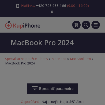
Hotlinka:
+420 728 633 166
(9:00 - 16:00)
MacBook Pro 2024
Špecialisti na použité iPhony
»
MacBook
»
MacBook Pro
»
MacBook Pro 2024
Spresniť parametre
Odporúčané
Najlacnejší
Najdrahší
Akcie