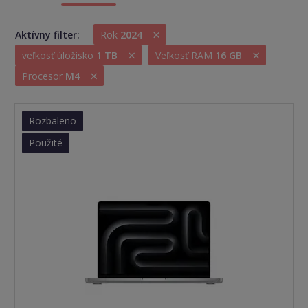
×
Aktívny filter:
Rok
2024
×
×
veľkosť úložisko
1 TB
Veľkosť RAM
16 GB
×
Procesor
M4
Rozbaleno
Použité