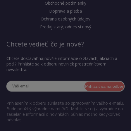
Obchodné podmienky
Doprava a platba
Ochrana osobných údajov
Predaj starý, odnes si nový
Chcete vedieť, čo je nové?
Chcete dostávať najnovšie informácie o zľavách, akciách a
pod.? Prihláste sa k odberu noviniek prostredníctvom
newslettra.
Prihlásiť sa na odber
Prihlásením k odberu súhlasíte so spracovaním vášho e-mailu.
Bude použitý výhradne nami (ADI Mobile s.r.o.) a výhradne na
zasielanie informácií o novinkách. Súhlas možno kedykoľvek
odvolať.