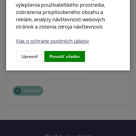
vylepšenia používateľského prostredia,
zobrazenia prispôsobeného obsahu a
reklám, analýzy návštevnosti webových
stránok a zistenia zdroja návštevnosti.
Viac o ochrane osobných údajov
Upresniť
Povoliť všetko
nie je skladom
MacBook Pro 14" / M4 / 16GB / 1TB / space grey
Zobraziť