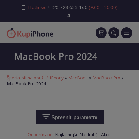
Hotlinka:
+420 728 633 166
(9:00 - 16:00)
MacBook Pro 2024
Špecialisti na použité iPhony
»
MacBook
»
MacBook Pro
»
MacBook Pro 2024
Spresniť parametre
Odporúčané
Najlacnejší
Najdrahší
Akcie