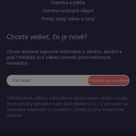
Doprava a platba
Ochrana osobných údajov
Predaj starý, odnes si nový
Chcete vedieť, čo je nové?
Chcete dostávať najnovšie informácie o zľavách, akciách a
pod.? Prihláste sa k odberu noviniek prostredníctvom
newslettra.
Prihlásiť sa na odber
Prihlásením k odberu súhlasíte so spracovaním vášho e-mailu.
Bude použitý výhradne nami (ADI Mobile s.r.o.) a výhradne na
zasielanie informácií o novinkách. Súhlas možno kedykoľvek
odvolať.