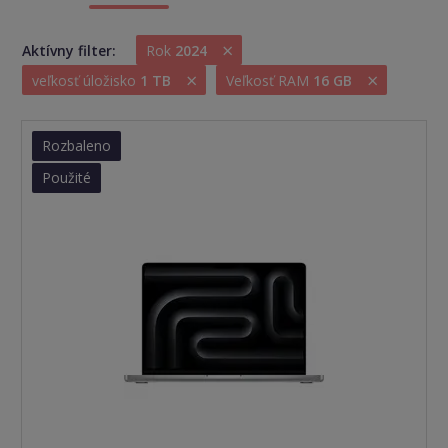
×
Aktívny filter:
Rok
2024
×
×
veľkosť úložisko
1 TB
Veľkosť RAM
16 GB
Rozbaleno
Použité