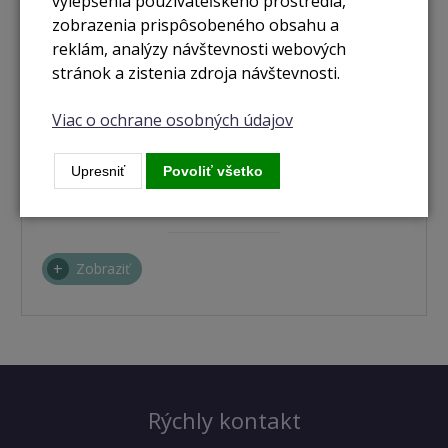
vylepšenia používateľského prostredia,
zobrazenia prispôsobeného obsahu a
reklám, analýzy návštevnosti webových
stránok a zistenia zdroja návštevnosti.
Viac o ochrane osobných údajov
nie je skladom
Upresniť
Povoliť všetko
MacBook Pro 14" / M4 / 16GB / 1TB / space grey
Zobraziť
Rýchly kontakt