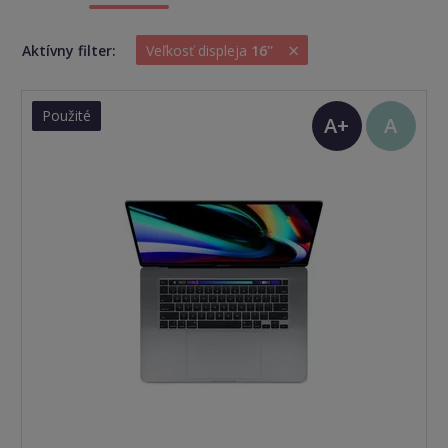
×
Aktívny filter:
Veľkosť displeja
16''
Použité
A+
A
(TOP
stav)