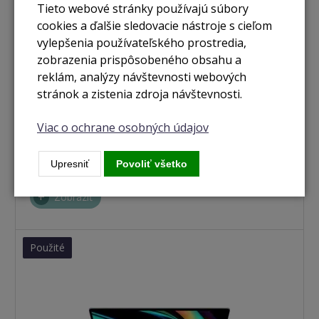
Tieto webové stránky používajú súbory
cookies a ďalšie sledovacie nástroje s cieľom
vylepšenia používateľského prostredia,
zobrazenia prispôsobeného obsahu a
reklám, analýzy návštevnosti webových
stránok a zistenia zdroja návštevnosti.
nie je skladom
Viac o ochrane osobných údajov
Macbook Pro 16"/ i7 - 2,6GHz / 32GB / 1TB SSD /
Radeon Pro 5300M 4GB / silver (2019)
Upresniť
Povoliť všetko
Zobraziť
Použité