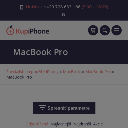
Hotlinka:
+420 728 633 166
(9:00 - 16:00)
MacBook Pro
Špecialisti na použité iPhony
»
MacBook
»
MacBook Pro
»
MacBook Pro
Spresniť parametre
Odporúčané
Najlacnejší
Najdrahší
Akcie