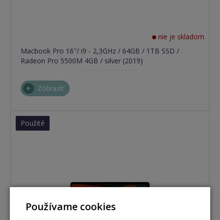
nie je skladom
Macbook Pro 16"/ i9 - 2,3GHz / 64GB / 1TB SSD /
Radeon Pro 5500M 4GB / silver (2019)
Zobraziť
Použité
Používame cookies