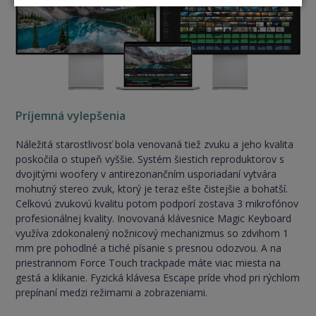
Príjemná vylepšenia
Náležitá starostlivosť bola venovaná tiež zvuku a jeho kvalita
poskočila o stupeň vyššie. Systém šiestich reproduktorov s
dvojitými woofery v antirezonančním usporiadaní vytvára
mohutný stereo zvuk, ktorý je teraz ešte čistejšie a bohatší.
Celkovú zvukovú kvalitu potom podporí zostava 3 mikrofónov
profesionálnej kvality. Inovovaná klávesnice Magic Keyboard
využíva zdokonalený nožnicový mechanizmus so zdvihom 1
mm pre pohodlné a tiché písanie s presnou odozvou. A na
priestrannom Force Touch trackpade máte viac miesta na
gestá a klikanie. Fyzická klávesa Escape príde vhod pri rýchlom
prepínaní medzi režimami a zobrazeniami.