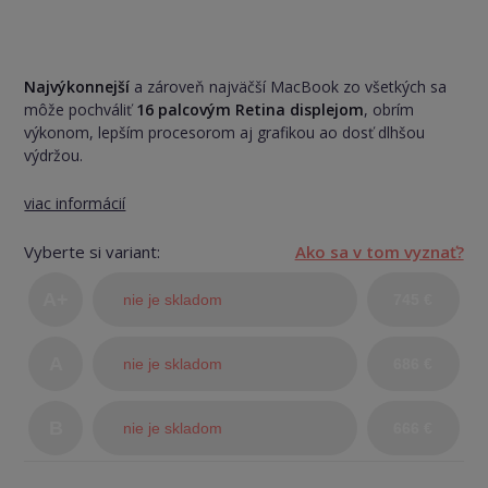
Najvýkonnejší
a zároveň najväčší MacBook zo všetkých sa
môže pochváliť
16 palcovým Retina displejom
, obrím
výkonom, lepším procesorom aj grafikou ao dosť dlhšou
výdržou.
viac informácií
Vyberte si variant:
Ako sa v tom vyznať?
A+
nie je skladom
745 €
(TOP
A
nie je skladom
686 €
stav)
B
nie je skladom
666 €