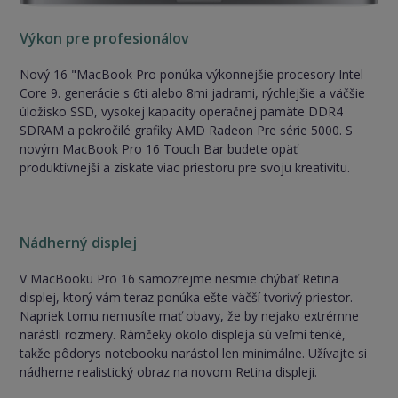
Výkon pre profesionálov
Nový 16 "MacBook Pro ponúka výkonnejšie procesory Intel
Core 9. generácie s 6ti alebo 8mi jadrami, rýchlejšie a väčšie
úložisko SSD, vysokej kapacity operačnej pamäte DDR4
SDRAM a pokročilé grafiky AMD Radeon Pre série 5000. S
novým MacBook Pro 16 Touch Bar budete opäť
produktívnejší a získate viac priestoru pre svoju kreativitu.
Nádherný displej
V MacBooku Pro 16 samozrejme nesmie chýbať Retina
displej, ktorý vám teraz ponúka ešte väčší tvorivý priestor.
Napriek tomu nemusíte mať obavy, že by nejako extrémne
narástli rozmery. Rámčeky okolo displeja sú veľmi tenké,
takže pôdorys notebooku narástol len minimálne. Užívajte si
nádherne realistický obraz na novom Retina displeji.