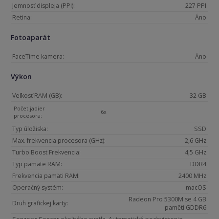
Jemnosť displeja (PPI):
227 PPI
Retina:
Áno
Fotoaparát
FaceTime kamera:
Áno
Výkon
Veľkosť RAM (GB):
32 GB
Počet jadier
6x
procesora:
Typ úložiska:
SSD
Max. frekvencia procesora (GHz):
2,6 GHz
Turbo Boost Frekvencia:
4,5 GHz
Typ pamäte RAM:
DDR4
Frekvencia pamäti RAM:
2400 MHz
Operačný systém:
macOS
Radeon Pro 5300M se 4 GB
Druh grafickej karty:
paměti GDDR6