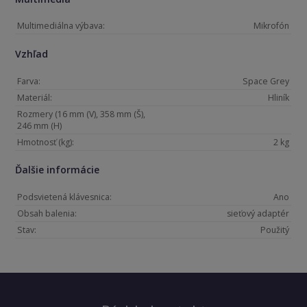
Multimediálna výbava:
Mikrofón
Vzhľad
Farva:
Space Grey
Materiál:
Hliník
Rozmery (16 mm (V), 358 mm (Š),
246 mm (H)
Hmotnosť (kg):
2 kg
Ďalšie informácie
Podsvietená klávesnica:
Ano
Obsah balenia:
sieťový adaptér
Stav:
Použitý