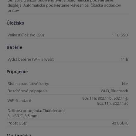
Senzory: Senzor okolitého svetla, Automatické podsvietenie
displeja, Automatické podsvietenie klávesnice, Čítačka odtlačkov
prstov
Úložisko
Veľkosť úložisko (GB):
1 TB SSD
Batérie
Výdrž batérie (WiFi a web):
11 h
Pripojenie
Slot na pamäťové karty:
Nie
Bezdrôtové pripojenia:
Wi-Fi, Bluetooth
802.11a, 802.11b, 802.11g,
WiFi štandard:
802.11n, 802.11ac
Drôtová pripojenia: Thunderbolt
3, USB-C, 3,5 mm
Počet USB:
4x USB-C
Multimédiá