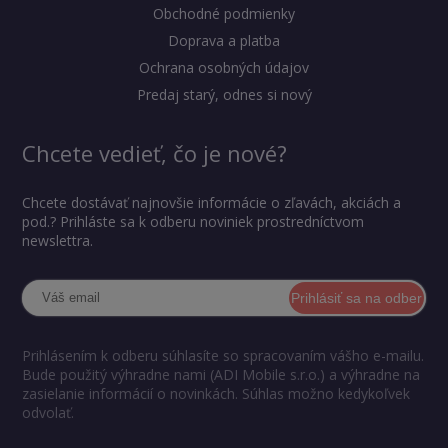
Obchodné podmienky
Doprava a platba
Ochrana osobných údajov
Predaj starý, odnes si nový
Chcete vedieť, čo je nové?
Chcete dostávať najnovšie informácie o zľavách, akciách a
pod.? Prihláste sa k odberu noviniek prostredníctvom
newslettra.
Prihlásiť sa na odber
Prihlásením k odberu súhlasíte so spracovaním vášho e-mailu.
Bude použitý výhradne nami (ADI Mobile s.r.o.) a výhradne na
zasielanie informácií o novinkách. Súhlas možno kedykoľvek
odvolať.