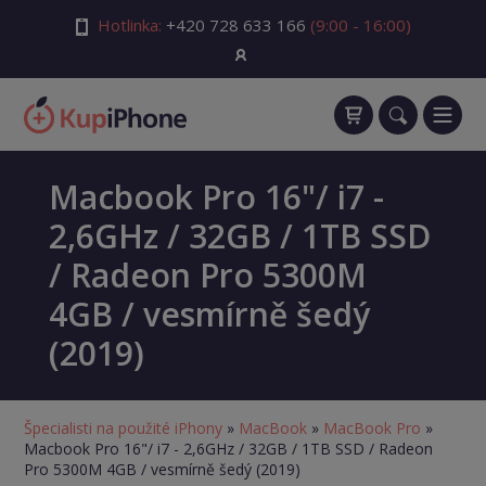
Hotlinka:
+420 728 633 166
(9:00 - 16:00)
Macbook Pro 16"/ i7 -
2,6GHz / 32GB / 1TB SSD
/ Radeon Pro 5300M
4GB / vesmírně šedý
(2019)
Špecialisti na použité iPhony
»
MacBook
»
MacBook Pro
»
Macbook Pro 16"/ i7 - 2,6GHz / 32GB / 1TB SSD / Radeon
Pro 5300M 4GB / vesmírně šedý (2019)