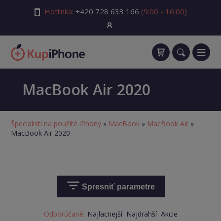
Hotlinka:
+420 728 633 166
(9:00 - 16:00)
MacBook Air 2020
Špecialisti na použité iPhony
»
MacBook
»
MacBook Air
»
MacBook Air 2020
Spresniť parametre
Odporúčané
Najlacnejší
Najdrahší
Akcie