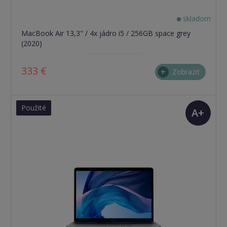
skladom
MacBook Air 13,3" / 4x jádro i5 / 256GB space grey
(2020)
333 €
Zobraziť
Použité
A+
(TOP
stav)