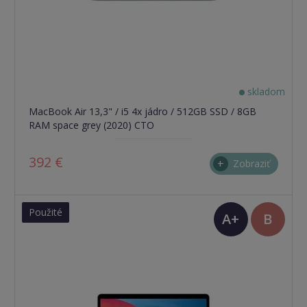
skladom
MacBook Air 13,3" / i5 4x jádro / 512GB SSD / 8GB
RAM space grey (2020) CTO
392 €
Zobraziť
Použité
A+
B
(TOP
stav)