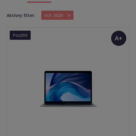
×
Aktívny filter:
Rok
2020
Použité
A+
(TOP
stav)