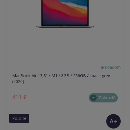
skladom
MacBook Air 13,3" / M1 / 8GB / 256GB / space grey
(2020)
411 €
Zobraziť
Použité
A+