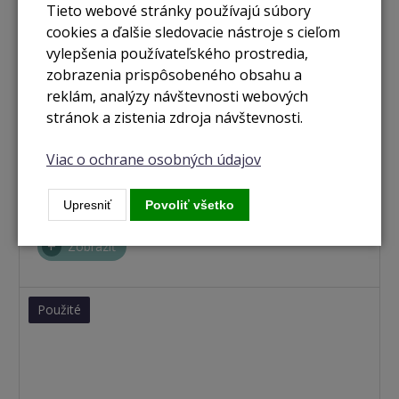
Tieto webové stránky používajú súbory
cookies a ďalšie sledovacie nástroje s cieľom
vylepšenia používateľského prostredia,
zobrazenia prispôsobeného obsahu a
reklám, analýzy návštevnosti webových
stránok a zistenia zdroja návštevnosti.
nie je skladom
Viac o ochrane osobných údajov
MacBook Air 13,3" / M1 / 16GB / 512GB / space grey
(2020)
Upresniť
Povoliť všetko
Zobraziť
Použité