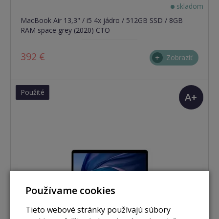
skladom
MacBook Air 13,3" / i5 4x jádro / 512GB SSD / 8GB
RAM space grey (2020) CTO
392 €
Zobraziť
Použité
A+
(TOP
stav)
Používame cookies
Tieto webové stránky používajú súbory