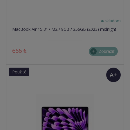
skladom
MacBook Air 15,3" / M2 / 8GB / 256GB (2023) midnight
666 €
Zobraziť
Použité
A+
(TOP
stav)