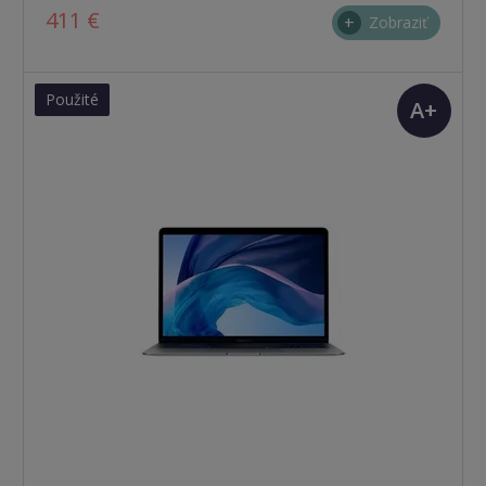
411 €
Zobraziť
Použité
A+
(TOP
stav)