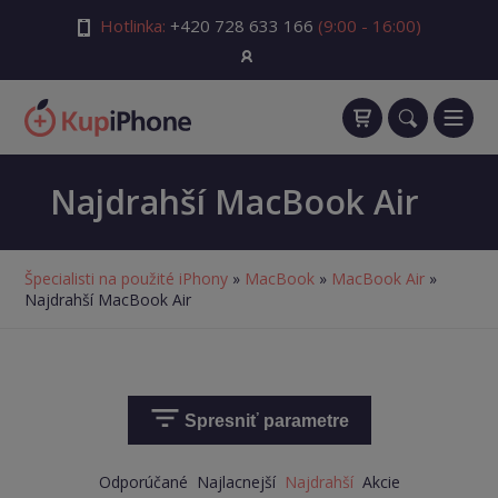
Hotlinka:
+420 728 633 166
(9:00 - 16:00)
Najdrahší MacBook Air
Špecialisti na použité iPhony
»
MacBook
»
MacBook Air
»
Najdrahší MacBook Air
Spresniť parametre
Odporúčané
Najlacnejší
Najdrahší
Akcie