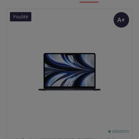
Použité
A+
(TOP
stav)
skladom