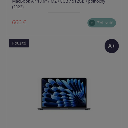
MacBook Air 13,6" / M2 / 8GB / 512GB / polnočný
(2022)
666 €
Zobraziť
Použité
A+
(TOP
stav)