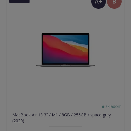
A+
B
(TOP
stav)
skladom
MacBook Air 13,3" / M1 / 8GB / 256GB / space grey
(2020)