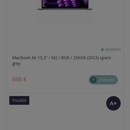
skladom
MacBook Air 15,3" / M2 / 8GB / 256GB (2023) space
grey
666 €
Zobraziť
Použité
A+
(TOP