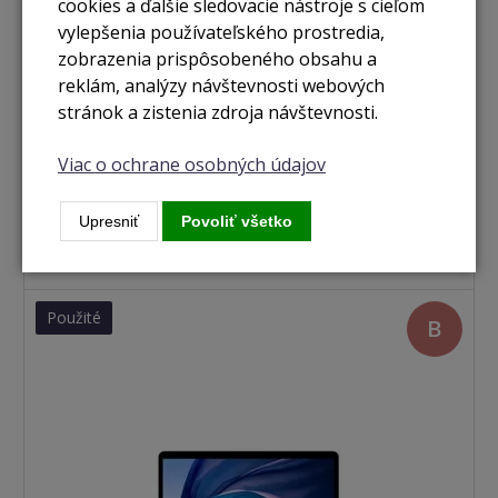
cookies a ďalšie sledovacie nástroje s cieľom
vylepšenia používateľského prostredia,
zobrazenia prispôsobeného obsahu a
reklám, analýzy návštevnosti webových
stránok a zistenia zdroja návštevnosti.
skladom
MacBook Air 13,3" / 4x jádro i5 / 256GB space grey
Viac o ochrane osobných údajov
(2020)
Upresniť
Povoliť všetko
333 €
Zobraziť
Použité
B