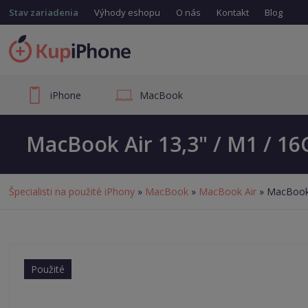
Stav zariadenia
Výhody eshopu
O nás
Kontakt
Blog
iPhone
MacBook
MacBook Air 13,3" / M1 / 16G
Špecialisti na použité iPhony
»
MacBook
»
MacBook Air
» MacBook 
Použité