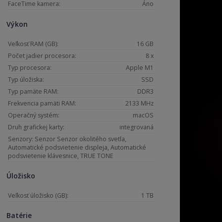
FaceTime kamera:
Áno
Výkon
Veľkosť RAM (GB):
16 GB
Počet jadier procesora:
8 x
Typ procesora:
Apple M1
Typ úložiska:
SSD
Typ pamäte RAM:
DDR3
Frekvencia pamäti RAM:
2133 MHz
Operačný systém:
macOS
Druh grafickej karty:
integrovaná
Senzory: Senzor Senzor okolitého svetla,
Automatické podsvietenie displeja, Automatické
podsvietenie klávesnice, TRUE TONE
Úložisko
Veľkosť úložisko (GB):
1 TB
Batérie