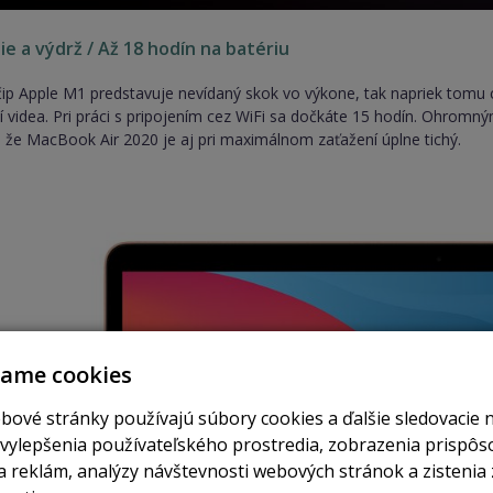
e a výdrž / Až 18 hodín na batériu
čip Apple M1 predstavuje nevídaný skok vo výkone, tak napriek tomu ci
ní videa. Pri práci s pripojením cez WiFi sa dočkáte 15 hodín. Ohromn
že MacBook Air 2020 je aj pri maximálnom zaťažení úplne tichý.
vame cookies
bové stránky používajú súbory cookies a ďalšie sledovacie 
 vylepšenia používateľského prostredia, zobrazenia prispô
 reklám, analýzy návštevnosti webových stránok a zistenia 