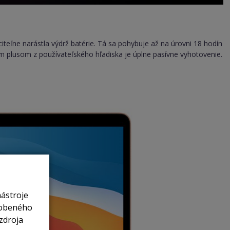
teľne narástla výdrž batérie. Tá sa pohybuje až na úrovni 18 hodín
ým plusom z používateľského hľadiska je úplne pasívne vyhotovenie.
nástroje
sobeného
zdroja