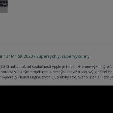
r 13" M1 SK 2020 / Superrýchly, supervýkonný
ajľahší notebook od spoločnosti Apple je teraz extrémne výkonný vď
i poradia s každým projektom. A nechýba ani až 8-jadrový grafický čip
16-jadrový Neural Engine zrýchľujúci úlohy strojového učenia. Toto 