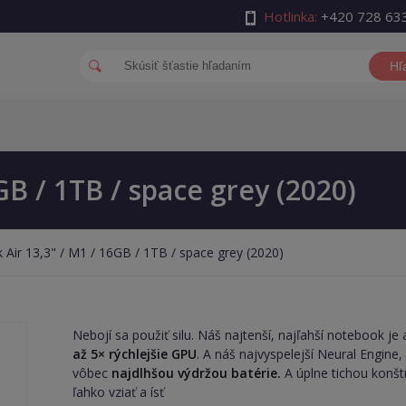
Hotlinka:
+420 728 63
Hľ
B / 1TB / space grey (2020)
Air 13,3" / M1 / 16GB / 1TB / space grey (2020)
Nebojí sa použiť silu. Náš najtenší, najľahší notebook 
až 5× rýchlejšie GPU
. A náš najvyspelejší Neural Engine,
vôbec
najdlhšou výdržou batérie.
A úplne tichou konš
ľahko vziať a ísť