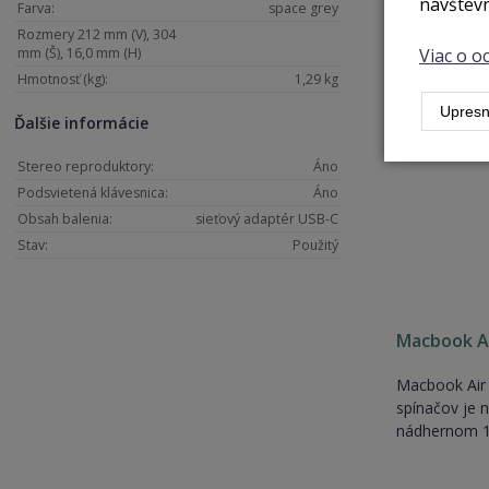
návštevn
Farva:
space grey
Rozmery 212 mm (V), 304
Viac o 
mm (Š), 16,0 mm (H)
Hmotnosť (kg):
1,29 kg
Upresn
Ďalšie informácie
Stereo reproduktory:
Áno
Podsvietená klávesnica:
Áno
Obsah balenia:
sieťový adaptér USB-C
Stav:
Použitý
Macbook Ai
Macbook Air 
spínačov je n
nádhernom 13,