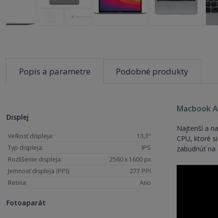
Popis a parametre
Podobné produkty
Macbook Ai
Displej
Najtenší a n
Veľkosť displeja:
13,3"
CPU, ktoré s
Typ displeja:
IPS
zabudnúť na 
Rozlíšenie displeja:
2560 x 1600 px
Jemnosť displeja (PPI):
277 PPI
Retina:
Ano
Fotoaparát