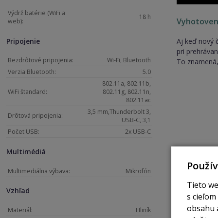
Výdrž batérie (WiFi a
18 h
Vyhotoveni
web):
Aj keď nový 
Pripojenie
pri prehráva
Bezdrôtové pripojenia:
Wi-Fi, Bluetooth
To znamená, 
Verzia Bluetooth:
5.0
802.11a, 802.11b,
WiFi štandard:
802.11g, 802.11n,
802.11ac
3,5 mm,Thunderbolt 3,
Drôtová pripojenia:
USB-C, 3,1
Počet USB:
2x USB-C
Multimédiá
Použí
Multimediálna výbava:
Mikrofón
Tieto we
Vzhľad
s cieľom
obsahu a
Materiál:
Hliník