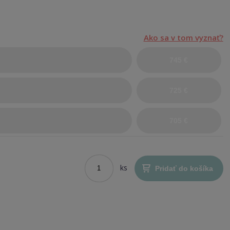
Ako sa v tom vyznať?
745 €
725 €
705 €
ks
Pridať do košíka