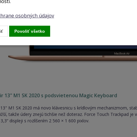
osti.
ochrane osobných údajov
iť
Povoliť všetko
r 13" M1 SK 2020 s podsvietenou Magic Keyboard
13" M1 SK 2020 má novo klávesnicu s krídlovým mechanizmom, stabiln
ižší, takže údery znejú tichšie než doteraz. Force Touch Trackpad je 
3“ displeji s rozlíšením 2 560 × 1 600 pixlov.