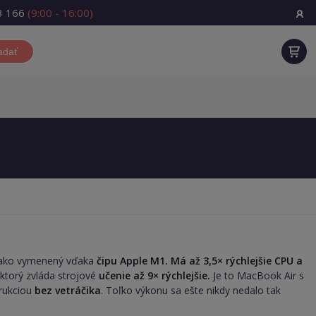
3 166
(9:00 - 16:00)
adať
je ako vymenený vďaka
čipu Apple M1. Má až 3,5× rýchlejšie CPU a
 ktorý zvláda strojové
učenie až 9× rýchlejšie.
Je to MacBook Air s
trukciou
bez vetráčika
. Toľko výkonu sa ešte nikdy nedalo tak