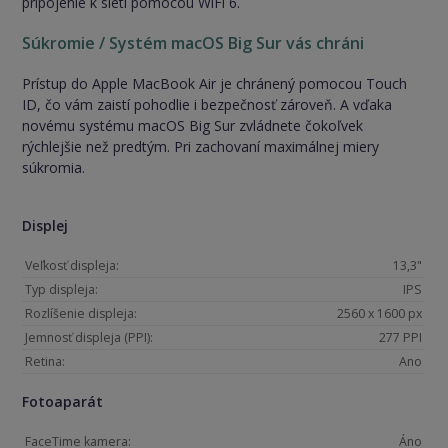
pripojenie k sieti pomocou WiFi 6.
Súkromie / Systém macOS Big Sur vás chráni
Prístup do Apple MacBook Air je chránený pomocou Touch
ID, čo vám zaistí pohodlie i bezpečnosť zároveň. A vďaka
novému systému macOS Big Sur zvládnete čokoľvek
rýchlejšie než predtým. Pri zachovaní maximálnej miery
súkromia.
Displej
Veľkosť displeja:
13,3"
Typ displeja:
IPS
Rozlíšenie displeja:
2560 x 1600 px
Jemnosť displeja (PPI):
277 PPI
Retina:
Ano
Fotoaparát
FaceTime kamera:
Áno