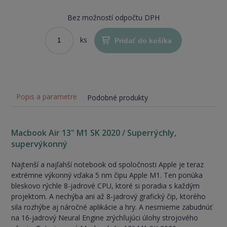
Bez možností odpočtu DPH
ks
Pridať do košíka
Popis a parametre
Podobné produkty
Macbook Air 13" M1 SK 2020 / Superrýchly,
supervýkonný
Najtenší a najľahší notebook od spoločnosti Apple je teraz
extrémne výkonný vďaka 5 nm čipu Apple M1. Ten ponúka
bleskovo rýchle 8-jadrové CPU, ktoré si poradia s každým
projektom. A nechýba ani až 8-jadrový grafický čip, ktorého
sila rozhýbe aj náročné aplikácie a hry. A nesmieme zabudnúť
na 16-jadrový Neural Engine zrýchľujúci úlohy strojového