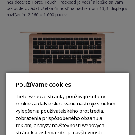
než doteraz. Force Touch Trackpad je väčší a lepšie sa vám
tak bude ovládať všetka činnosť na nádhernom 13,3“ displeji s
rozlíšením 2 560 × 1 600 pixlov.
Používame cookies
Tieto webové stránky používajú súbory
cookies a ďalšie sledovacie nástroje s cieľom
vylepšenia používateľského prostredia,
zobrazenia prispôsobeného obsahu a
Konektory / 2 × Thunderbolt/USB 4
reklám, analýzy návštevnosti webových
stránok a zistenia zdroja návštevnosti.
Macbook Air 13" M1 SK 2020 je vybavený dvojicou USB-C