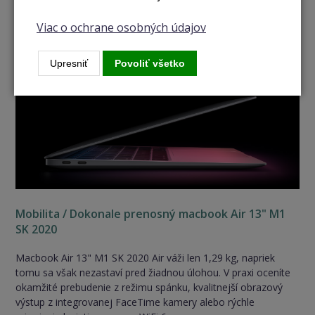
konektorov s podporou rozhrania Thunderbolt/USB 4. Vďaka
tomu ľahko pripojíte ľubovoľné príslušenstvo vrátane
Viac o ochrane osobných údajov
obrazovky s 6K rozlíšením pri 60 Hz. K dispozícii je tiež 3,5
mm jack konektor na pripojenie slúchadiel.
Upresniť
Povoliť všetko
Mobilita / Dokonale prenosný macbook Air 13" M1
SK 2020
Macbook Air 13" M1 SK 2020 Air váži len 1,29 kg, napriek
tomu sa však nezastaví pred žiadnou úlohou. V praxi oceníte
okamžité prebudenie z režimu spánku, kvalitnejší obrazový
výstup z integrovanej FaceTime kamery alebo rýchle