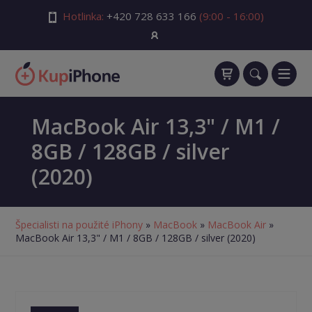
Hotlinka:
+420 728 633 166
(9:00 - 16:00)
MacBook Air 13,3" / M1 /
8GB / 128GB / silver
(2020)
Špecialisti na použité iPhony
»
MacBook
»
MacBook Air
»
MacBook Air 13,3" / M1 / 8GB / 128GB / silver (2020)