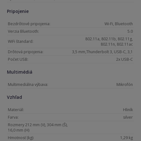
Pripojenie
Bezdrôtové pripojenia:
Wi-Fi, Bluetooth
Verzia Bluetooth:
5.0
802.11a, 802.11b, 802.11g,
WiFi štandard:
802.11n, 802.11ac
Drôtová pripojenia:
3,5 mm,Thunderbolt 3, USB-C, 3,1
Počet USB:
2x USB-C
Multimédiá
Multimediálna výbava:
Mikrofón
Vzhľad
Materiál:
Hliník
Farva:
silver
Rozmery 212 mm (V), 304 mm (Š),
16,0 mm (H)
Hmotnosť (kg):
1,29 kg