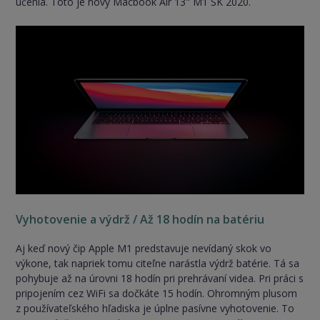
učenia. Toto je nový Macbook Air 13" M1 SK 2020.
Vyhotovenie a výdrž / Až 18 hodín na batériu
Aj keď nový čip Apple M1 predstavuje nevídaný skok vo
výkone, tak napriek tomu citeľne narástla výdrž batérie. Tá sa
pohybuje až na úrovni 18 hodín pri prehrávaní videa. Pri práci s
pripojením cez WiFi sa dočkáte 15 hodín. Ohromným plusom
z používateľského hľadiska je úplne pasívne vyhotovenie. To