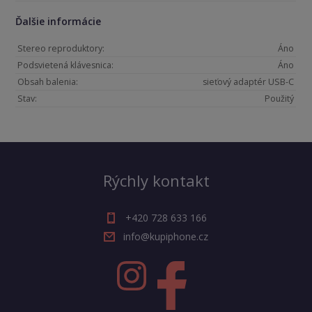
Ďalšie informácie
Stereo reproduktory:
Áno
Podsvietená klávesnica:
Áno
Obsah balenia:
sieťový adaptér USB-C
Stav:
Použitý
Rýchly kontakt
+420 728 633 166
info@kupiphone.cz