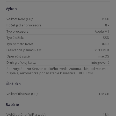
Výkon
Veľkosť RAM (GB):
8 GB
Počet jadier procesora:
8 x
Typ procesora:
Apple M1
Typ úložiska:
SSD
Typ pamäte RAM:
DDR3
Frekvencia pamäti RAM:
2133 MHz
Operačný systém:
macOS
Druh grafickej karty:
integrovaná
Senzory: Senzor Senzor okolitého svetla, Automatické podsvietenie
displeja, Automatické podsvietenie klávesnice, TRUE TONE
Úložisko
Veľkosť úložisko (GB):
128 GB
Batérie
Výdrž batérie (WiFi a web):
18 h