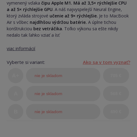
vymenený vďaka
čipu Apple M1. Má až 3,5× rýchlejšie CPU
a až 5× rýchlejšie GPU
. A náš najvyspelejší Neural Engine,
ktorý zvláda strojové
učenie až 9× rýchlejšie.
Je to MacBook
Air s vôbec
najdlhšou výdržou batérie.
A úplne tichou
konštrukciou
bez vetráčika
. Toľko výkonu sa ešte nikdy
nedalo tak ľahko vziať a ísť
viac informácií
Vyberte si variant:
Ako sa v tom vyznať?
A+
nie je skladom
705 €
(TOP
A
nie je skladom
568 €
stav)
B
nie je skladom
490 €