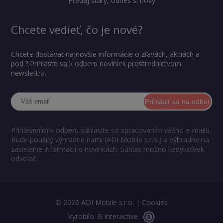
Predaj starý, odnes si nový
Chcete vedieť, čo je nové?
Chcete dostávať najnovšie informácie o zľavách, akciách a
pod.? Prihláste sa k odberu noviniek prostredníctvom
newslettra.
Prihlásiť sa na odber
Prihlásením k odberu súhlasíte so spracovaním vášho e-mailu.
Bude použitý výhradne nami (ADI Mobile s.r.o.) a výhradne na
zasielanie informácií o novinkách. Súhlas možno kedykoľvek
odvolať.
© 2026 ADI Mobile s.r.o. |
Cookies
Vyrobilo: B interactive