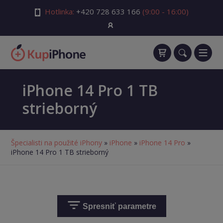
Hotlinka:
+420 728 633 166
(9:00 - 16:00)
iPhone 14 Pro 1 TB
strieborný
Špecialisti na použité iPhony
»
iPhone
»
iPhone 14 Pro
»
iPhone 14 Pro 1 TB strieborný
Spresniť parametre