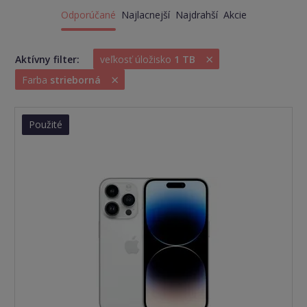
Odporúčané
Najlacnejší
Najdrahší
Akcie
×
Aktívny filter:
veľkosť úložisko
1 TB
×
Farba
strieborná
Použité