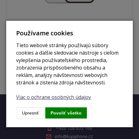
Používame cookies
nie je skladom
iPhone 14 Pro 1TB silver
Tieto webové stránky používajú súbory
cookies a ďalšie sledovacie nástroje s cieľom
vylepšenia používateľského prostredia,
Zobraziť
zobrazenia prispôsobeného obsahu a
reklám, analýzy návštevnosti webových
stránok a zistenia zdroja návštevnosti.
Viac o ochrane osobných údajov
Rýchly kontakt
Upresniť
Povoliť všetko
+420 728 633 166
info@kupiphone.cz