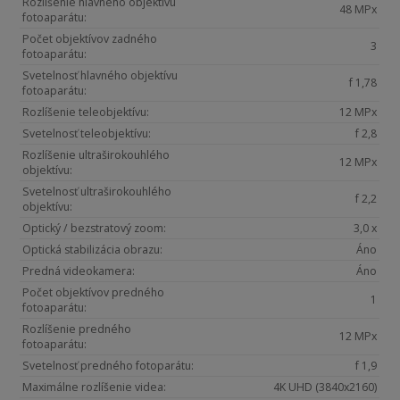
Rozlíšenie hlavného objektívu
48 MPx
fotoaparátu:
Počet objektívov zadného
3
fotoaparátu:
Svetelnosť hlavného objektívu
f 1,78
fotoaparátu:
Rozlíšenie teleobjektívu:
12 MPx
Svetelnosť teleobjektívu:
f 2,8
Rozlíšenie ultraširokouhlého
12 MPx
objektívu:
Svetelnosť ultraširokouhlého
f 2,2
objektívu:
Optický / bezstratový zoom:
3,0 x
Optická stabilizácia obrazu:
Áno
Predná videokamera:
Áno
Počet objektívov predného
1
fotoaparátu:
Rozlíšenie predného
12 MPx
fotoaparátu:
Svetelnosť predného fotoparátu:
f 1,9
Maximálne rozlíšenie videa:
4K UHD (3840x2160)