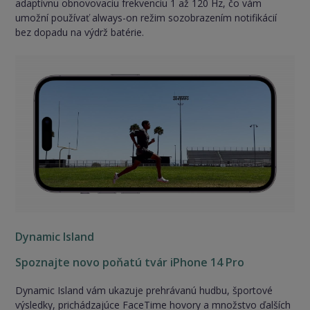
adaptívnu obnovovaciu frekvenciu 1 až 120 Hz, čo vám
umožní používať always-on režim sozobrazením notifikácií
bez dopadu na výdrž batérie.
Dynamic Island
Spoznajte novo poňatú tvár iPhone 14 Pro
Dynamic Island vám ukazuje prehrávanú hudbu, športové
výsledky, prichádzajúce FaceTime hovory a množstvo ďalších