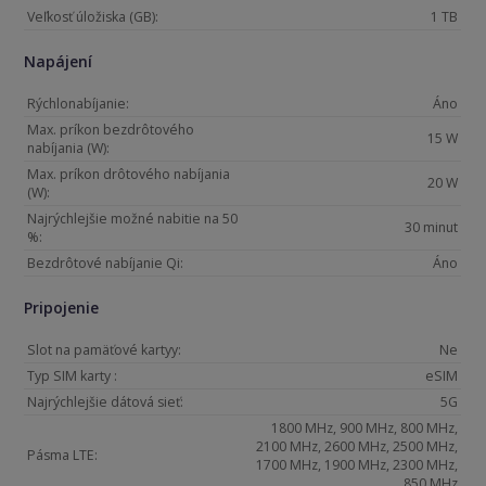
Veľkosť úložiska (GB):
1 TB
Napájení
Rýchlonabíjanie:
Áno
Max. príkon bezdrôtového
15 W
nabíjania (W):
Max. príkon drôtového nabíjania
20 W
(W):
Najrýchlejšie možné nabitie na 50
30 minut
%:
Bezdrôtové nabíjanie Qi:
Áno
Pripojenie
Slot na pamäťové kartyy:
Ne
Typ SIM karty :
eSIM
Najrýchlejšie dátová sieť:
5G
1800 MHz, 900 MHz, 800 MHz,
2100 MHz, 2600 MHz, 2500 MHz,
Pásma LTE:
1700 MHz, 1900 MHz, 2300 MHz,
850 MHz