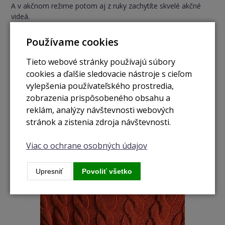
A v akčnom režime potom aj z ruky zachytíte skvelé akčné
videá.
Používame cookies
Tieto webové stránky používajú súbory
cookies a ďalšie sledovacie nástroje s cieľom
vylepšenia používateľského prostredia,
zobrazenia prispôsobeného obsahu a
reklám, analýzy návštevnosti webových
stránok a zistenia zdroja návštevnosti.
Viac o ochrane osobných údajov
Upresniť
Povoliť všetko