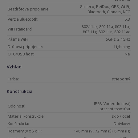
Galileco, BeiDou, GPS, Wi-Fi,
Bezdrôtové pripojenie:
Bluetooth, Glonass, NFC
Verzia Bluetooth:
5.3
802.11ax, 802.11a, 802.11b,
WiFi štandard:
802.11g, 802.11n, 802.11ac
Pásma WiFi:
5GHz, 2,4GHz
Drôtová pripojenie:
Lightning
OTG/USB host:
Ne
Vzhľad
Farba:
strieborný
Konštrukcia
IP68, Vodeodolnosť,
Odolnosť:
prachotesnosťou
Materiál konštrukcie:
sklo / oceľ
Konštrukcia:
Dotykový
Rozmery (V x Š x H):
148 mm (V), 72 mm (Š), 8 mm (H)