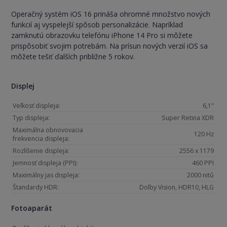
Operačný systém iOS 16 prináša ohromné množstvo nových
funkcií aj vyspelejší spôsob personalizácie. Napríklad
zamknutú obrazovku telefónu iPhone 14 Pro si môžete
prispôsobiť svojim potrebám. Na prísun nových verzií iOS sa
môžete tešiť ďalších približne 5 rokov.
Displej
Veľkosť displeja:
6,1"
Typ displeja:
Super Retina XDR
Maximálna obnovovacia
120 Hz
frekvencia displeja:
Rozlíšenie displeja:
2556 x 1179
Jemnosť displeja (PPI):
460 PPI
Maximálny jas displeja:
2000 nitů
Štandardy HDR:
Dolby Vision, HDR10, HLG
Fotoaparát