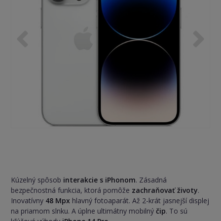
Kúzelný spôsob
interakcie s iPhonom
. Zásadná
bezpečnostná funkcia, ktorá pomôže
zachraňovať životy
.
Inovatívny
48 Mpx
hlavný fotoaparát. Až 2-krát jasnejší displej
na priamom slnku. A úplne ultimátny mobilný
čip
. To sú