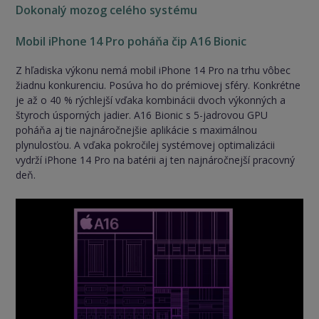
Dokonalý mozog celého systému
Mobil iPhone 14 Pro poháňa čip A16 Bionic
Z hľadiska výkonu nemá mobil iPhone 14 Pro na trhu vôbec
žiadnu konkurenciu. Posúva ho do prémiovej sféry. Konkrétne
je až o 40 % rýchlejší vďaka kombinácii dvoch výkonných a
štyroch úsporných jadier. A16 Bionic s 5-jadrovou GPU
poháňa aj tie najnáročnejšie aplikácie s maximálnou
plynulosťou. A vďaka pokročilej systémovej optimalizácii
vydrží iPhone 14 Pro na batérii aj ten najnáročnejší pracovný
deň.