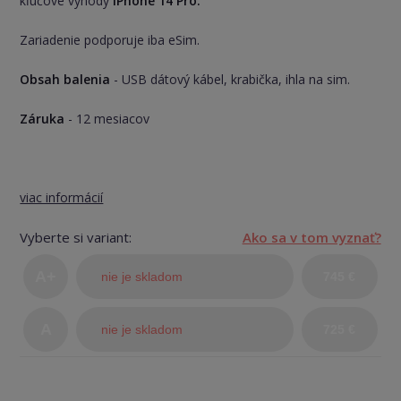
kľúčové výhody
iPhone 14 Pro.
Zariadenie podporuje iba eSim.
Obsah balenia
- USB dátový kábel, krabička, ihla na sim.
Záruka
- 12 mesiacov
viac informácií
Vyberte si variant:
Ako sa v tom vyznať?
A+
nie je skladom
745 €
(TOP
A
nie je skladom
725 €
stav)