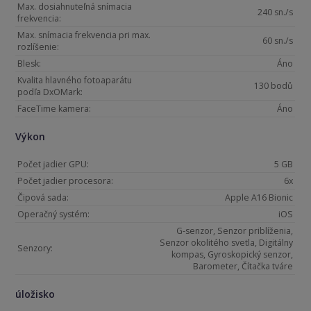
Max. dosiahnuteľná snímacia
240 sn./s
frekvencia:
Max. snímacia frekvencia pri max.
60 sn./s
rozlíšenie:
Blesk:
Áno
Kvalita hlavného fotoaparátu
130 bodů
podľa DxOMark:
FaceTime kamera:
Áno
Výkon
Počet jadier GPU:
5 GB
Počet jadier procesora:
6x
Čipová sada:
Apple A16 Bionic
Operačný systém:
iOS
G-senzor, Senzor priblíženia,
Senzor okolitého svetla, Digitálny
Senzory:
kompas, Gyroskopický senzor,
Barometer, Čítačka tváre
úložisko