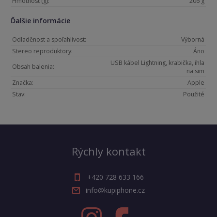
Hmotnosť (g):
206 g
Ďalšie informácie
Odladěnost a spoľahlivost:
Výborná
Stereo reproduktory:
Áno
USB kábel Lightning, krabička, ihla
Obsah balenia:
na sim
Značka:
Apple
Stav:
Použité
Rýchly kontakt
+420 728 633 166
info@kupiphone.cz