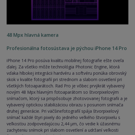
48 Mpx hlavná kamera
Profesionálna fotosústava je pýchou iPhone 14 Pro
iPhone 14 Pro posúva kvalitu mobilnej fotografie ešte oveľa
ďalej. Za všetko môže technológia Photonic Engine, ktorá
vďaka hlbokej integrácii hardvéru a softvéru ponúka obrovský
skok v kvalite fotografií pri strednom a slabom osvetlení pri
všetkých fotoaparátoch. Rad Pro je vôbec prvýkrát vybavený
novým 48 Mpx hlavným fotoaparátom so štvorpixelovým
snímačom, ktorý sa prispôsobuje zhotovovanej fotografii a je
vybavený optickou stabilizáciou obrazu s posunom snímača
druhej generácie. Pri väčšinefotografií spája štvorpixelový
snímač každé štyri pixely do jedného veľkého štvorpixelu s
veľkosťou zodpovedajúcou 2,44 µm, čo vedie k úžasnému
zachyteniu snímok pri slabom osvetlení a udržaní veľkosti