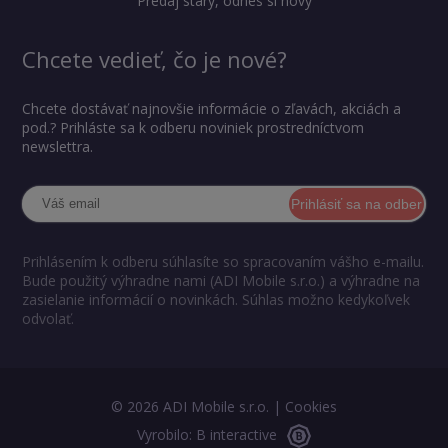
Predaj starý, odnes si nový
Chcete vedieť, čo je nové?
Chcete dostávať najnovšie informácie o zľavách, akciách a
pod.? Prihláste sa k odberu noviniek prostredníctvom
newslettra.
Prihlásiť sa na odber
Prihlásením k odberu súhlasíte so spracovaním vášho e-mailu.
Bude použitý výhradne nami (ADI Mobile s.r.o.) a výhradne na
zasielanie informácií o novinkách. Súhlas možno kedykoľvek
odvolať.
© 2026 ADI Mobile s.r.o. |
Cookies
Vyrobilo: B interactive