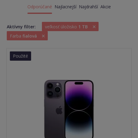
Odporúčané
Najlacnejší
Najdrahší
Akcie
×
Aktívny filter:
veľkosť úložisko
1 TB
×
Farba
fialová
Použité