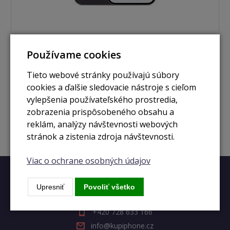
Používame cookies
nie je skladom
iPhone 14 Pro 1TB deep purple
Tieto webové stránky používajú súbory
cookies a ďalšie sledovacie nástroje s cieľom
vylepšenia používateľského prostredia,
Zobraziť
zobrazenia prispôsobeného obsahu a
reklám, analýzy návštevnosti webových
stránok a zistenia zdroja návštevnosti.
Viac o ochrane osobných údajov
Rýchly kontakt
Upresniť
Povoliť všetko
+420 728 633 166
info@kupiphone.cz