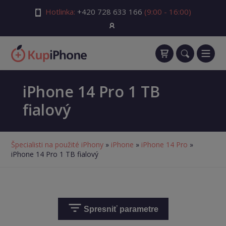
Hotlinka:
+420 728 633 166
(9:00 - 16:00)
iPhone 14 Pro 1 TB
fialový
Špecialisti na použité iPhony
»
iPhone
»
iPhone 14 Pro
»
iPhone 14 Pro 1 TB fialový
Spresniť parametre