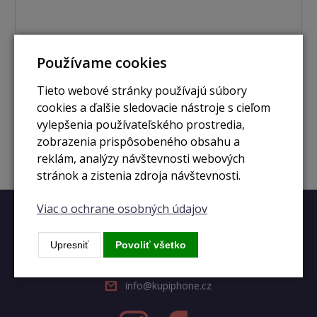
nie je skladom
Používame cookies
iPhone 14 Pro 1TB gold
Tieto webové stránky používajú súbory
cookies a ďalšie sledovacie nástroje s cieľom
Zobraziť
vylepšenia používateľského prostredia,
zobrazenia prispôsobeného obsahu a
reklám, analýzy návštevnosti webových
stránok a zistenia zdroja návštevnosti.
Viac o ochrane osobných údajov
Rýchly kontakt
Upresniť
Povoliť všetko
+420 728 633 166
info@kupiphone.cz