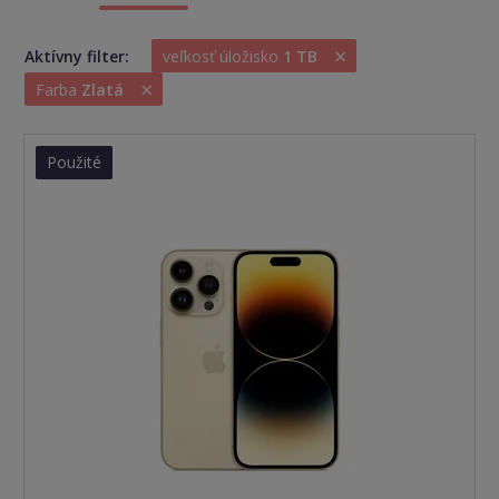
×
Aktívny filter:
veľkosť úložisko
1 TB
×
Farba
Zlatá
Použité