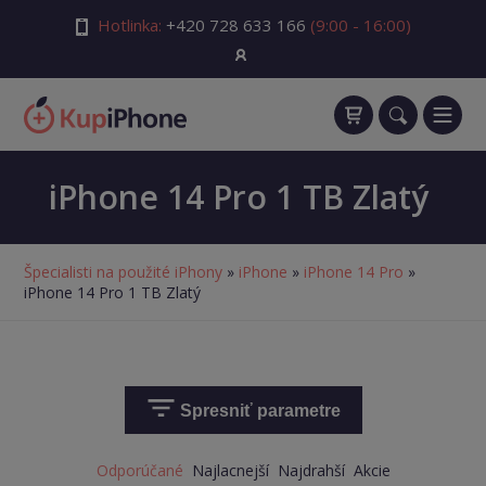
Hotlinka:
+420 728 633 166
(9:00 - 16:00)
iPhone 14 Pro 1 TB Zlatý
Špecialisti na použité iPhony
»
iPhone
»
iPhone 14 Pro
»
iPhone 14 Pro 1 TB Zlatý
Spresniť parametre
Odporúčané
Najlacnejší
Najdrahší
Akcie