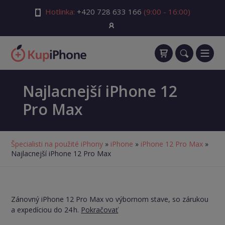
Hotlinka:
+420 728 633 166
(9:00 - 16:00)
Najlacnejší iPhone 12
Pro Max
Špecialisti na použité iPhony
»
iPhone
»
iPhone 12 Pro Max
»
Najlacnejší iPhone 12 Pro Max
Zánovný iPhone 12 Pro Max vo výbornom stave, so zárukou
a expedíciou do 24 h.
Pokračovať