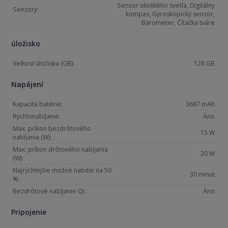
Senzor okolitého svetla, Digitálny
Senzory:
kompas, Gyroskopický senzor,
Barometer, Čítačka tváre
úložisko
Veľkosť úložiska (GB):
128 GB
Napájení
Kapacita batérie:
3687 mAh
Rýchlonabíjanie:
Áno
Max. príkon bezdrôtového
15 W
nabíjania (W):
Max. príkon drôtového nabíjania
20 W
(W):
Najrýchlejšie možné nabitie na 50
30 minut
%:
Bezdrôtové nabíjanie Qi:
Áno
Pripojenie