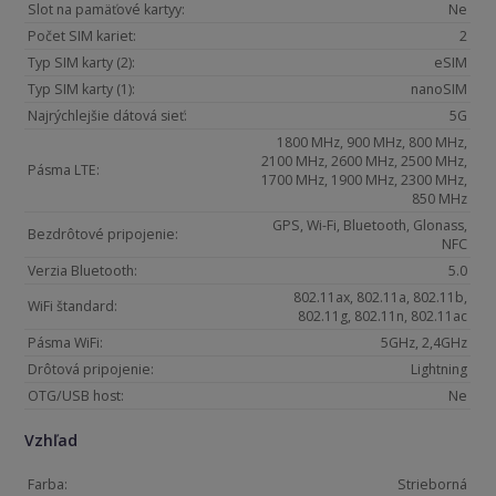
Slot na pamäťové kartyy:
Ne
Počet SIM kariet:
2
Typ SIM karty (2):
eSIM
Typ SIM karty (1):
nanoSIM
Najrýchlejšie dátová sieť:
5G
1800 MHz, 900 MHz, 800 MHz,
2100 MHz, 2600 MHz, 2500 MHz,
Pásma LTE:
1700 MHz, 1900 MHz, 2300 MHz,
850 MHz
GPS, Wi-Fi, Bluetooth, Glonass,
Bezdrôtové pripojenie:
NFC
Verzia Bluetooth:
5.0
802.11ax, 802.11a, 802.11b,
WiFi štandard:
802.11g, 802.11n, 802.11ac
Pásma WiFi:
5GHz, 2,4GHz
Drôtová pripojenie:
Lightning
OTG/USB host:
Ne
Vzhľad
Farba:
Strieborná