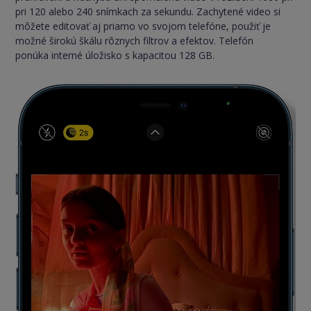
pri 120 alebo 240 snímkach za sekundu. Zachytené video si
môžete editovať aj priamo vo svojom telefóne, použiť je
možné širokú škálu rôznych filtrov a efektov. Telefón
ponúka interné úložisko s kapacitou 128 GB.