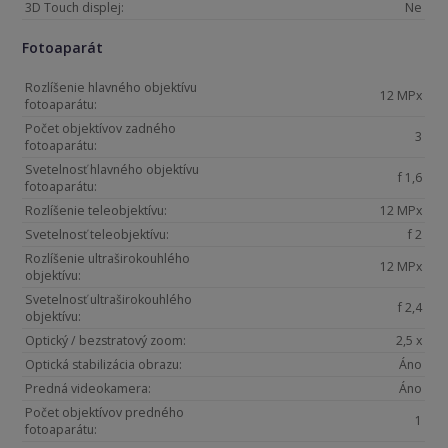
3D Touch displej:
Ne
Fotoaparát
Rozlíšenie hlavného objektívu
12 MPx
fotoaparátu:
Počet objektívov zadného
3
fotoaparátu:
Svetelnosť hlavného objektívu
f 1,6
fotoaparátu:
Rozlíšenie teleobjektívu:
12 MPx
Svetelnosť teleobjektívu:
f 2
Rozlíšenie ultraširokouhlého
12 MPx
objektívu:
Svetelnosť ultraširokouhlého
f 2,4
objektívu:
Optický / bezstratový zoom:
2,5 x
Optická stabilizácia obrazu:
Áno
Predná videokamera:
Áno
Počet objektívov predného
1
fotoaparátu: