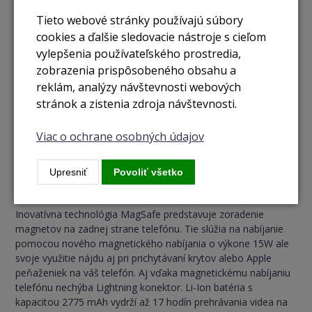
Tieto webové stránky používajú súbory
cookies a ďalšie sledovacie nástroje s cieľom
vylepšenia používateľského prostredia,
zobrazenia prispôsobeného obsahu a
reklám, analýzy návštevnosti webových
stránok a zistenia zdroja návštevnosti.
Viac o ochrane osobných údajov
Upresniť
Povoliť všetko
MagSafe technológia a výkonná batéria
Inovatívna technológia MagSafe predstavuje zoradenie
magnetov na zadnej strane telefónu. Tie slúžia na nabíjanie
pomocou nového magnetického nabíjania o výkone 15W ale
svoje využitie nájdu aj pri prichytávaní krytov alebo Apple
peňaženiek na váš telefón. Aj vďaka magnetickému nabíjaniu
telefónu nechýba Lightning konektor. Li-Ion batéria s
kapacitou 2775 mAh vydrží až 17 hodín prehrávania videa na