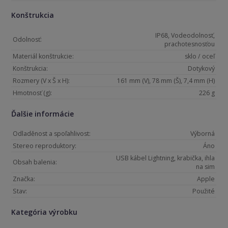
Konštrukcia
IP68, Vodeodolnosť,
Odolnosť:
prachotesnosťou
Materiál konštrukcie:
sklo / oceľ
Konštrukcia:
Dotykový
Rozmery (V x Š x H):
161 mm (V), 78 mm (Š), 7,4 mm (H)
Hmotnosť (g):
226 g
Ďalšie informácie
Odladěnost a spoľahlivost:
Výborná
Stereo reproduktory:
Áno
USB kábel Lightning, krabička, ihla
Obsah balenia:
na sim
Značka:
Apple
Stav:
Použité
Kategória výrobku