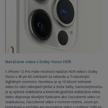
Natáčanie videa v Dolby Vision HDR
S iPhone 12 Pro máte možnosť natáčať HDR videá s Dolby
Vision v 4K pri 60 snímkach za sekundu a 7-násobným
digitálnym zoomom. Novinkou je aj 10 bitové snímanie
videa čo vám zabezpečí plnšie a živšie farby. Samozrejmosťou
je aj optická stabilizácia a kinematografická stabilizácia videa.
Video disponuje skvelými funkciami ako časozberné video so
stabilizáciou, časozberné video v nočnom režime, zoom pri
prehrávaní a nechýba ani spomalené video v rozlíšení 1080 px