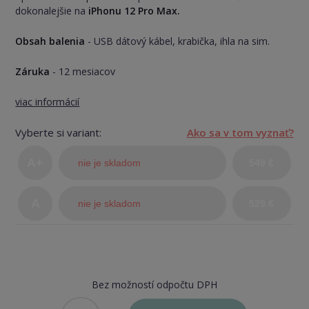
dokonalejšie na
iPhonu 12 Pro Max.
Obsah balenia
- USB dátový kábel, krabička, ihla na sim.
Záruka
- 12 mesiacov
viac informácií
Vyberte si variant:
Ako sa v tom vyznať?
A+
nie je skladom
549 €
(TOP
A
nie je skladom
529 €
stav)
Bez možností odpočtu DPH