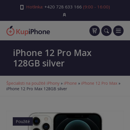
Hotlinka:
+420 728 633 166
(9:00 - 16:00)
iPhone 12 Pro Max
128GB silver
Špecialisti na použité iPhony
»
iPhone
»
iPhone 12 Pro Max
»
iPhone 12 Pro Max 128GB silver
Použité