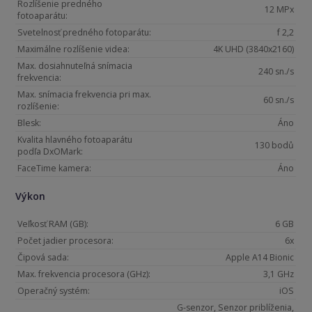
Rozlíšenie predného
12 MPx
fotoaparátu:
Svetelnosť predného fotoparátu:
f 2,2
Maximálne rozlíšenie videa:
4K UHD (3840x2160)
Max. dosiahnuteľná snímacia
240 sn./s
frekvencia:
Max. snímacia frekvencia pri max.
60 sn./s
rozlíšenie:
Blesk:
Áno
Kvalita hlavného fotoaparátu
130 bodů
podľa DxOMark:
FaceTime kamera:
Áno
Výkon
Veľkosť RAM (GB):
6 GB
Počet jadier procesora:
6x
Čipová sada:
Apple A14 Bionic
Max. frekvencia procesora (GHz):
3,1 GHz
Operačný systém:
iOS
G-senzor, Senzor priblíženia,