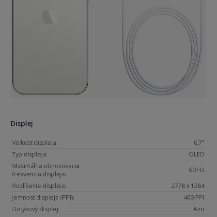
Displej
Veľkosť displeja:
6,7"
Typ displeja:
OLED
Maximálna obnovovacia
60 Hz
frekvencia displeja:
Rozlíšenie displeja:
2778 x 1284
Jemnosť displeja (PPI):
460 PPI
Dotykový displej:
Ano