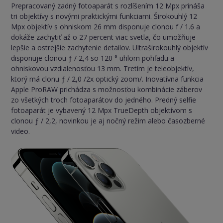
Prepracovaný zadný fotoaparát s rozlíšením 12 Mpx prináša
tri objektívy s novými praktickými funkciami. Širokouhlý 12
Mpx objektív s ohniskom 26 mm disponuje clonou f / 1.6 a
dokáže zachytiť až o 27 percent viac svetla, čo umožňuje
lepšie a ostrejšie zachytenie detailov. Ultraširokouhlý objektív
disponuje clonou ƒ / 2,4 so 120 ° uhlom pohľadu a
ohniskovou vzdialenosťou 13 mm. Tretím je teleobjektív,
ktorý má clonu ƒ / 2,0 /2x optický zoom/. Inovatívna funkcia
Apple ProRAW prichádza s možnosťou kombinácie záberov
zo všetkých troch fotoaparátov do jedného. Predný selfie
fotoaparát je vybavený 12 Mpx TrueDepth objektívom s
clonou ƒ / 2,2, novinkou je aj nočný režim alebo časozberné
video.