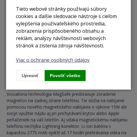
Tieto webové stránky používajú súbory
cookies a ďalšie sledovacie nástroje s cieľom
vylepšenia používateľského prostredia,
zobrazenia prispôsobeného obsahu a
reklám, analýzy návštevnosti webových
stránok a zistenia zdroja návštevnosti.
Viac o ochrane osobných údajov
Upresniť
Povoliť všetko
MagSafe technológia a výkonná batéria
Inovatívna technológia MagSafe predstavuje zoradenie
magnetov na zadnej strane telefónu. Tie slúžia na nabíjanie
pomocou nového magnetického nabíjania o výkone 15W ale
svoje využitie nájdu aj pri prichytávaní krytov alebo Apple
peňaženiek na váš telefón. Aj vďaka magnetickému nabíjaniu
telefónu nechýba Lightning konektor. Li-Ion batéria s
kapacitou 2775 mAh vydrží až 17 hodín prehrávania videa na