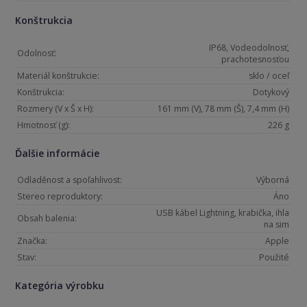
Konštrukcia
IP68, Vodeodolnosť,
Odolnosť:
prachotesnosťou
Materiál konštrukcie:
sklo / oceľ
Konštrukcia:
Dotykový
Rozmery (V x Š x H):
161 mm (V), 78 mm (Š), 7,4 mm (H)
Hmotnosť (g):
226 g
Ďalšie informácie
Odladěnost a spoľahlivost:
Výborná
Stereo reproduktory:
Áno
USB kábel Lightning, krabička, ihla
Obsah balenia:
na sim
Značka:
Apple
Stav:
Použité
Kategória výrobku