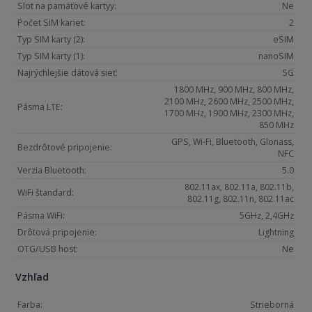
Slot na pamäťové kartyy:
Ne
Počet SIM kariet:
2
Typ SIM karty (2):
eSIM
Typ SIM karty (1):
nanoSIM
Najrýchlejšie dátová sieť:
5G
1800 MHz, 900 MHz, 800 MHz,
2100 MHz, 2600 MHz, 2500 MHz,
Pásma LTE:
1700 MHz, 1900 MHz, 2300 MHz,
850 MHz
GPS, Wi-Fi, Bluetooth, Glonass,
Bezdrôtové pripojenie:
NFC
Verzia Bluetooth:
5.0
802.11ax, 802.11a, 802.11b,
WiFi štandard:
802.11g, 802.11n, 802.11ac
Pásma WiFi:
5GHz, 2,4GHz
Drôtová pripojenie:
Lightning
OTG/USB host:
Ne
Vzhľad
Farba:
Strieborná