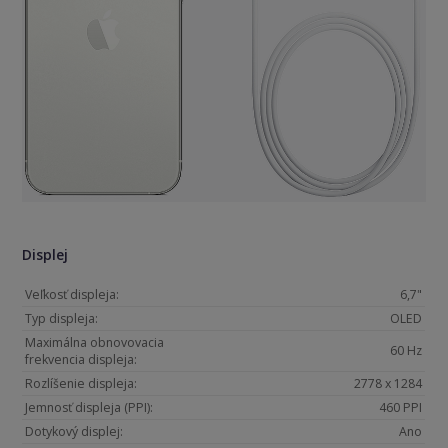
Displej
Veľkosť displeja:
6,7"
Typ displeja:
OLED
Maximálna obnovovacia
60 Hz
frekvencia displeja:
Rozlíšenie displeja:
2778 x 1284
Jemnosť displeja (PPI):
460 PPI
Dotykový displej:
Ano