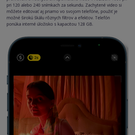
pri 120 alebo 240 snímkach za sekundu. Zachytené video si
môžete editovať aj priamo vo svojom telefóne, použiť je
možné širokú škálu rôznych filtrov a efektov. Telefón
ponúka interné úložisko s kapacitou 128 GB.