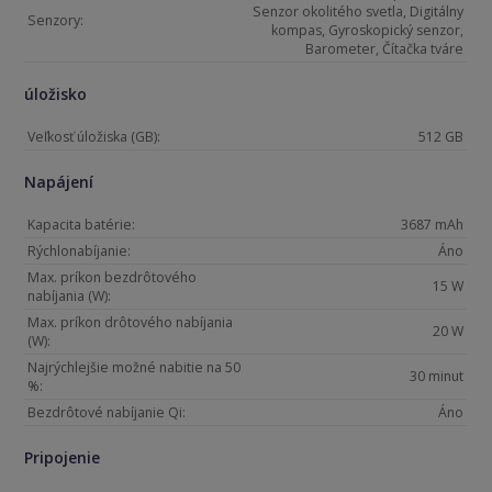
Senzor okolitého svetla, Digitálny
Senzory:
kompas, Gyroskopický senzor,
Barometer, Čítačka tváre
úložisko
Veľkosť úložiska (GB):
512 GB
Napájení
Kapacita batérie:
3687 mAh
Rýchlonabíjanie:
Áno
Max. príkon bezdrôtového
15 W
nabíjania (W):
Max. príkon drôtového nabíjania
20 W
(W):
Najrýchlejšie možné nabitie na 50
30 minut
%:
Bezdrôtové nabíjanie Qi:
Áno
Pripojenie