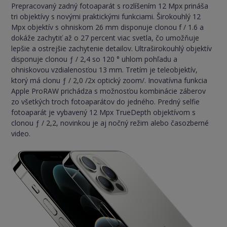
Prepracovaný zadný fotoaparát s rozlíšením 12 Mpx prináša
tri objektívy s novými praktickými funkciami. Širokouhlý 12
Mpx objektív s ohniskom 26 mm disponuje clonou f / 1.6 a
dokáže zachytiť až o 27 percent viac svetla, čo umožňuje
lepšie a ostrejšie zachytenie detailov. Ultraširokouhlý objektív
disponuje clonou ƒ / 2,4 so 120 ° uhlom pohľadu a
ohniskovou vzdialenosťou 13 mm. Tretím je teleobjektív,
ktorý má clonu ƒ / 2,0 /2x optický zoom/. Inovatívna funkcia
Apple ProRAW prichádza s možnosťou kombinácie záberov
zo všetkých troch fotoaparátov do jedného. Predný selfie
fotoaparát je vybavený 12 Mpx TrueDepth objektívom s
clonou ƒ / 2,2, novinkou je aj nočný režim alebo časozberné
video.