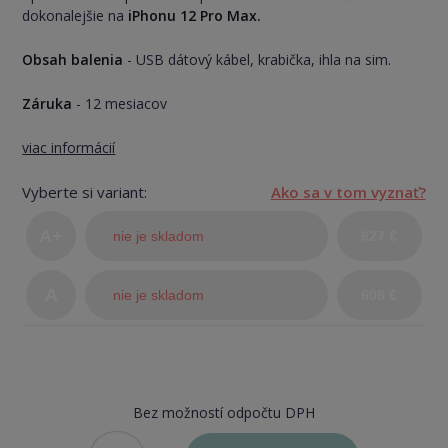
dokonalejšie na
iPhonu 12 Pro Max.
Obsah balenia
- USB dátový kábel, krabička, ihla na sim.
Záruka
- 12 mesiacov
viac informácií
Vyberte si variant:
Ako sa v tom vyznať?
A+
nie je skladom
627 €
(TOP
A
nie je skladom
608 €
stav)
Bez možností odpočtu DPH