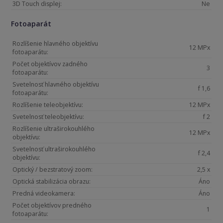
3D Touch displej:
Ne
Fotoaparát
Rozlíšenie hlavného objektívu
12 MPx
fotoaparátu:
Počet objektívov zadného
3
fotoaparátu:
Svetelnosť hlavného objektívu
f 1,6
fotoaparátu:
Rozlíšenie teleobjektívu:
12 MPx
Svetelnosť teleobjektívu:
f 2
Rozlíšenie ultraširokouhlého
12 MPx
objektívu:
Svetelnosť ultraširokouhlého
f 2,4
objektívu:
Optický / bezstratový zoom:
2,5 x
Optická stabilizácia obrazu:
Áno
Predná videokamera:
Áno
Počet objektívov predného
1
fotoaparátu: