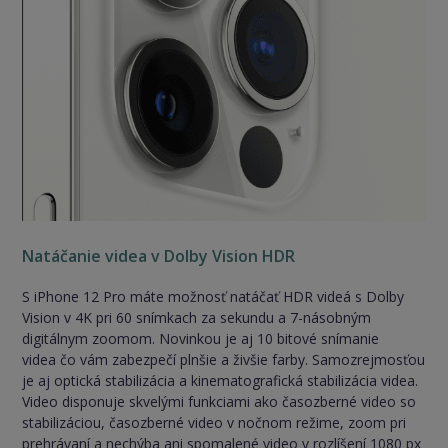
Natáčanie videa v Dolby Vision HDR
S iPhone 12 Pro máte možnosť natáčať HDR videá s Dolby
Vision v 4K pri 60 snímkach za sekundu a 7-násobným
digitálnym zoomom. Novinkou je aj 10 bitové snímanie
videa čo vám zabezpečí plnšie a živšie farby. Samozrejmosťou
je aj optická stabilizácia a kinematografická stabilizácia videa.
Video disponuje skvelými funkciami ako časozberné video so
stabilizáciou, časozberné video v nočnom režime, zoom pri
prehrávaní a nechýba ani spomalené video v rozlíšení 1080 px