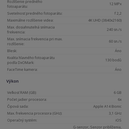
Rozlíšenie predného
12 MPx
fotoaparátu:
Svetelnosť predného fotoparátu:
f 2,2
Maximálne rozlíšenie videa:
4K UHD (3840x2160)
Max. dosiahnuteľná snímacia
240 sn./s
frekvencia:
Max. snímacia frekvencia pri max.
60 sn./s
rozlíšenie:
Blesk:
Áno
Kvalita hlavného fotoaparátu
130 bodů
podľa DxOMark:
FaceTime kamera:
Áno
Výkon
Veľkosť RAM (GB):
6 GB
Počet jadier procesora:
6x
Čipová sada:
Apple A14 Bionic
Max. frekvencia procesora (GHz):
3,1 GHz
Operačný systém:
iOS
G-senzor, Senzor priblíženia,