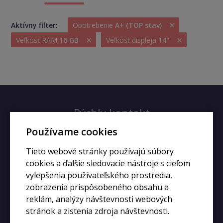
×
Aktívny filter:
Opotrebenie
A+ (TOP stav)
×
×
Veľkosť RAM
16 GB
Veľkosť displeja
14''
Rýchly kontakt
Používame cookies
+420 728 633 166
Tieto webové stránky používajú súbory
info@kupiphone.cz
cookies a ďalšie sledovacie nástroje s cieľom
vylepšenia používateľského prostredia,
zobrazenia prispôsobeného obsahu a
reklám, analýzy návštevnosti webových
stránok a zistenia zdroja návštevnosti.