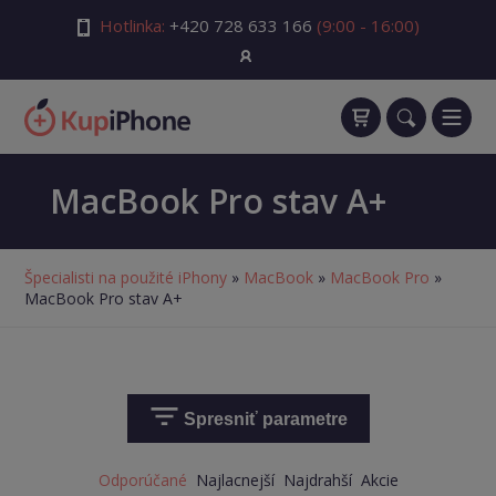
Hotlinka:
+420 728 633 166
(9:00 - 16:00)
MacBook Pro stav A+
Špecialisti na použité iPhony
»
MacBook
»
MacBook Pro
»
MacBook Pro stav A+
Spresniť parametre
Odporúčané
Najlacnejší
Najdrahší
Akcie