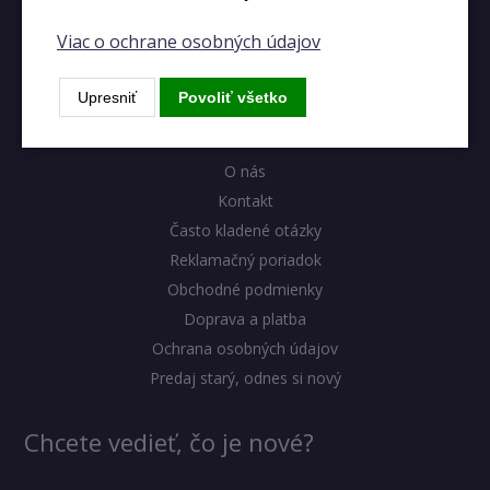
Viac o ochrane osobných údajov
Výhody eshopu
Upresniť
Povoliť všetko
Blog
Stav zariadenia
O nás
Kontakt
Často kladené otázky
Reklamačný poriadok
Obchodné podmienky
Doprava a platba
Ochrana osobných údajov
Predaj starý, odnes si nový
Chcete vedieť, čo je nové?