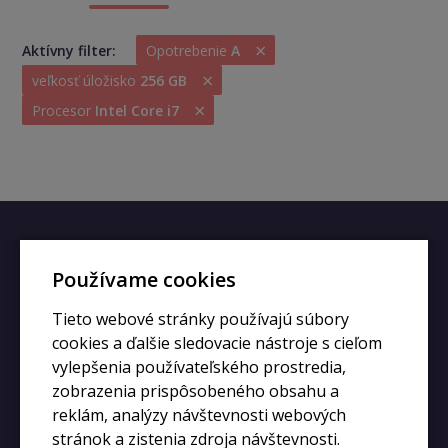
×
Aktívny filter:
Opotrebenie
A
×
veľkosť úložisko
256 GB
×
Procesor
Intel Core i7
Rýchly kontakt
Používame cookies
+420 728 633 166
Tieto webové stránky používajú súbory
info@kupiphone.cz
cookies a ďalšie sledovacie nástroje s cieľom
vylepšenia používateľského prostredia,
zobrazenia prispôsobeného obsahu a
reklám, analýzy návštevnosti webových
stránok a zistenia zdroja návštevnosti.