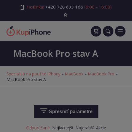
Hotlinka:
+420 728 633 166
(9:00 - 16:00)
MacBook Pro stav A
Špecialisti na použité iPhony
»
MacBook
»
MacBook Pro
»
MacBook Pro stav A
Spresniť parametre
Odporúčané
Najlacnejší
Najdrahší
Akcie