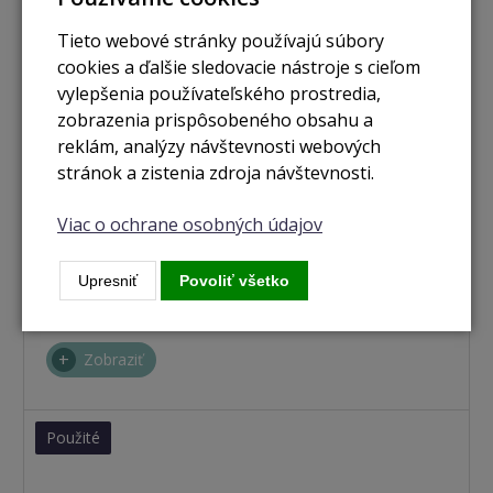
Tieto webové stránky používajú súbory
cookies a ďalšie sledovacie nástroje s cieľom
vylepšenia používateľského prostredia,
zobrazenia prispôsobeného obsahu a
reklám, analýzy návštevnosti webových
stránok a zistenia zdroja návštevnosti.
Viac o ochrane osobných údajov
nie je skladom
Macbook Pro RETINA 15.4" Touch Bar / I7 2.9GHZ /
Upresniť
Povoliť všetko
16GB RAM / 256GB SSD space grey (2017)
Zobraziť
Použité