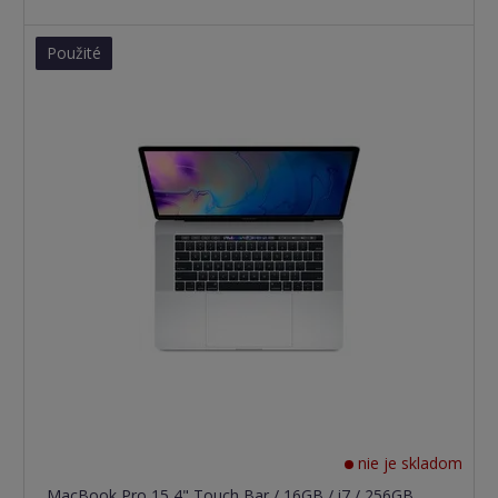
Použité
nie je skladom
MacBook Pro 15,4" Touch Bar / 16GB / i7 / 256GB