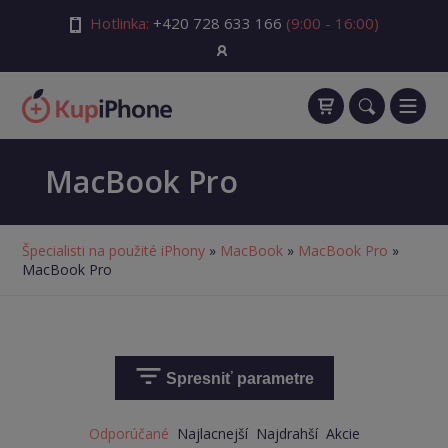
Hotlinka:
+420 728 633 166
(9:00 - 16:00)
MacBook Pro
Špecialisti na použité iPhony
»
MacBook
»
MacBook Pro
»
MacBook Pro
Spresniť parametre
Odporúčané
Najlacnejší
Najdrahší
Akcie