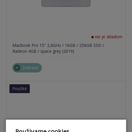
nie je skladom
Macbook Pro 15" 2,6GHz / 16GB / 256GB SSD /
Radeon 4GB / space grey (2019)
Zobraziť
Použité
Používame cookies