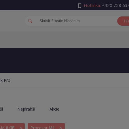
Hotlinka:
+420 728 63
Hľ
k Pro
ší
Najdrahší
Akcie
×
×
RAM
8 GB
Procesor
M1