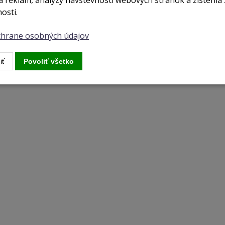
 reklám, analýzy návštevnosti webových stránok a zistenia 
osti.
ochrane osobných údajov
iť
Povoliť všetko