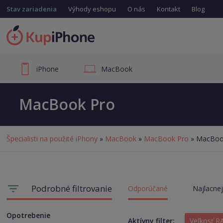
Stav zariadenia
Výhody eshopu
O nás
Kontakt
Blog
iPhone
MacBook
MacBook Pro
Špecialisti na použité iPhony
»
MacBook
»
MacBook Pro
» MacBoo
Podrobné filtrovanie
Odporúčané
Najlacnej
Opotrebenie
Aktívny filter:
Veľkosť 