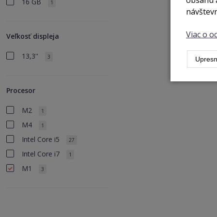
obsahu a
16 GB
1
návštevn
Viac o 
Veľkosť displeja
13,3''
3
Upresn
Procesor
M2
1
M4
1
Intel Core i5
27
Intel Core i7
1
M1
3