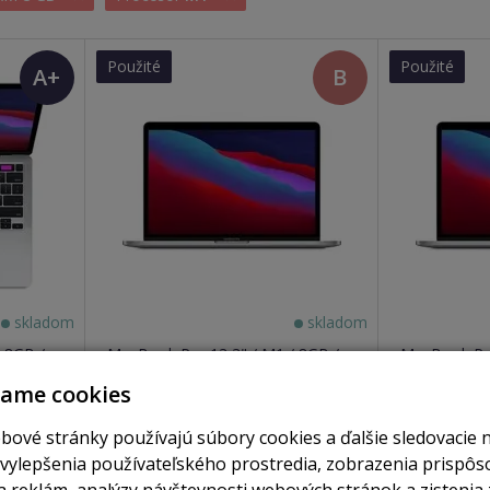
Použité
Použité
A+
B
(TOP
stav)
skladom
skladom
 8GB /
MacBook Pro 13,3" / M1 / 8GB /
MacBook Pro
256GB / space grey
512GB / spa
vame cookies
470 €
bové stránky používajú súbory cookies a ďalšie sledovacie 
obraziť
Zobraziť
Zobrazi
 vylepšenia používateľského prostredia, zobrazenia prispô