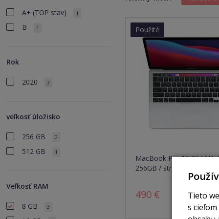
A+ (TOP stav)
1
B
1
Použité
Rok
2020
3
veľkosť úložisko
256 GB
2
512 GB
1
MacBook Pro 13,3" / M1 /
256GB / strieborný
Použí
Veľkosť RAM
490 €
Tieto we
Z
8 GB
s cieľom
3