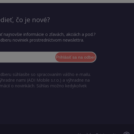
dieť, čo je nové?
ť najnovšie informácie o zľavách, akciách a pod.?
 odberu noviniek prostredníctvom newslettra.
Prihlásiť sa na odber
odberu súhlasíte so spracovaním vášho e-mailu.
ýhradne nami (ADI Mobile s.r.o.) a výhradne na
ormácií o novinkách. Súhlas možno kedykoľvek