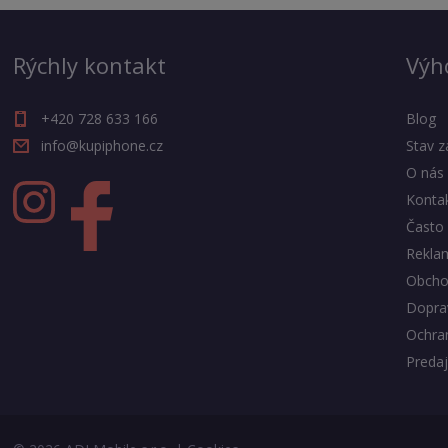
Rýchly kontakt
Výh
+420 728 633 166
Blog
info@kupiphone.cz
Stav z
O nás
Konta
Často 
Rekla
Obcho
Doprav
Ochra
Predaj