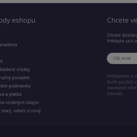
ody eshopu
Chcete ve
Chcete dostáva
Prihláste sa k
ariadenia
kt
kladené otázky
Prihlásením k 
mačný poriadok
Bude použitý v
dné podmienky
zasielanie inf
odvolať.
a a platba
na osobných údajov
 starý, odnes si nový