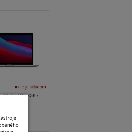
nie je skladom
 13,3" / M1 / 8GB /
ce grey
nástroje
ť
sobeného