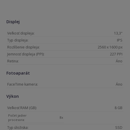
Displej
Veľkosť displeja:
13,3"
Typ displeja:
IPS
Rozlíšenie displeja:
2560 x 1600 px
Jemnosť displeja (PPI):
227 PPI
Retina:
Áno
Fotoaparát
FaceTime kamera:
Áno
Výkon
Veľkosť RAM (GB):
8 GB
Počet jadier
8x
procesora:
Typ úložiska:
SSD