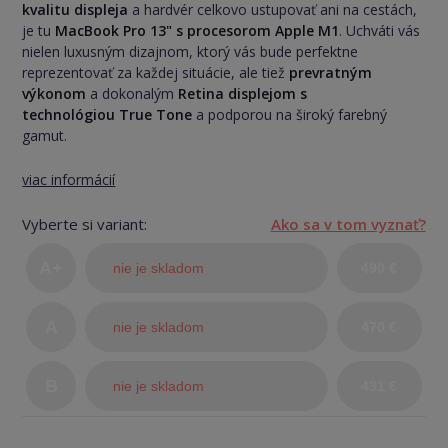
kvalitu displeja
a hardvér celkovo ustupovať ani na cestách,
je tu
MacBook Pro 13" s procesorom Apple M1
. Uchváti vás
nielen luxusným dizajnom, ktorý vás bude perfektne
reprezentovať za každej situácie, ale tiež
prevratným
výkonom
a dokonalým
Retina displejom s
technológiou True Tone
a podporou na široký farebný
gamut.
viac informácií
Vyberte si variant:
Ako sa v tom vyznať?
A+
nie je skladom
490 €
(TOP
A
nie je skladom
470 €
stav)
B
nie je skladom
431 €