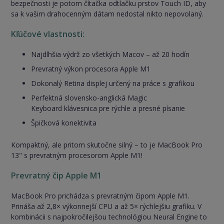
bezpečnosti je potom čítačka odtlačku prstov Touch ID, aby
sa k vašim drahocenným dátam nedostal nikto nepovolaný.
Kľúčové vlastnosti:
Najdlhšia výdrž zo všetkých Macov – až 20 hodín
Prevratný výkon procesora Apple M1
Dokonalý Retina displej určený na práce s grafikou
Perfektná slovensko-anglická Magic
Keyboard klávesnica pre rýchle a presné písanie
Špičková konektivita
Kompaktný, ale pritom skutočne silný – to je MacBook Pro
13" s prevratným procesorom Apple M1!
Prevratný čip Apple M1
MacBook Pro prichádza s prevratným čipom Apple M1.
Prináša až 2,8× výkonnejší CPU a až 5× rýchlejšiu grafiku. V
kombinácii s najpokročilejšou technológiou Neural Engine to