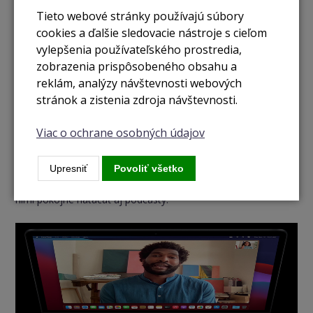
Tieto webové stránky používajú súbory
cookies a ďalšie sledovacie nástroje s cieľom
vylepšenia používateľského prostredia,
zobrazenia prispôsobeného obsahu a
reklám, analýzy návštevnosti webových
Skvelé videohovory, vrátane zvuku
stránok a zistenia zdroja návštevnosti.
Procesor M1 umožňuje MacBooku naplno využiť potenciál
Viac o ochrane osobných údajov
kamery FaceTime HD a najnovšieho obrazového signálového
procesora pre videoprenosy najvyššej kvality. A na rovnako
Upresniť
Povoliť všetko
vysokej úrovni sú aj mikrofóny štúdiovej kvality, s ktorými sa
nemusíte báť nielen viesť online konferencie, ale môžete s
nimi pokojne natáčať aj podcasty.