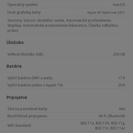
Operačný systém:
macOS
Druh grafickej karty:
Apple M1 8jádrová GPU
Senzory: Senzor okolitého svetla, Automatické podsvietenie
displeja, Automatické podsvietenie klávesnice, Čítačka odtlačkov
prstov
Úložisko
Veľkosť úložisko (GB):
256 GB
Batérie
Výdrž batérie (WiFi a web):
17 h
Výdrž batérie (video v Apple TV):
20 h
Pripojenie
Slot na pamäťové karty:
Nie
Bezdrôtové pripojenia:
Wi-Fi, Bluetooth
802.11a, 802.11b, 802.11g,
WiFi štandard:
802.11n, 802.11ac