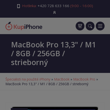
Hotlinka:
+420 728 633 166
(9:00 - 16:00)
MacBook Pro 13,3" / M1
/ 8GB / 256GB /
strieborný
Špecialisti na použité iPhony
»
MacBook
»
MacBook Pro
»
MacBook Pro 13,3" / M1 / 8GB / 256GB / strieborný