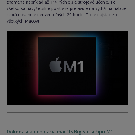
znamená napríklad až 11× rýchlejšie strojové učenie. To
všetko sa navyše silne pozitívne prejavuje na výdrži na nabitie,
ktorá dosahuje neuveriteľných 20 hodín. To je najviac zo
všetkých Macov!
Dokonalá kombinácia macOS Big Sur a čipu M1