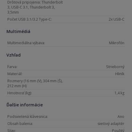
Drôtová pripojenia: Thunderbolt
3, USB-C 3.1, Thunderbolt 3,
3,5mm
Počet USB 3.1/3.2 Type-C:
2x USB-C
Multimédiá
Multimediálna výbava:
Mikrofón
Vzhľad
Farva:
Strieborný
Materiál:
Hliník
Rozmery (16 mm (V), 304 mm (Š),
212 mm (H)
Hmotnosť (kg):
1,4 kg
Ďalšie informácie
Podsvietená klávesnica:
Ano
Obsah balenia:
sieťový adaptér
Stav:
Použitý