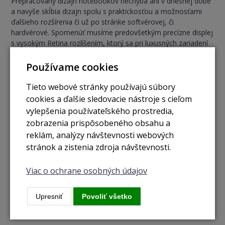
Prepracovaný dizajn notebookov nechýba ani v dnešnej dobe
a navyše skĺbia dizajn spolu s praktickosťou a možnosťami
ďalšieho rozšírenia či už po stránke softvérovej, či
hardvérové. Spomenúť musíme predovšetkým precízne displej
s vysokým Retina rozlíšením, ktorý sa pri luxusných zariadení
pomaly, ale isto, stáva štandardom.
Používame cookies
Tieto webové stránky používajú súbory
cookies a ďalšie sledovacie nástroje s cieľom
vylepšenia používateľského prostredia,
zobrazenia prispôsobeného obsahu a
reklám, analýzy návštevnosti webových
stránok a zistenia zdroja návštevnosti.
Viac o ochrane osobných údajov
Upresniť
Povoliť všetko
inovatívne ovládanie