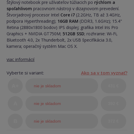
Štýlový notebook pre užívateľov túžiacich po
rýchlom a
spoľahlivom
pracovnom nástroji v dizajnovom prevedení.
Štvorjadrový procesor Intel
Core i7
(2.2GHz, TB až 3.4GHz,
podpora Hyperthreading);
16GB RAM
(DDR3, 1.6GHz); 15.4"
Retina (2880x1800 bodov) IPS displej; grafika Intel Iris Pro
Graphics + NVIDIA GT750M;
512GB SSD
; rozhranie: Wi-Fi,
Bluetooth 4.0, 2x Thunderbolt, 2x USB špecifikácia 3.0,
kamera; operačný systém Mac OS X.
viac informácií
Vyberte si variant:
Ako sa v tom vyznať?
A+
nie je skladom
431 €
(TOP
A
nie je skladom
392 €
stav)
B
nie je skladom
372 €