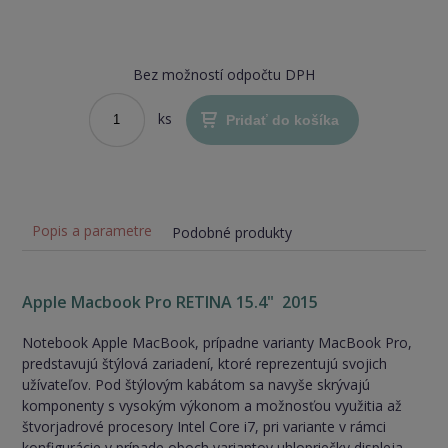
Bez možností odpočtu DPH
ks
Pridať do košíka
Popis a parametre
Podobné produkty
Apple
Macbook Pro RETINA 15.4" 2015
Notebook Apple MacBook, prípadne varianty MacBook Pro,
predstavujú štýlová zariadení, ktoré reprezentujú svojich
užívateľov. Pod štýlovým kabátom sa navyše skrývajú
komponenty s vysokým výkonom a možnosťou využitia až
štvorjadrové procesory Intel Core i7, pri variante v rámci
konfigurácie v prípade oboch variantov uhlopriečky displeja.