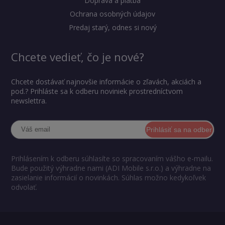
Doprava a platba
Ochrana osobných údajov
Predaj starý, odnes si nový
Chcete vedieť, čo je nové?
Chcete dostávať najnovšie informácie o zľavách, akciách a
pod.? Prihláste sa k odberu noviniek prostredníctvom
newslettra.
Prihlásiť sa na odber
Prihlásením k odberu súhlasíte so spracovaním vášho e-mailu.
Bude použitý výhradne nami (ADI Mobile s.r.o.) a výhradne na
zasielanie informácií o novinkách. Súhlas možno kedykoľvek
odvolať.