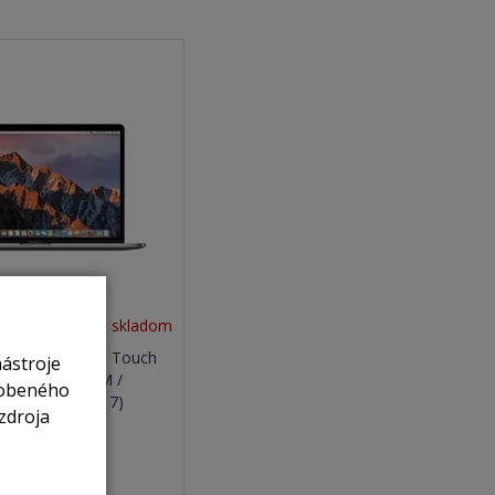
nie je skladom
o RETINA 15.4" Touch
nástroje
9GHZ / 16GB RAM /
sobeného
pace grey (2017)
zdroja
ť