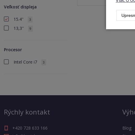
Viac o 
Veľkosť displeja
Upresn
15.4''
3
13,3''
9
Procesor
Intel Core i7
3
Rýchly kontakt
Výh
+420 728 633 166
Blog