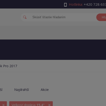
Hotlinka:
+420 728 63
Hľ
k Pro 2017
ší
Najdrahší
Akcie
×
×
Veľkosť displeja
15.4''