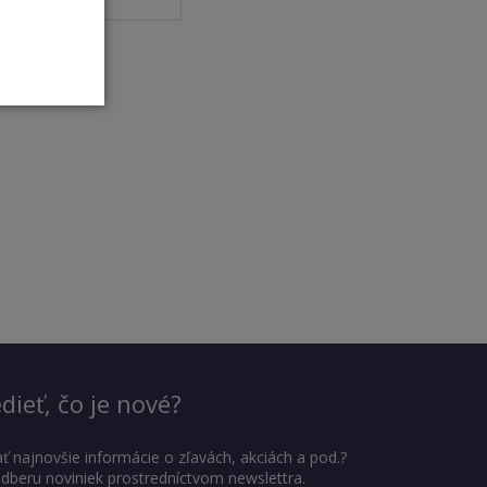
dieť, čo je nové?
ť najnovšie informácie o zľavách, akciách a pod.?
 odberu noviniek prostredníctvom newslettra.