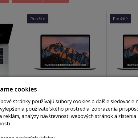
Použité
Použité
vame cookies
je skladom
nie je skladom
4" Touch
Macbook Pro RETINA 15.4" Touch
Macbook Pr
bové stránky používajú súbory cookies a ďalšie sledovacie 
AM /
Bar / I7 2.9GHZ / 16GB RAM /
Bar / I7 2.
 vylepšenia používateľského prostredia, zobrazenia prispô
)
256GB SSD space grey (2017)
512GB SSD s
 reklám, analýzy návštevnosti webových stránok a zistenia 
osti.
Zobraziť
Zobrazi