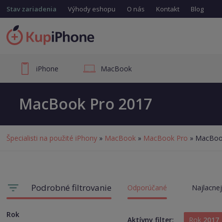
Stav zariadenia
Výhody eshopu
O nás
Kontakt
Blog
iPhone
MacBook
MacBook Pro 2017
Špecialisti na použité iPhony
»
MacBook
»
MacBook Pro
» MacBoo
Podrobné filtrovanie
Odporúčané
Najlacnej
Rok
Aktívny filter:
Rok
2017