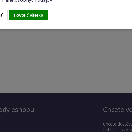
ochrane osobných údajov
iť
Povoliť všetko
ody eshopu
Chcete ve
Chcete dostáva
Prihláste sa k