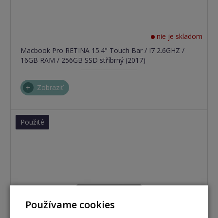
nie je skladom
Macbook Pro RETINA 15.4" Touch Bar / I7 2.6GHZ /
16GB RAM / 256GB SSD stříbrný (2017)
Zobraziť
Použité
Používame cookies