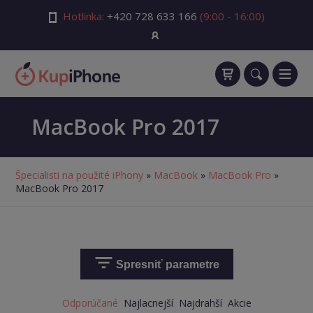
Hotlinka:
+420 728 633 166
(9:00 - 16:00)
MacBook Pro 2017
Špecialisti na použité iPhony
»
MacBook
»
MacBook Pro
»
MacBook Pro 2017
Spresniť parametre
Odporúčané
Najlacnejší
Najdrahší
Akcie