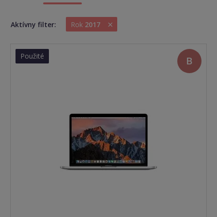
×
Aktívny filter:
Rok
2017
Použité
B