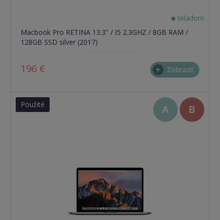
skladom
Macbook Pro RETINA 13.3" / I5 2.3GHZ / 8GB RAM /
128GB SSD silver (2017)
196 €
Zobraziť
Použité
A
B