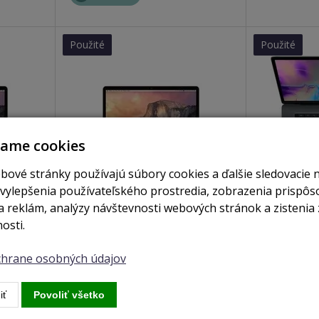
Použité
Použité
vame cookies
bové stránky používajú súbory cookies a ďalšie sledovacie 
 vylepšenia používateľského prostredia, zobrazenia prispô
 reklám, analýzy návštevnosti webových stránok a zistenia 
je skladom
nie je skladom
osti.
 / I7
Macbook Pro RETINA 15.4" / I7
MacBook Pro
6GB SSD
2.5GHZ / 16GB RAM / 1 TB SSD /
16GB / i7 / 
ochrane osobných údajov
2015)
GeForce GT 750M 2GB (2014)
(2018)
iť
Povoliť všetko
Zobraziť
Zobrazi