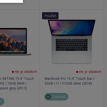
Použité
nie je skladom
nie je skladom
o RETINA 15.4" Touch
MacBook Pro 15,4" Touch Bar /
9GHZ / 16GB RAM /
32GB / i7 / 512GB silver (2018)
pace grey (2017)
Zobraziť
ť