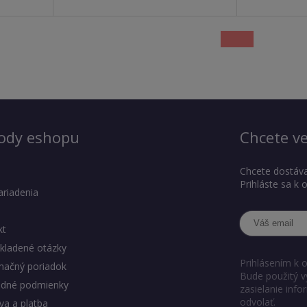
ody eshopu
Chcete ve
Chcete dostáva
Prihláste sa k
ariadenia
kt
kladené otázky
Prihlásením k 
mačný poriadok
Bude použitý v
dné podmienky
zasielanie inf
odvolať.
a a platba