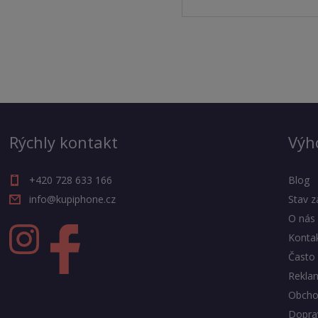
Rýchly kontakt
Výh
+420 728 633 166
Blog
info@kupiphone.cz
Stav z
O nás
Konta
Často 
Rekla
Obcho
Doprav