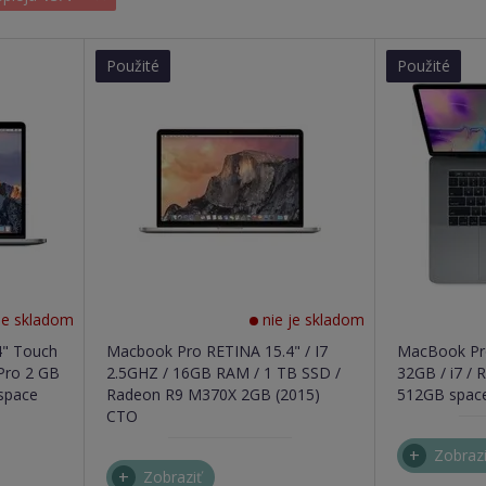
Použité
Použité
je skladom
nie je skladom
4" Touch
Macbook Pro RETINA 15.4" / I7
MacBook Pro
 Pro 2 GB
2.5GHZ / 16GB RAM / 1 TB SSD /
32GB / i7 / 
space
Radeon R9 M370X 2GB (2015)
512GB space
CTO
Zobrazi
Zobraziť