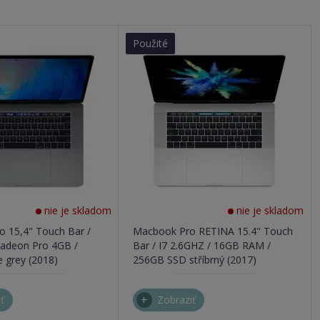
Použité
nie je skladom
nie je skladom
 15,4" Touch Bar /
Macbook Pro RETINA 15.4" Touch
Radeon Pro 4GB /
Bar / I7 2.6GHZ / 16GB RAM /
 grey (2018)
256GB SSD stříbrný (2017)
ť
Zobraziť