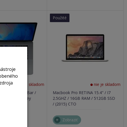
Použité
nástroje
sobeného
zdroja
nie je skladom
nie je skladom
 15,4" Touch Bar /
Macbook Pro RETINA 15.4" / I7
512GB space grey
2.5GHZ / 16GB RAM / 512GB SSD
/ (2015) CTO
ť
Zobraziť