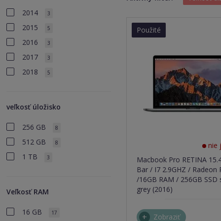
2014
3
2015
5
Použité
2016
3
2017
3
2018
5
veľkosť úložisko
256 GB
8
512 GB
8
nie 
1 TB
3
Macbook Pro RETINA 15.
Bar / I7 2.9GHZ / Radeon
/16GB RAM / 256GB SSD 
grey (2016)
Veľkosť RAM
16 GB
17
Zobraziť