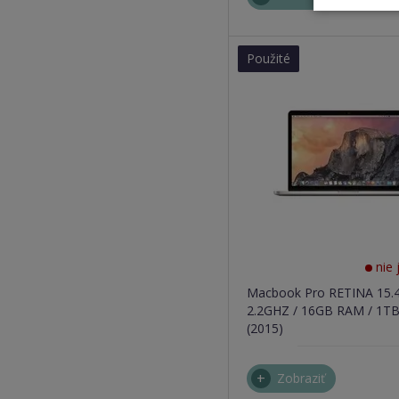
Použité
nie 
Macbook Pro RETINA 15.4"
2.2GHZ / 16GB RAM / 1T
(2015)
Zobraziť