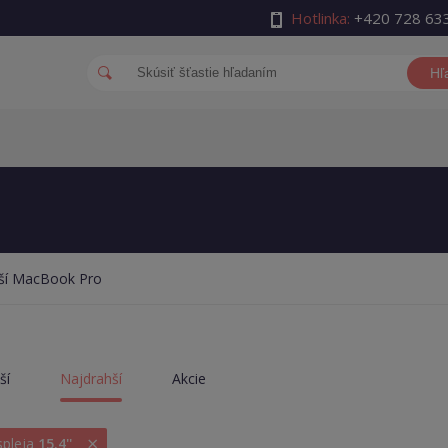
Hotlinka:
+420 728 63
Hľ
ší MacBook Pro
ší
Najdrahší
Akcie
×
spleja
15.4''