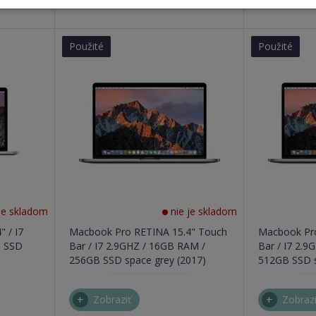
Použité
Použité
je skladom
nie je skladom
 / I7
Macbook Pro RETINA 15.4" Touch
Macbook Pr
B SSD
Bar / I7 2.9GHZ / 16GB RAM /
Bar / I7 2.
256GB SSD space grey (2017)
512GB SSD s
Zobraziť
Zobrazi