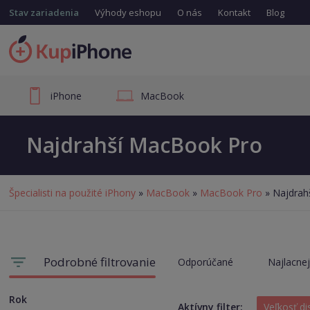
Stav zariadenia
Výhody eshopu
O nás
Kontakt
Blog
iPhone
MacBook
Najdrahší MacBook Pro
Špecialisti na použité iPhony
»
MacBook
»
MacBook Pro
» Najdrah
Podrobné filtrovanie
Odporúčané
Najlacnej
Rok
Aktívny filter:
Veľkosť di