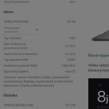
FaceTime kamera:
Áno
Výkon
Veľkosť RAM (GB):
32 GB
Počet jadier
6x
procesora:
Typ úložiska:
SSD
Max. frekvencia
2,2 GHz
procesora (GHz):
Turbo Boost Frekvencia:
4,1 GHz
Nová výpoč
Typ pamäte RAM:
DDR3
Vďaka vylep
Frekvencia pamäti RAM:
2400 MHz
bleskurýchly
Operačný systém:
macOS
Senzory: Senzor okolitého svetla, Automatické
podsvietenie displeja, Automatické podsvietenie
klávesnice, Čítačka odtlačkov prstov
Úložisko
Veľkosť úložisko (GB):
512 GB