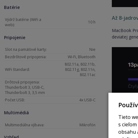
Batérie
Až 8-jadro
Výdrž batérie (WiFi a
10 h
web):
MacBook Pro 
deviatej gen
Pripojenie
Slot na pamäťové karty:
Nie
Bezdrôtové pripojenia:
Wi-Fi, Bluetooth
802.11a, 802.11b,
WiFi štandard:
802.11g, 802.11n,
802.11ac
Drôtová pripojenia:
Thunderbolt 3, USB-C,
Thunderbolt 3, 3,5 mm
Počet USB:
4x USB-C
Použí
Multimédiá
Tieto we
s cieľom
Multimediálna výbava:
Mikrofón
obsahu a
Vzhľad