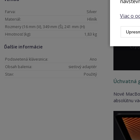
návštevn
Farva:
Silver
Viac o 
Materiál:
Hliník
Rozmery (16 mm (V), 349 mm (Š), 241 mm (H)
Upresn
Hmotnosť (kg):
1,83 kg
Ďalšie informácie
Podsvietená klávesnica:
Ano
Obsah balenia:
sieťový adaptér
Stav:
Použitý
Úchvatná g
Nové MacBook
absolútnu väč