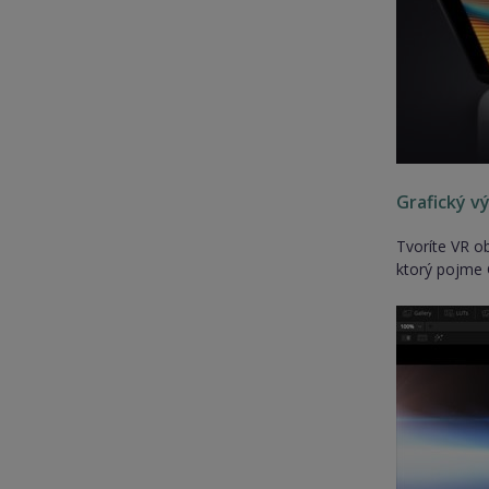
Grafický v
Tvoríte VR o
ktorý pojme 