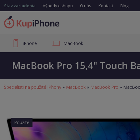
Stav zariadenia
Výhody eshopu
O nás
Kontakt
Blog
iPhone
MacBook
MacBook Pro 15,4" Touch Bar 
Špecialisti na použité iPhony
»
MacBook
»
MacBook Pro
» MacBook 
Použité