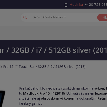
Hotlinka:
+420 728 63
Hľ
/ 32GB / i7 / 512GB silver (20
Pro 15,4" Touch Bar / 32GB / i7 / 512GB silver (2018)
Pre každého, kto nechce z vysokých nárokov na
výkon, 
tu
MacBook Pro 15,4" (2018)
. Uchváti vás nielen
luxusn
situácii, ale aj
obrovským výkonom
a dokonalým
Retin
farebný gamut.