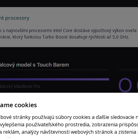
vé procesory
s najnovšími procesormi Intel Core dostáva výpočtový výkon oveľa ď
erácie, ktorý funkciou Turbo Boost dosahuje rýchlosti až 5,0 GHz.
vame cookies
bové stránky používajú súbory cookies a ďalšie sledovacie 
 vylepšenia používateľského prostredia, zobrazenia prispô
 reklám, analýzy návštevnosti webových stránok a zistenia 