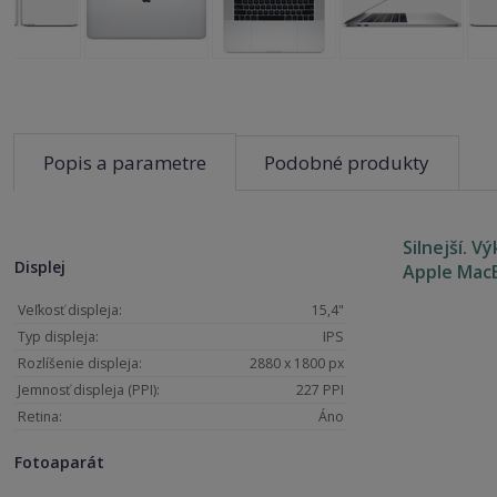
Popis a parametre
Podobné produkty
Silnejší. V
Displej
Apple Mac
Veľkosť displeja:
15,4"
Typ displeja:
IPS
Rozlíšenie displeja:
2880 x 1800 px
Jemnosť displeja (PPI):
227 PPI
Retina:
Áno
Fotoaparát