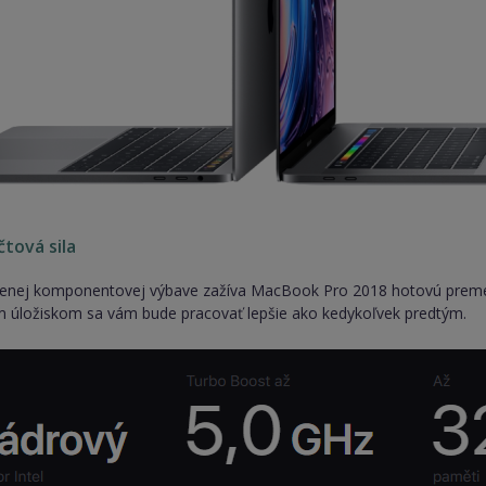
tová sila
šenej komponentovej výbave zažíva MacBook Pro 2018 hotovú premen
m úložiskom sa vám bude pracovať lepšie ako kedykoľvek predtým.