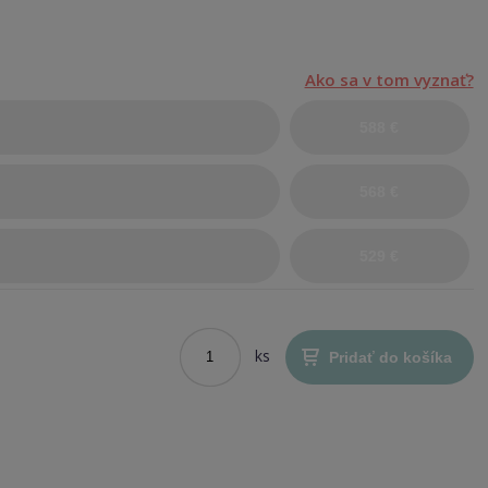
Ako sa v tom vyznať?
588 €
568 €
529 €
ks
Pridať do košíka