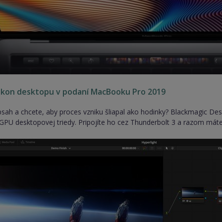
ýkon desktopu v podaní MacBooku Pro 2019
bsah a chcete, aby proces vzniku šliapal ako hodinky? Blackmagic D
GPU desktopovej triedy. Pripojíte ho cez Thunderbolt 3 a razom máte 