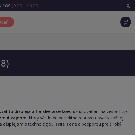
3 166
(9:00 - 16:00)
adať
18)
kvalitu displeja a hardvéra celkovo
ustupovať ani na cestách, je
ým dizajnom
, ktorý vás bude perfektne reprezentovať v každej
a displejom
s technológiou
True Tone
a podporou pre široký