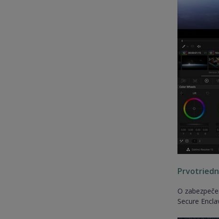
Prvotried
O zabezpečen
Secure Encla