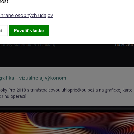
osti.
ochrane osobných údajov
iť
Povoliť všetko
rafika – vizuálne aj výkonom
y Pro 2018 s trinásťpalcovou uhlopriečkou bežia na grafickej karte In
šinu operácií.