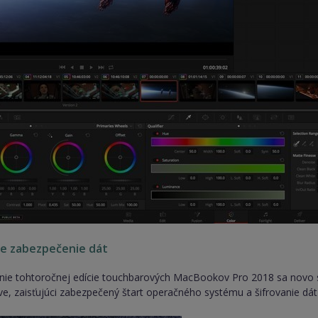
ne zabezpečenie dát
ie tohtoročnej edície touchbarových MacBookov Pro 2018 sa novo sta
ve, zaisťujúci zabezpečený štart operačného systému a šifrovanie dát