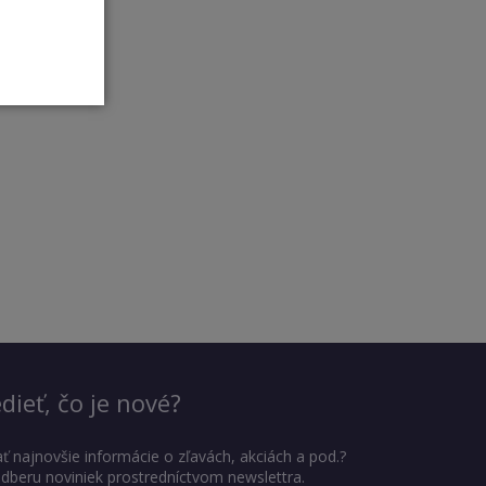
dieť, čo je nové?
ť najnovšie informácie o zľavách, akciách a pod.?
 odberu noviniek prostredníctvom newslettra.