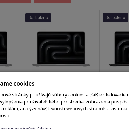
Rozbaleno
Rozbaleno
vame cookies
je skladom
nie je skladom
16GB /
MacBook Pro 14" / M4 / 24GB /
MacBook Pro
bové stránky používajú súbory cookies a ďalšie sledovacie 
1TB / stříbrný
1TB / vesmír
 vylepšenia používateľského prostredia, zobrazenia prispô
 reklám, analýzy návštevnosti webových stránok a zistenia 
osti.
Zobraziť
Zobrazi