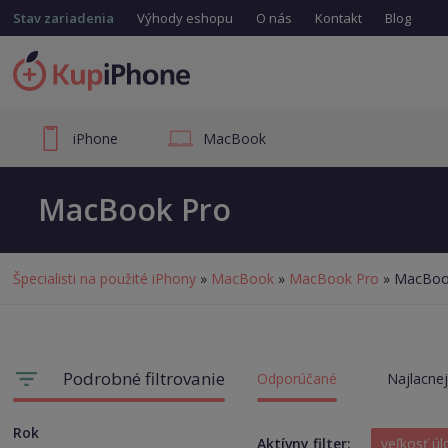
Stav zariadenia
Výhody eshopu
O nás
Kontakt
Blog
iPhone
MacBook
MacBook Pro
Špecialisti na použité iPhony
»
MacBook
»
MacBook Pro
» MacBoo
Podrobné filtrovanie
Odporúčané
Najlacnej
Rok
Aktívny filter:
veľkosť ú