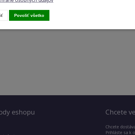
ochrane osobných údajov
iť
Povoliť všetko
ody eshopu
Chcete ve
Chcete dostáva
Prihláste sa k