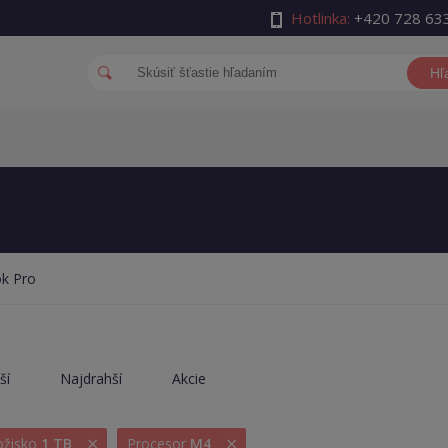
Hotlinka:
+420 728 63
Hľ
k Pro
ší
Najdrahší
Akcie
×
×
ložisko
1 TB
Procesor
M4