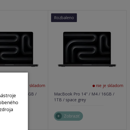
Rozbaleno
nie je skladom
nie je skladom
 14" / M4 / 24GB /
MacBook Pro 14" / M4 / 16GB /
nástroje
ne čierny
1TB / space grey
sobeného
zdroja
ť
Zobraziť