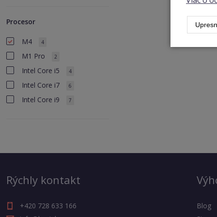
Viac o 
Procesor
Upresn
M4
4
M1 Pro
2
Intel Core i5
4
Intel Core i7
6
Intel Core i9
7
Rýchly kontakt
Výh
+420 728 633 166
Blog