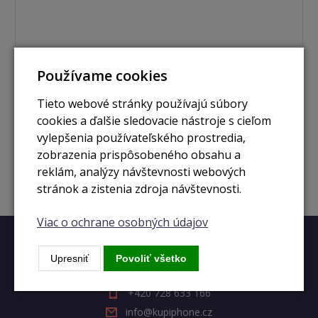
Používame cookies
skladom
MacBook Air 13,3" / 4x jádro i5 / 256GB space grey
Tieto webové stránky používajú súbory
(2020)
cookies a ďalšie sledovacie nástroje s cieľom
vylepšenia používateľského prostredia,
333 €
Zobraziť
zobrazenia prispôsobeného obsahu a
reklám, analýzy návštevnosti webových
stránok a zistenia zdroja návštevnosti.
Viac o ochrane osobných údajov
Rýchly kontakt
Upresniť
Povoliť všetko
+420 728 633 166
info@kupiphone.cz