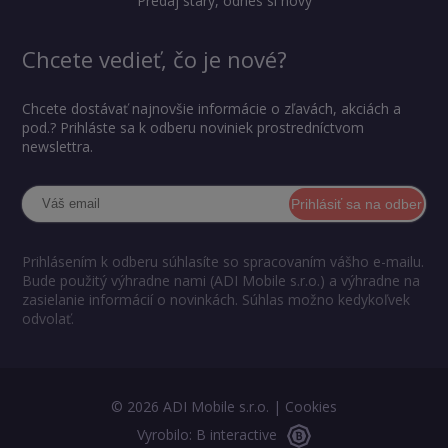
Predaj starý, odnes si nový
Chcete vedieť, čo je nové?
Chcete dostávať najnovšie informácie o zľavách, akciách a
pod.? Prihláste sa k odberu noviniek prostredníctvom
newslettra.
Prihlásiť sa na odber
Prihlásením k odberu súhlasíte so spracovaním vášho e-mailu.
Bude použitý výhradne nami (ADI Mobile s.r.o.) a výhradne na
zasielanie informácií o novinkách. Súhlas možno kedykoľvek
odvolať.
© 2026 ADI Mobile s.r.o. |
Cookies
Vyrobilo: B interactive