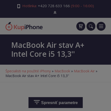
Hotlinka:
+420 728 633 166
(9:00 - 16:00)
MacBook Air stav A+
Intel Core i5 13,3''
Špecialisti na použité iPhony
»
MacBook
»
MacBook Air
»
MacBook Air stav A+ Intel Core i5 13,3''
Spresniť parametre