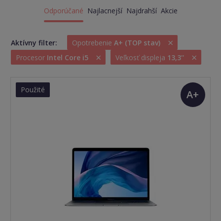
Odporúčané
Najlacnejší
Najdrahší
Akcie
×
Aktívny filter:
Opotrebenie
A+ (TOP stav)
×
×
Procesor
Intel Core i5
Veľkosť displeja
13,3''
Použité
A+
(TOP
stav)