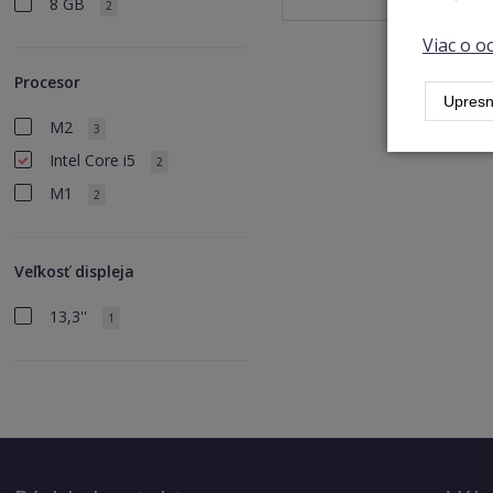
8 GB
2
Viac o 
Procesor
Upresn
M2
3
Intel Core i5
2
M1
2
Veľkosť displeja
13,3''
1