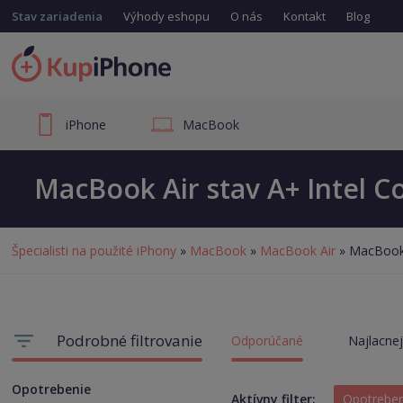
Stav zariadenia
Výhody eshopu
O nás
Kontakt
Blog
iPhone
MacBook
MacBook Air stav A+ Intel Co
Špecialisti na použité iPhony
»
MacBook
»
MacBook Air
» MacBook A
Podrobné filtrovanie
Odporúčané
Najlacnej
Opotrebenie
Aktívny filter:
Opotrebe