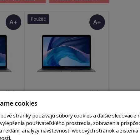
Použité
A+
A+
(TOP
(TOP
stav)
stav)
skladom
skladom
ro i5 /
MacBook Air 13,3" / i5 4x jádro /
vame cookies
512GB SSD / 8GB RAM space grey
(2020) CTO
bové stránky používajú súbory cookies a ďalšie sledovacie 
 vylepšenia používateľského prostredia, zobrazenia prispô
obraziť
392 €
 reklám, analýzy návštevnosti webových stránok a zistenia 
Zobraziť
osti.