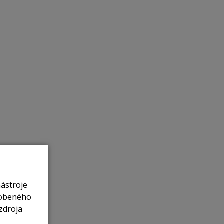
nástroje
sobeného
zdroja