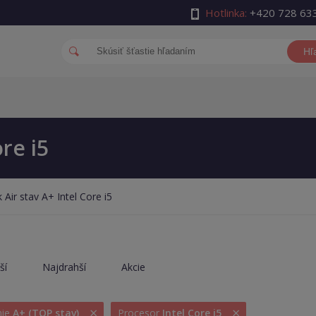
Hotlinka:
+420 728 63
Hľ
re i5
ir stav A+ Intel Core i5
ší
Najdrahší
Akcie
×
×
nie
A+ (TOP stav)
Procesor
Intel Core i5