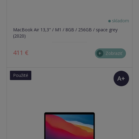
skladom
MacBook Air 13,3" / M1 / 8GB / 256GB / space grey
(2020)
411 €
Zobraziť
Použité
A+
(TOP
stav)