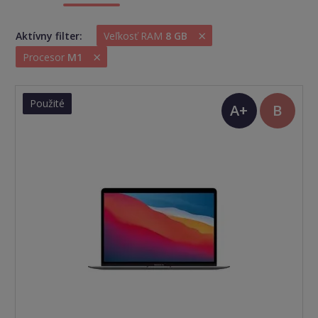
×
Aktívny filter:
Veľkosť RAM
8 GB
×
Procesor
M1
Použité
A+
B
(TOP
stav)