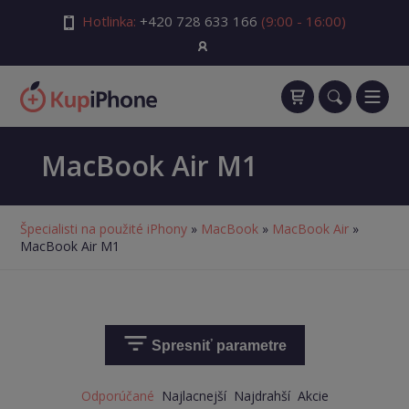
Hotlinka:
+420 728 633 166
(9:00 - 16:00)
MacBook Air M1
Špecialisti na použité iPhony
»
MacBook
»
MacBook Air
»
MacBook Air M1
Spresniť parametre
Odporúčané
Najlacnejší
Najdrahší
Akcie