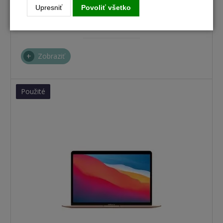
nie je skladom
Upresniť
Povoliť všetko
MacBook Air 13,3" / M1 / 8GB / 128GB / silver (2020)
Zobraziť
Použité