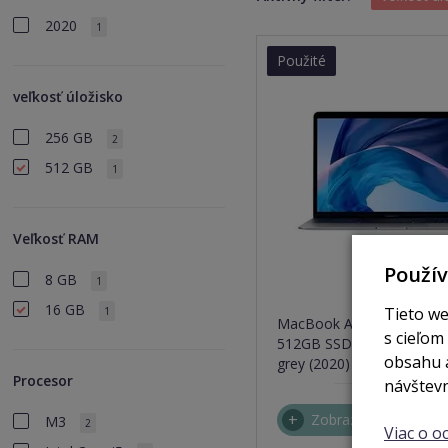
2020
1
Použité
veľkosť úložisko
256 GB
2
512 GB
1
Veľkosť RAM
Použí
8 GB
1
nie 
16 GB
Tieto we
1
MacBook Air 13,3" / 4jádro
s cieľom
512GB SSD / 16GB RAM s
obsahu a
grey (2020) CTO
Procesor
návštevn
Zobraziť
M3
2
Viac o 