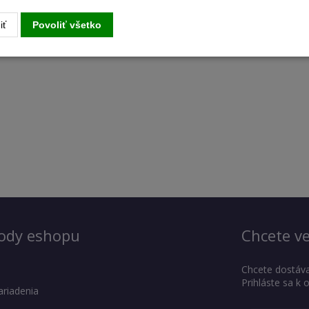
iť
Povoliť všetko
ody eshopu
Chcete ve
Chcete dostáva
Prihláste sa k
ariadenia