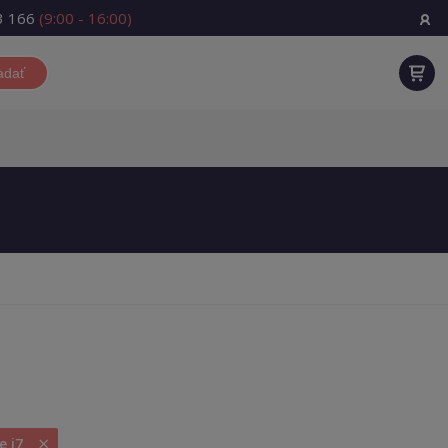
3 166
(9:00 - 16:00)
adať
×
e i7