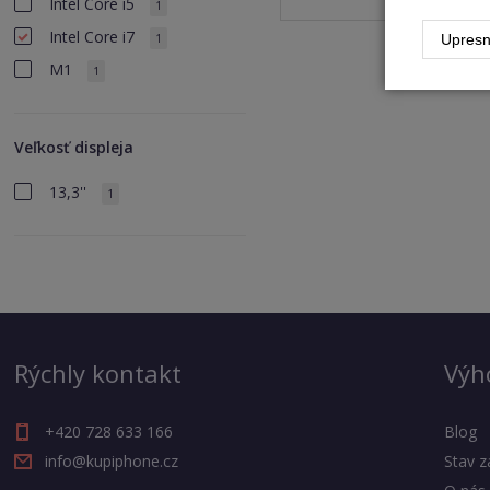
Intel Core i5
1
Intel Core i7
1
Upresn
M1
1
Veľkosť displeja
13,3''
1
Rýchly kontakt
Výh
+420 728 633 166
Blog
info@kupiphone.cz
Stav z