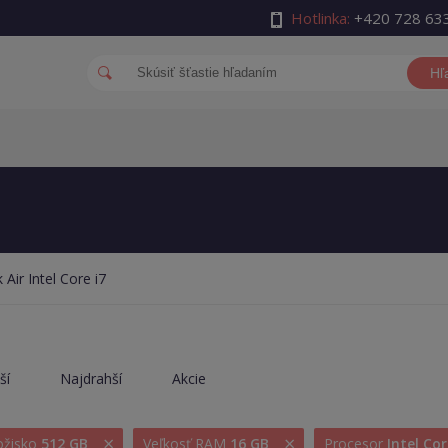
Hotlinka:
+420 728 63
Hľ
ir Intel Core i7
ší
Najdrahší
Akcie
×
×
ložisko
512 GB
Veľkosť RAM
16 GB
Procesor
Intel Cor