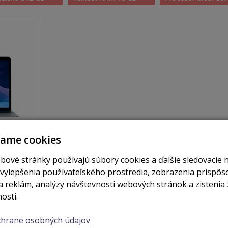
vame cookies
je skladom
bové stránky používajú súbory cookies a ďalšie sledovacie 
vý i7 /
 vylepšenia používateľského prostredia, zobrazenia prispô
pace
 reklám, analýzy návštevnosti webových stránok a zistenia 
osti.
ochrane osobných údajov