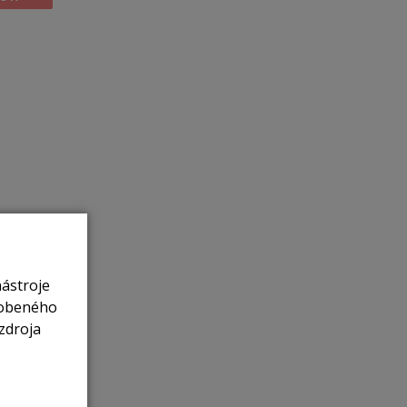
nástroje
sobeného
zdroja