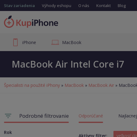
Stav zariadenia
Výhody eshopu
O nás
Kontakt
Blog
iPhone
MacBook
MacBook Air Intel Core i7
Špecialisti na použité iPhony
»
MacBook
»
MacBook Air
» MacBook A
Podrobné filtrovanie
Odporúčané
Najlacnej
Rok
Aktívny filter:
veľkosť ú