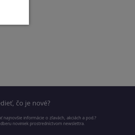
dieť, čo je nové?
ť najnovšie informácie o zľavách, akciách a pod.?
 odberu noviniek prostredníctvom newslettra.