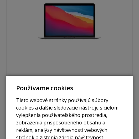
nie je skladom
Používame cookies
MacBook Air 13,3" / M1 / 16GB / 512GB / space grey
(2020)
Tieto webové stránky používajú súbory
cookies a ďalšie sledovacie nástroje s cieľom
Zobraziť
vylepšenia používateľského prostredia,
zobrazenia prispôsobeného obsahu a
reklám, analýzy návštevnosti webových
Použité
stránok a zistenia zdroja návštevnosti.