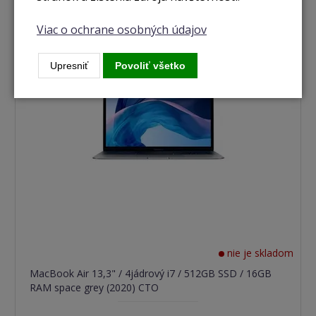
Viac o ochrane osobných údajov
Upresniť
Povoliť všetko
nie je skladom
MacBook Air 13,3" / 4jádrový i7 / 512GB SSD / 16GB
RAM space grey (2020) CTO