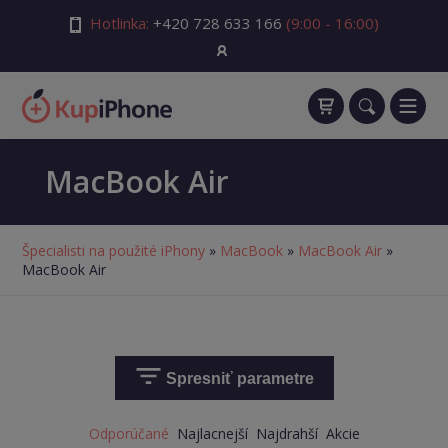
Hotlinka:
+420 728 633 166
(9:00 - 16:00)
MacBook Air
Špecialisti na použité iPhony
»
MacBook
»
MacBook Air
»
MacBook Air
Spresniť parametre
Odporúčané
Najlacnejší
Najdrahší
Akcie