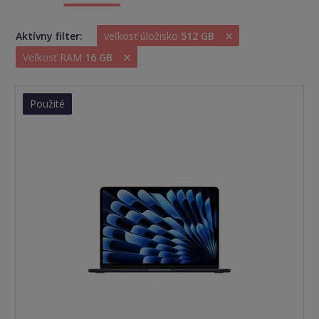
×
Aktívny filter:
veľkosť úložisko
512 GB
×
Veľkosť RAM
16 GB
Použité