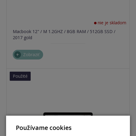
nie je skladom
Macbook 12" / M 1.2GHZ / 8GB RAM / 512GB SSD /
2017 gold
Zobraziť
Použité
Používame cookies