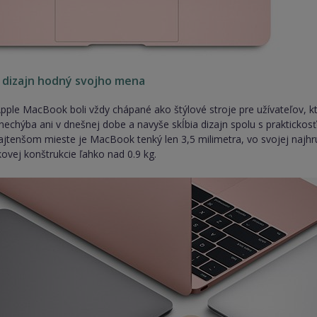
 dizajn hodný svojho mena
ple MacBook boli vždy chápané ako štýlové stroje pre užívateľov, k
echýba ani v dnešnej dobe a navyše skĺbia dizajn spolu s praktickos
 najtenšom mieste je MacBook tenký len 3,5 milimetra, vo svojej najhr
kovej konštrukcie ľahko nad 0.9 kg.