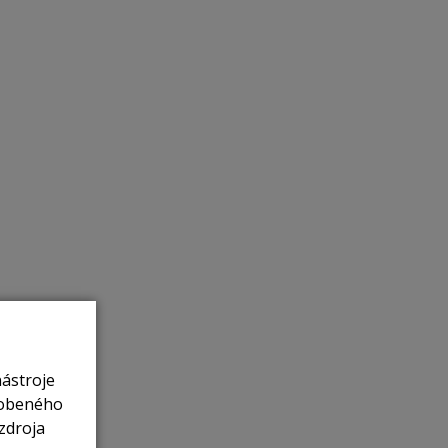
nástroje
sobeného
zdroja