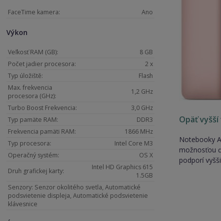
FaceTime kamera:
Ano
Výkon
Veľkosť RAM (GB):
8 GB
Počet jadier procesora:
2 x
Typ úložiště:
Flash
Max. frekvencia
1,2 GHz
procesora (GHz):
Turbo Boost Frekvencia:
3,0 GHz
Opäť vyšší
Typ pamäte RAM:
DDR3
Frekvencia pamäti RAM:
1866 MHz
Notebooky Ap
Typ procesora:
Intel Core M3
možnosťou ďa
Operačný systém:
OS X
podporí vyšši
Intel HD Graphics 615
Druh grafickej karty:
1.5GB
Senzory: Senzor okolitého svetla, Automatické
podsvietenie displeja, Automatické podsvietenie
klávesnice