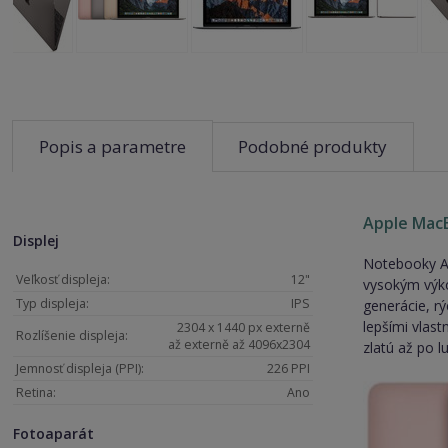
Popis a parametre
Podobné produkty
Apple Mac
Displej
Notebooky Ap
Veľkosť displeja:
12"
vysokým výko
Typ displeja:
IPS
generácie, r
lepšími vlast
2304 x 1440 px externě
Rozlíšenie displeja:
až externě až 4096x2304
zlatú až po l
Jemnosť displeja (PPI):
226 PPI
Retina:
Ano
Fotoaparát