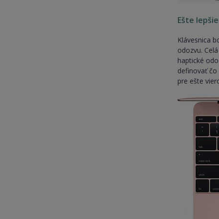
Ešte lepši
Klávesnica b
odozvu. Celá 
haptické odo
definovať čo 
pre ešte vie