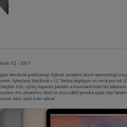
Book 12 - 2017
ple MacBook predstavujú štýlová zariadení, ktoré reprezentujú svo
nom. Vylepšený MacBook s 12 "Retina displejom vo verzii pre rok 2
ýchlejším SSD, vyššej kapacite pamäte a inovovaná bola tiež klávesnic
nosťami. Pre užívateľov, ktorí sa chcú odlíšiť ponúka Apple štyri fare
uxusné zlatú, stačí si len vybrať.