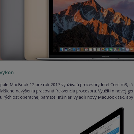
 výkon
ple MacBook 12 pre rok 2017 využívajú procesory Intel Core m3, i5 
lšieho navýšenia pracovná frekvencia procesora. Využitím novej gene
u rýchlosť operačnej pamäte. Inžinieri vyladili nový MacBook tak, aby