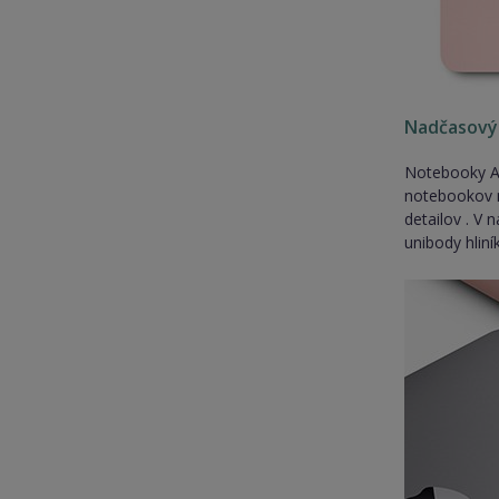
Nadčasový
Notebooky Ap
notebookov n
detailov . V
unibody hliní