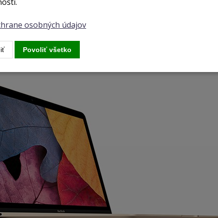
osti.
isplej
ochrane osobných údajov
hodou prenosného počítača MacBook je nádherný displej Retina, ktor
vďaka ktorej podáva jasný obraz s vynikajúcimi farbami prakticky z ak
iť
Povoliť všetko
u a najjemnejšie grafiky. A vďaka širokému farebnému gamutu sRGB v