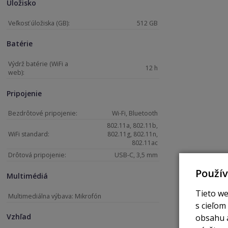
Úložisko
Veľkosť úložiska (GB):
512 GB
Batérie
Výdrž batérie (WiFi a
12 h
web):
Pripojenie
Bezdrôtové pripojenie:
Wi-Fi, Bluetooth
802.11a, 802.11b,
WiFi standard:
802.11g, 802.11n,
802.11ac
Drôtová pripojenie:
USB-C, 3,5 mm
Použí
Multimédiá
Tieto we
Multimediálna výbava: Mikrofón
s cieľom
Vzhľad
obsahu a