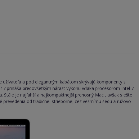
je užívateľa a pod elegantným kabátom skrývajú komponenty s
017 prináša predovšetkým nárast výkonu vďaka procesorom Intel 7.
a. Stále je najľahší a najkompaktnejší prenosný Mac , avšak s ešte
bné prevedenia od tradičnej striebornej cez vesmírnu šedú a ružovo