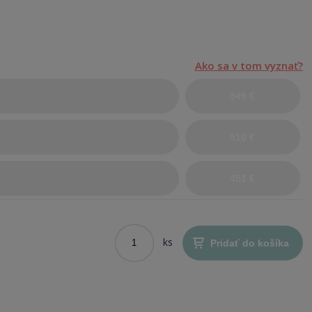
Ako sa v tom vyznať?
549 €
510 €
451 €
ks
Pridať do košíka