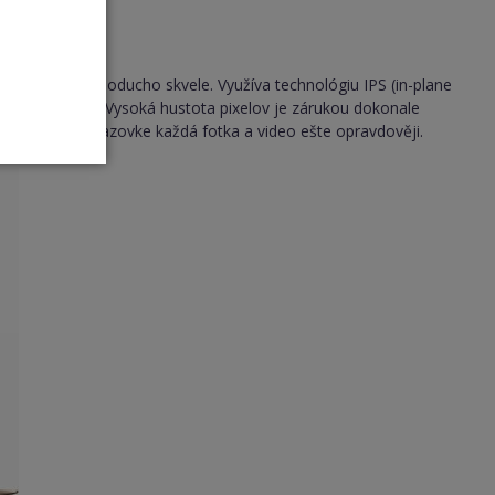
ý vyzerá jednoducho skvele. Využíva technológiu IPS (in-plane
éhokoľvek uhla. Vysoká hustota pixelov je zárukou dokonale
ynikne na obrazovke každá fotka a video ešte opravdověji.