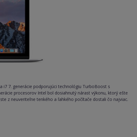
a i7 7. generácie podporujúci technológiu TurboBoost s
rácie procesorov Intel bol dosiahnutý nárast výkonu, ktorý ešte
 ste z neuveriteľne tenkého a ľahkého počítače dostali čo najviac.