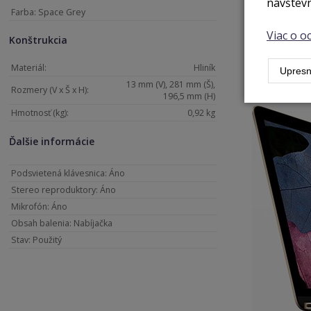
návštevn
Farba: Space Grey
Nádherný d
Viac o 
Konštrukcia
Nespornou vý
switching), 
Materiál:
Hliník
Upresn
ostrého text
13 mm (V), 281 mm (Š),
Rozmery (V x Š x H):
196,5 mm (H)
Hmotnosť (kg):
0,92 kg
Ďalšie informácie
Podsvietená klávesnica: Áno
Stereo reproduktory: Áno
Mikrofón: Áno
Obsah balenia: Nabíjačka
Stav: Použitý