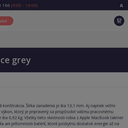
3 166
(9:00 - 16:00)
adať
ce grey
konštrukcia. Šírka zariadenia je iba 13,1 mm. Aj napriek veľmi
výkon, ktorý je pripravený sa prispôsobiť vášmu pracovnému
iba 0,92 kg. Všetky tieto vlastnosti robia z Apple MacBook takmer
a ani prítomnosti batérií, ktoré poskytnú dostatok energie až na