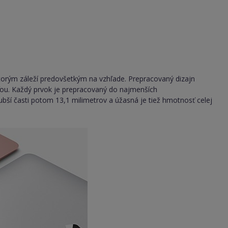
torým záleží predovšetkým na vzhľade. Prepracovaný dizajn
ťou. Každý prvok je prepracovaný do najmenších
ubší časti potom 13,1 milimetrov a úžasná je tiež hmotnosť celej