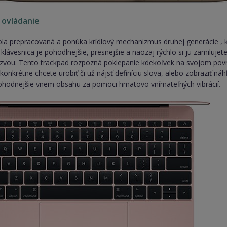
e ovládanie
ola prepracovaná a ponúka krídlový mechanizmus druhej generácie , k
klávesnica je pohodlnejšie, presnejšie a naozaj rýchlo si ju zamilujet
zvou. Tento trackpad rozpozná poklepanie kdekoľvek na svojom povrchu
konkrétne chcete urobiť či už nájsť definíciu slova, alebo zobraziť náh
rohodnejšie vnem obsahu za pomoci hmatovo vnímateľných vibrácií.