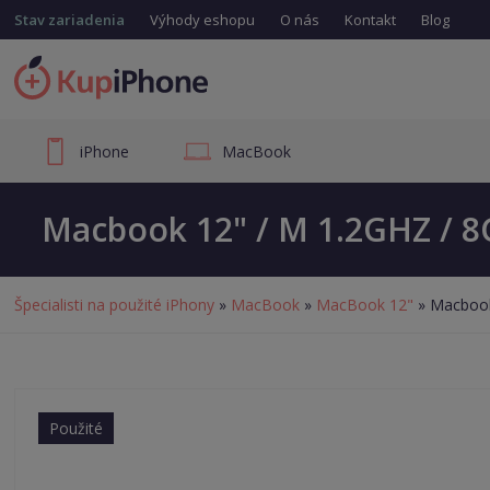
Stav zariadenia
Výhody eshopu
O nás
Kontakt
Blog
iPhone
MacBook
Macbook 12" / M 1.2GHZ / 8
Špecialisti na použité iPhony
»
MacBook
»
MacBook 12"
» Macbook
Použité