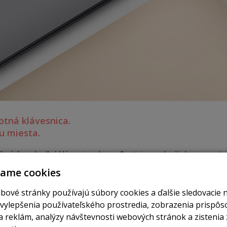
tná klávesnica.
u miesta.
ení, že pohodlná klávesnica plnej veľkosti je pre skvelý dojem z no
ho MacBooku dostali, museli sme znovu premyslieť celé technické rieš
vame cookies
zmus. Je teraz nielen oveľa tenšia, ale aj pohodlnejšia a presnejšia pr
bové stránky používajú súbory cookies a ďalšie sledovacie 
 vylepšenia používateľského prostredia, zobrazenia prispô
 reklám, analýzy návštevnosti webových stránok a zistenia 