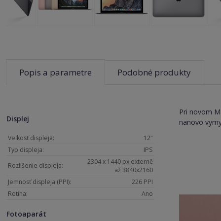
Popis a parametre
Podobné produkty
Pri novom M
Displej
nanovo vymys
Veľkosť displeja:
12"
Typ displeja:
IPS
2304 x 1440 px externě
Rozlíšenie displeja:
až 3840x2160
Jemnosť displeja (PPI):
226 PPI
Retina:
Ano
Fotoaparát