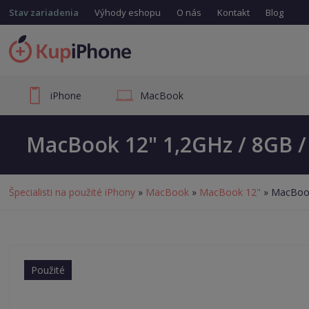
Stav zariadenia
Výhody eshopu
O nás
Kontakt
Blog
iPhone
MacBook
MacBook 12" 1,2GHz / 8GB /
Špecialisti na použité iPhony
»
MacBook
»
MacBook 12"
» MacBook
Použité