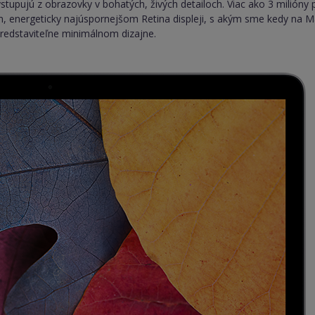
stupujú z obrazovky v bohatých, živých detailoch. Viac ako 3 milióny
, energeticky najúspornejšom Retina displeji, s akým sme kedy na Macu
predstaviteľne minimálnom dizajne.