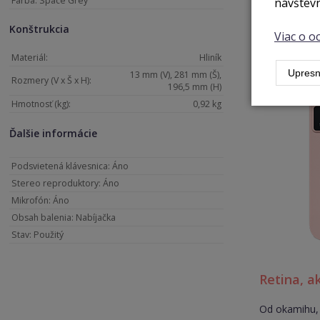
Farba: Space Grey
návštevn
Konštrukcia
Viac o 
Materiál:
Hliník
Upresn
13 mm (V), 281 mm (Š),
Rozmery (V x Š x H):
196,5 mm (H)
Hmotnosť (kg):
0,92 kg
Ďalšie informácie
Podsvietená klávesnica: Áno
Stereo reproduktory: Áno
Mikrofón: Áno
Obsah balenia: Nabíjačka
Stav: Použitý
Retina, a
Od okamihu, 