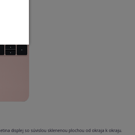
ina displej so súvislou sklenenou plochou od okraja k okraju.