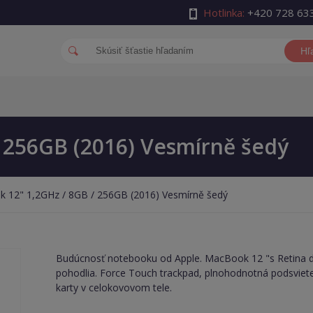
Hotlinka:
+420 728 63
Hľ
 256GB (2016) Vesmírně šedý
 12" 1,2GHz / 8GB / 256GB (2016) Vesmírně šedý
Budúcnosť notebooku od Apple. MacBook 12 "s Retina di
pohodlia. Force Touch trackpad, plnohodnotná podsvieten
karty v celokovovom tele.