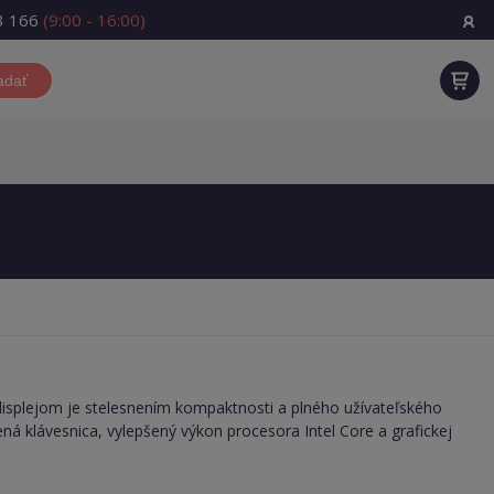
3 166
(9:00 - 16:00)
adať
splejom je stelesnením kompaktnosti a plného užívateľského
á klávesnica, vylepšený výkon procesora Intel Core a grafickej