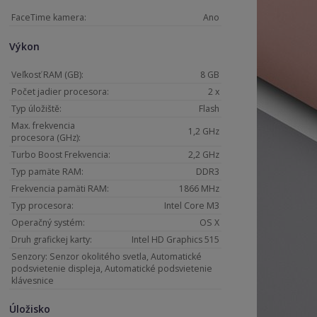
FaceTime kamera:
Ano
Výkon
Veľkosť RAM (GB):
8 GB
Počet jadier procesora:
2 x
Typ úložiště:
Flash
Max. frekvencia
1,2 GHz
procesora (GHz):
Turbo Boost Frekvencia:
2,2 GHz
Typ pamäte RAM:
DDR3
Frekvencia pamäti RAM:
1866 MHz
Typ procesora:
Intel Core M3
Operačný systém:
OS X
Druh grafickej karty:
Intel HD Graphics 515
Senzory: Senzor okolitého svetla, Automatické
podsvietenie displeja, Automatické podsvietenie
klávesnice
Úložisko