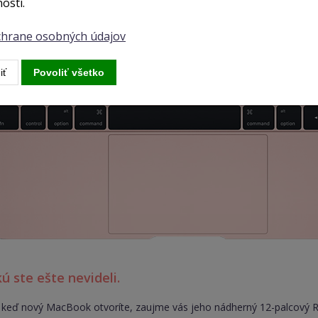
osti.
ochrane osobných údajov
iť
Povoliť všetko
kú ste ešte nevideli.
keď nový MacBook otvoríte, zaujme vás jeho nádherný 12-palcový Ret