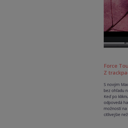
Force Tou
Z trackpa
S novým MacB
bez ohľadu n
Keď po kliknu
odpovedá hap
možností na 
citlivejšie n