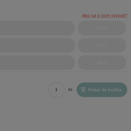
Ako sa v tom vyznať?
353 €
333 €
451 €
ks
Pridať do košíka