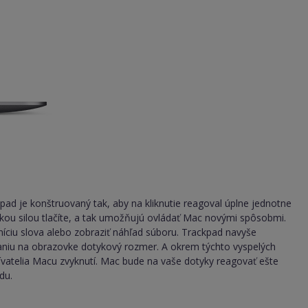
d je konštruovaný tak, aby na kliknutie reagoval úplne jednotne
kou silou tlačíte, a tak umožňujú ovládať Mac novými spôsobmi.
finíciu slova alebo zobraziť náhľad súboru. Trackpad navyše
aniu na obrazovke dotykový rozmer. A okrem týchto vyspelých
ívatelia Macu zvyknutí. Mac bude na vaše dotyky reagovať ešte
du.