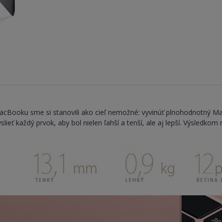
acBooku sme si stanovili ako cieľ nemožné: vyvinúť plnohodnotný 
lieť každý prvok, aby bol nielen ľahší a tenší, ale aj lepší. Výsledk