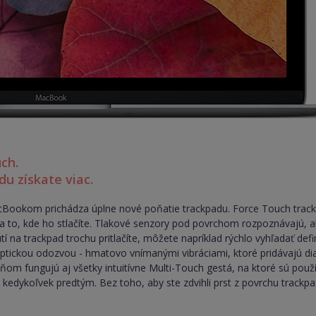
ch.
du získate viac.
ookom prichádza úplne nové poňatie trackpadu. Force Touch trackpa
a to, kde ho stlačíte. Tlakové senzory pod povrchom rozpoznávajú, a
tí na trackpad trochu pritlačíte, môžete napríklad rýchlo vyhľadať de
tickou odozvou - hmatovo vnímanými vibráciami, ktoré pridávajú di
ňom fungujú aj všetky intuitívne Multi-Touch gestá, na ktoré sú použ
ež kedykoľvek predtým. Bez toho, aby ste zdvihli prst z povrchu trackpa