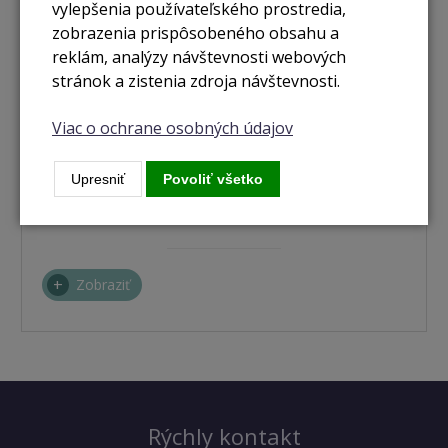
vylepšenia používateľského prostredia,
zobrazenia prispôsobeného obsahu a
reklám, analýzy návštevnosti webových
stránok a zistenia zdroja návštevnosti.
Viac o ochrane osobných údajov
nie je skladom
Upresniť
Povoliť všetko
iPhone 15 128GB green
Zobraziť
Rýchly kontakt