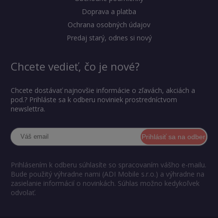
Doprava a platba
Ochrana osobných údajov
Predaj starý, odnes si nový
Chcete vedieť, čo je nové?
Chcete dostávať najnovšie informácie o zľavách, akciách a
pod.? Prihláste sa k odberu noviniek prostredníctvom
newslettra.
Prihlásiť sa na odber
Prihlásením k odberu súhlasíte so spracovaním vášho e-mailu.
Bude použitý výhradne nami (ADI Mobile s.r.o.) a výhradne na
zasielanie informácií o novinkách. Súhlas možno kedykoľvek
odvolať.