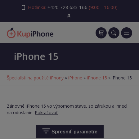
Hotlinka:
+420 728 633 166
(9:00 - 16:00)
iPhone 15
Špecialisti na použité iPhony
»
iPhone
»
iPhone 15
» iPhone 15
Zánovné iPhone 15 vo výbornom stave, so zárukou a ihneď
na odoslanie.
Pokračovať
Spresniť parametre