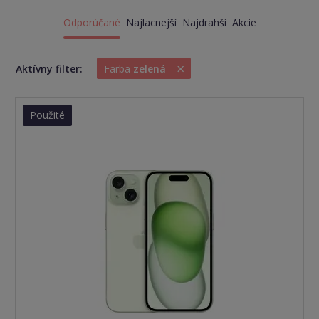
Odporúčané
Najlacnejší
Najdrahší
Akcie
×
Aktívny filter:
Farba
zelená
Použité