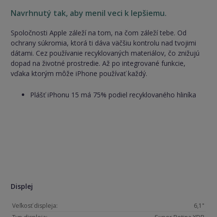
Navrhnutý tak, aby menil veci k lepšiemu.
Spoločnosti Apple záleží na tom, na čom záleží tebe. Od
ochrany súkromia, ktorá ti dáva väčšiu kontrolu nad tvojimi
dátami. Cez používanie recyklovaných materiálov, čo znižujú
dopad na životné prostredie. Až po integrované funkcie,
vďaka ktorým môže iPhone používať každý.
Plášť iPhonu 15 má 75% podiel recyklovaného hliníka
Displej
Veľkosť displeja:
6,1"