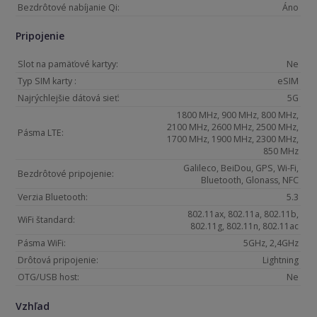
Bezdrôtové nabíjanie Qi:
Áno
Pripojenie
Slot na pamäťové kartyy:
Ne
Typ SIM karty :
eSIM
Najrýchlejšie dátová sieť:
5G
1800 MHz, 900 MHz, 800 MHz,
2100 MHz, 2600 MHz, 2500 MHz,
Pásma LTE:
1700 MHz, 1900 MHz, 2300 MHz,
850 MHz
Galileco, BeiDou, GPS, Wi-Fi,
Bezdrôtové pripojenie:
Bluetooth, Glonass, NFC
Verzia Bluetooth:
5.3
802.11ax, 802.11a, 802.11b,
WiFi štandard:
802.11g, 802.11n, 802.11ac
Pásma WiFi:
5GHz, 2,4GHz
Drôtová pripojenie:
Lightning
OTG/USB host:
Ne
Vzhľad