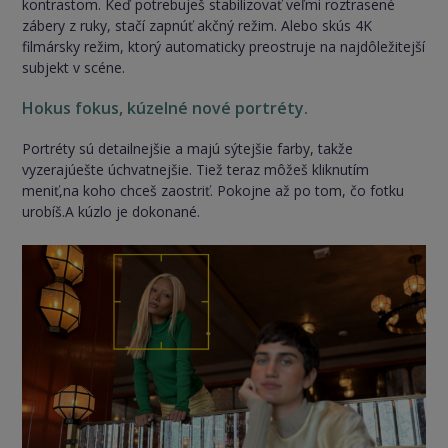
kontrastom. Keď potrebuješ stabilizovať veľmi roztrasené
zábery z ruky, stačí zapnúť akčný režim. Alebo skús 4K
filmársky režim, ktorý automaticky preostruje na najdôležitejší
subjekt v scéne.
Hokus fokus, kúzelné nové portréty.
Portréty sú detailnejšie a majú sýtejšie farby, takže
vyzerajúešte úchvatnejšie. Tiež teraz môžeš kliknutím
meniť,na koho chceš zaostriť. Pokojne až po tom, čo fotku
urobíš.A kúzlo je dokonané.