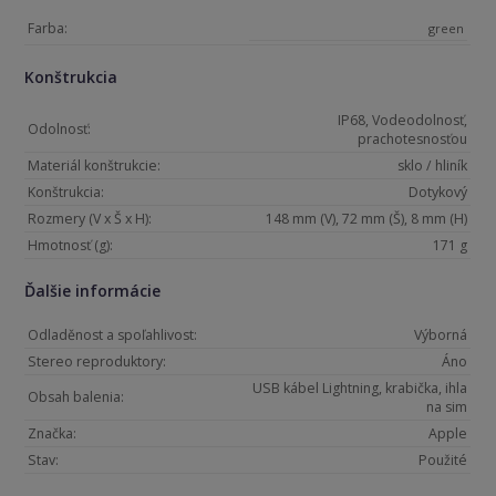
Farba:
green
Konštrukcia
IP68, Vodeodolnosť,
Odolnosť:
prachotesnosťou
Materiál konštrukcie:
sklo / hliník
Konštrukcia:
Dotykový
Rozmery (V x Š x H):
148 mm (V), 72 mm (Š), 8 mm (H)
Hmotnosť (g):
171 g
Ďalšie informácie
Odladěnost a spoľahlivost:
Výborná
Stereo reproduktory:
Áno
USB kábel Lightning, krabička, ihla
Obsah balenia:
na sim
Značka:
Apple
Stav:
Použité