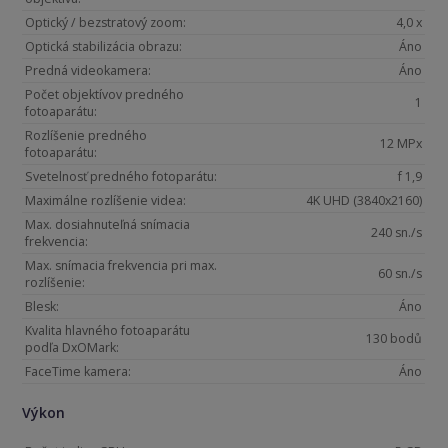
Optický / bezstratový zoom:
4,0 x
Optická stabilizácia obrazu:
Áno
Predná videokamera:
Áno
Počet objektívov predného
1
fotoaparátu:
Rozlíšenie predného
12 MPx
fotoaparátu:
Svetelnosť predného fotoparátu:
f 1,9
Maximálne rozlíšenie videa:
4K UHD (3840x2160)
Max. dosiahnuteľná snímacia
240 sn./s
frekvencia:
Max. snímacia frekvencia pri max.
60 sn./s
rozlíšenie:
Blesk:
Áno
Kvalita hlavného fotoaparátu
130 bodů
podľa DxOMark:
FaceTime kamera:
Áno
Výkon