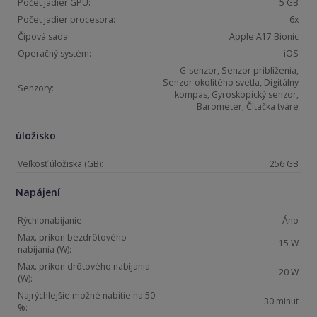
Počet jadier GPU:
5 GB
Počet jadier procesora:
6x
Čipová sada:
Apple A17 Bionic
Operačný systém:
iOS
G-senzor, Senzor priblíženia,
Senzor okolitého svetla, Digitálny
Senzory:
kompas, Gyroskopický senzor,
Barometer, Čítačka tváre
úložisko
Veľkosť úložiska (GB):
256 GB
Napájení
Rýchlonabíjanie:
Áno
Max. príkon bezdrôtového
15 W
nabíjania (W):
Max. príkon drôtového nabíjania
20 W
(W):
Najrýchlejšie možné nabitie na 50
30 minut
%: