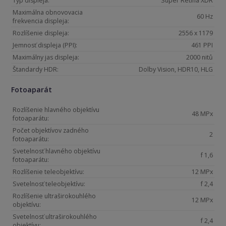
Typ displeja:
Super Retina XDR
Maximálna obnovovacia
60 Hz
frekvencia displeja:
Rozlíšenie displeja:
2556 x 1179
Jemnosť displeja (PPI):
461 PPI
Maximálny jas displeja:
2000 nitů
Štandardy HDR:
Dolby Vision, HDR10, HLG
Fotoaparát
Rozlíšenie hlavného objektívu
48 MPx
fotoaparátu:
Počet objektívov zadného
2
fotoaparátu:
Svetelnosť hlavného objektívu
f 1,6
fotoaparátu:
Rozlíšenie teleobjektívu:
12 MPx
Svetelnosť teleobjektívu:
f 2,4
Rozlíšenie ultraširokouhlého
12 MPx
objektívu:
Svetelnosť ultraširokouhlého
f 2,4
objektívu: