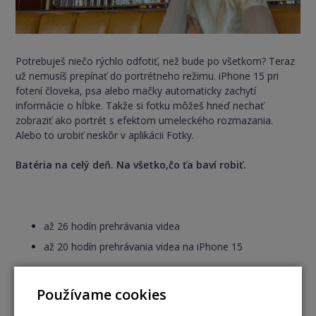
Potrebuješ niečo rýchlo odfotiť, než bude po všetkom? Teraz
už nemusíš prepínať do portrétneho režimu. iPhone 15 pri
fotení človeka, psa alebo mačky automaticky zachytí
informácie o hĺbke. Takže si fotku môžeš hneď nechať
zobraziť ako portrét s efektom umeleckého rozmazania.
Alebo to urobiť neskôr v aplikácii Fotky.
Batéria na celý deň. Na všetko,čo ťa baví robiť.
až 26 hodín prehrávania videa
až 20 hodín prehrávania videa na iPhone 15
Používame cookies
Až o 3 hodiny dlhšie prehrávanie videa ako na iPhone 12.