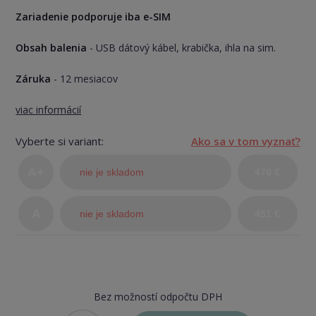
Zariadenie podporuje iba e-SIM
Obsah balenia
- USB dátový kábel, krabička, ihla na sim.
Záruka
- 12 mesiacov
viac informácií
Vyberte si variant:
Ako sa v tom vyznať?
A+
nie je skladom
470 €
(TOP
A
nie je skladom
451 €
stav)
Bez možností odpočtu DPH