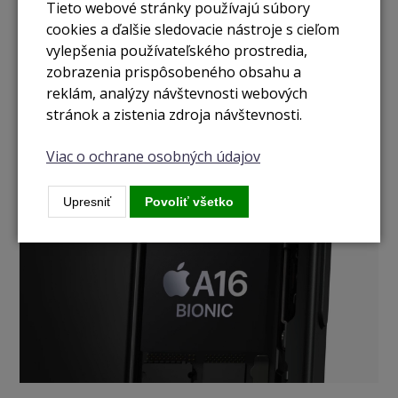
Tieto webové stránky používajú súbory
A16 Bionic. Pracant preverený profíkmi.
cookies a ďalšie sledovacie nástroje s cieľom
vylepšenia používateľského prostredia,
A16 Bionic zvláda množstvo vyspelých funkcií. Napríklad
zobrazenia prispôsobeného obsahu a
výpočtovú fotografiu potrebnú na 24MP fotky a portréty
reklám, analýzy návštevnosti webových
ďalšej generácie. Alebo izoláciu hlasu počas hovorov. A s
stránok a zistenia zdroja návštevnosti.
prehľadom utiahne aj graficky náročné hry. Zároveň je
ohromne úsporný, takže šetrí batériu. Niet divu, keď pochádza
Viac o ochrane osobných údajov
z modelu Pro.
Upresniť
Povoliť všetko