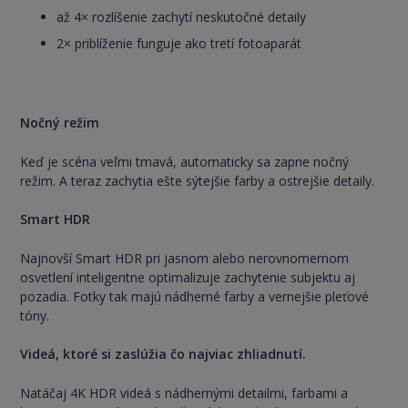
až 4× rozlíšenie zachytí neskutočné detaily
2× priblíženie funguje ako tretí fotoaparát
Nočný režim
Keď je scéna veľmi tmavá, automaticky sa zapne nočný
režim. A teraz zachytia ešte sýtejšie farby a ostrejšie detaily.
Smart HDR
Najnovší Smart HDR pri jasnom alebo nerovnomernom
osvetlení inteligentne optimalizuje zachytenie subjektu aj
pozadia. Fotky tak majú nádherné farby a vernejšie pleťové
tóny.
Videá, ktoré si zaslúžia čo najviac zhliadnutí.
Natáčaj 4K HDR videá s nádhernými detailmi, farbami a