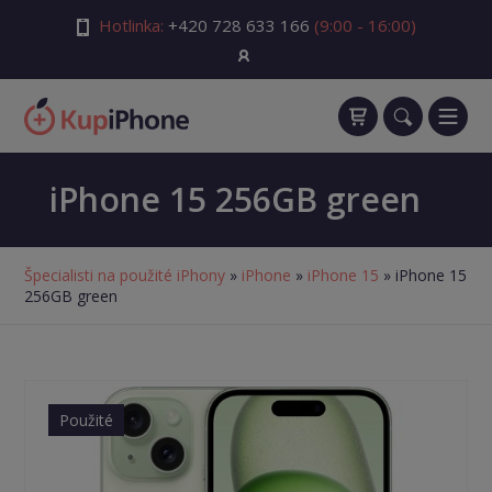
Hotlinka:
+420 728 633 166
(9:00 - 16:00)
iPhone 15 256GB green
Špecialisti na použité iPhony
»
iPhone
»
iPhone 15
» iPhone 15
256GB green
Použité