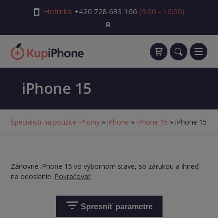
Hotlinka:
+420 728 633 166
(9:00 - 16:00)
iPhone 15
Špecialisti na použité iPhony
»
iPhone
»
iPhone 15
» iPhone 15
Zánovné iPhone 15 vo výbornom stave, so zárukou a ihneď
na odoslanie.
Pokračovať
Spresniť parametre