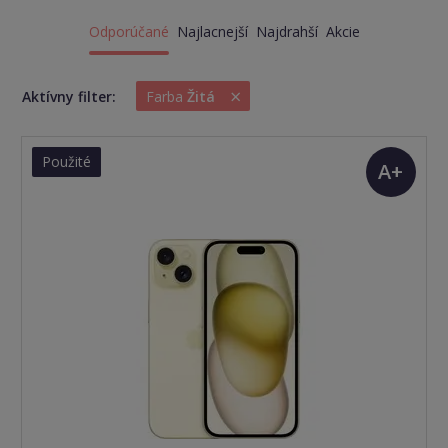
Odporúčané
Najlacnejší
Najdrahší
Akcie
×
Aktívny filter:
Farba
Žitá
Použité
A+
(TOP
stav)