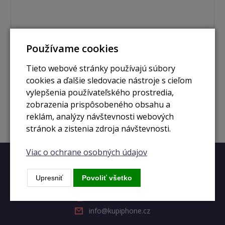
skladom
Používame cookies
iPhone 15 512GB yellow
Tieto webové stránky používajú súbory
cookies a ďalšie sledovacie nástroje s cieľom
549 €
vylepšenia používateľského prostredia,
Zobraziť
zobrazenia prispôsobeného obsahu a
reklám, analýzy návštevnosti webových
stránok a zistenia zdroja návštevnosti.
Viac o ochrane osobných údajov
Rýchly kontakt
Upresniť
Povoliť všetko
+420 728 633 166
info@kupiphone.cz