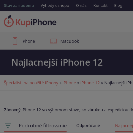
Stav zariadenia
Výhody eshopu
O nás
Kontakt
Blog
iPhone
MacBook
Najlacnejší iPhone 12
Špecialisti na použité iPhony
»
iPhone
»
iPhone 12
» Najlacnejší iP
Zánovný iPhone 12 vo výbornom stave, so zárukou a expedíciou d
Podrobné filtrovanie
Odporúčané
Najlacnej