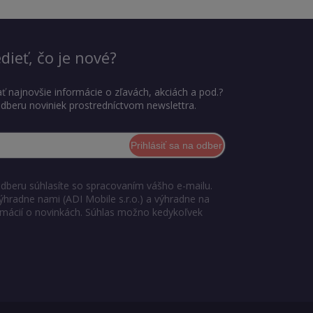
dieť, čo je nové?
ť najnovšie informácie o zľavách, akciách a pod.?
 odberu noviniek prostredníctvom newslettra.
Prihlásiť sa na odber
odberu súhlasíte so spracovaním vášho e-mailu.
ýhradne nami (ADI Mobile s.r.o.) a výhradne na
ormácií o novinkách. Súhlas možno kedykoľvek