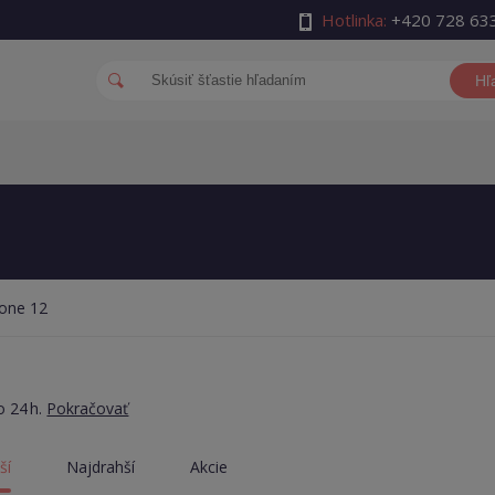
Hotlinka:
+420 728 63
Hľ
hone 12
o 24 h.
Pokračovať
ší
Najdrahší
Akcie