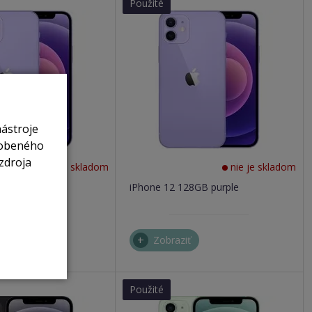
Použité
nástroje
sobeného
zdroja
nie je skladom
nie je skladom
56GB purple
iPhone 12 128GB purple
ť
Zobraziť
Použité