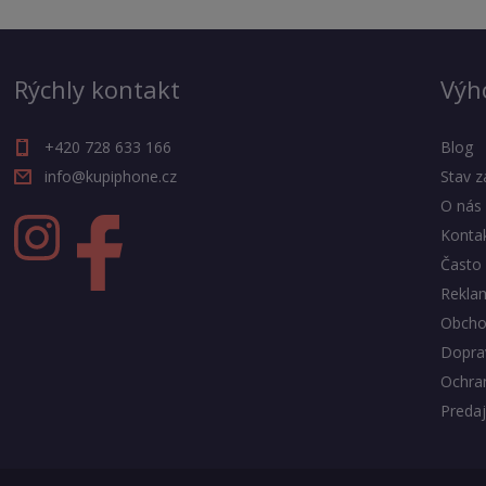
Rýchly kontakt
Výh
+420 728 633 166
Blog
info@kupiphone.cz
Stav z
O nás
Konta
Často 
Rekla
Obcho
Doprav
Ochra
Predaj