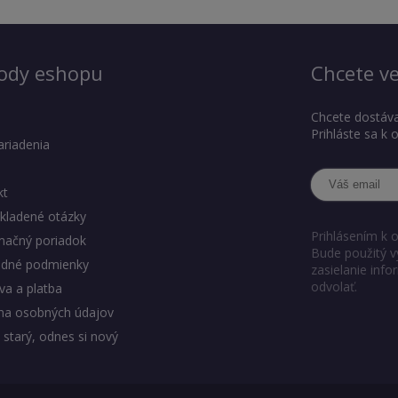
ody eshopu
Chcete ve
Chcete dostáva
Prihláste sa k
ariadenia
kt
kladené otázky
Prihlásením k 
mačný poriadok
Bude použitý v
dné podmienky
zasielanie inf
odvolať.
a a platba
na osobných údajov
 starý, odnes si nový