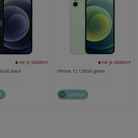
nie je skladom
nie je skladom
56GB black
iPhone 12 128GB green
ť
Zobraziť