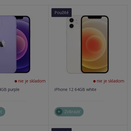
Použité
nie je skladom
nie je skladom
4GB purple
iPhone 12 64GB white
ť
Zobraziť