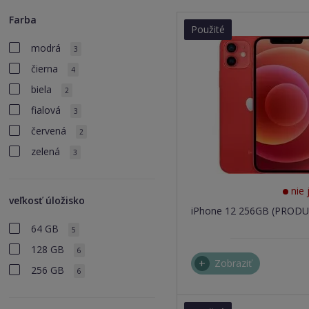
Farba
Použité
modrá
3
čierna
4
biela
2
fialová
3
červená
2
zelená
3
nie 
veľkosť úložisko
iPhone 12 256GB (PROD
64 GB
5
128 GB
6
Zobraziť
256 GB
6