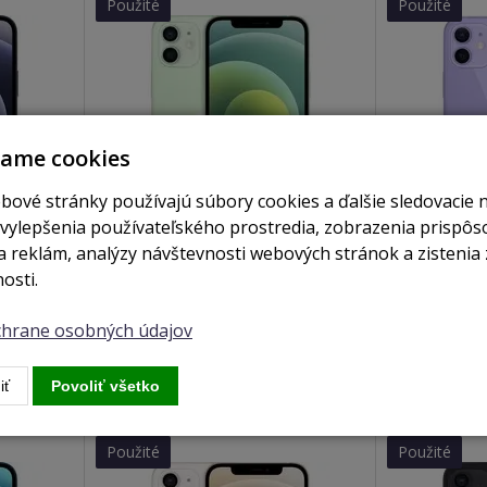
Použité
Použité
vame cookies
bové stránky používajú súbory cookies a ďalšie sledovacie 
 vylepšenia používateľského prostredia, zobrazenia prispô
 reklám, analýzy návštevnosti webových stránok a zistenia 
je skladom
nie je skladom
osti.
iPhone 12 256GB green
iPhone 12 2
ochrane osobných údajov
Zobraziť
Zobrazi
iť
Povoliť všetko
Použité
Použité