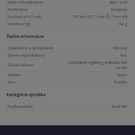
Materiál konštrukcie:
sklo / oceľ
Konštrukcia:
Dotykový
Rozmery (V x Š x H):
147 mm (V), 72 mm (Š), 7 mm (H)
Hmotnosť (g):
182 g
Ďalšie informácie
Odladěnost a spoľahlivost:
Výborná
Stereo reproduktory:
Áno
USB kábel Lightning, krabička, ihla
Obsah balenia:
na sim
Značka:
Apple
Stav:
Použité
Kategória výrobku
Podľa použitia:
Dual SIM