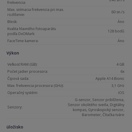
frekvencia:
Max. snímacia frekvencia pri max.
60 sn./s
rozlíšenie:
Blesk:
Áno
Kvalita hlavného fotoaparátu
128 bodů
podľa DxOMark:
FaceTime kamera:
Áno
Výkon
Veľkosť RAM (GB):
4 GB
Počet jadier procesora:
6x
Čipová sada:
Apple A14 Bionic
Max. frekvencia procesora (GHz):
3,1 GHz
Operačný systém:
iOS
G-senzor, Senzor priblíženia,
Senzor okolitého svetla, Digitálny
Senzory:
kompas, Gyroskopický senzor,
Barometer, Čítačka tváre
úložisko