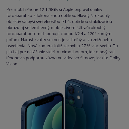
Pre mobil iPhone 12 128GB si Apple pripravil duálny
fotoaparát so zdokonalenou optikou. Hlavný širokouhlý
objektív sa pýši svetelnosťou f/1.6, optickou stabilizáciou
obrazu aj sedemčlenným objektívom. Ultraširokouhlý
fotoaparát potom disponuje clonou f/2.4 a 120° zorným
poľom. Nárast kvality snímok je viditeľný aj za zníženého
osvetlenia. Nová kamera totiž zachytí o 27 % viac svetla. To
platí aj pre natáčanie videí. A mimochodom, ide o prvý rad
iPhonov s podporou záznamu videa vo filmovej kvalite Dolby
Vision.