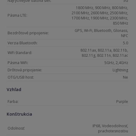
Najrýchlejšie dátová sieť:
5G
1800 MHz, 900 MHz, 800 MHz,
2100 MHz, 2600 MHz, 2500 MHz,
Pásma LTE:
1700 MHz, 1900 MHz, 2300 MHz,
850 MHz
GPS, Wi-Fi, Bluetooth, Glonass,
Bezdrôtové pripojenie:
NFC
Verzia Bluetooth:
5.0
802.11ax, 802.11a, 802.11b,
WiFi štandard:
802.11g, 802.11n, 802.11ac
Pásma WiFi:
5GHz, 2,4GHz
Drôtová pripojenie:
Lightning
OTG/USB host:
Ne
Vzhľad
Farba:
Purple
Konštrukcia
IP68, Vodeodolnosť,
Odolnosť:
prachotesnosťou