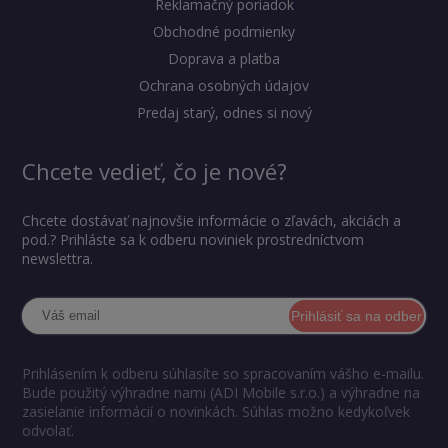
Reklamačný poriadok
Obchodné podmienky
Doprava a platba
Ochrana osobných údajov
Predaj starý, odnes si nový
Chcete vedieť, čo je nové?
Chcete dostávať najnovšie informácie o zľavách, akciách a
pod.? Prihláste sa k odberu noviniek prostredníctvom
newslettra.
Prihlásiť sa na odber
Prihlásením k odberu súhlasíte so spracovaním vášho e-mailu.
Bude použitý výhradne nami (ADI Mobile s.r.o.) a výhradne na
zasielanie informácií o novinkách. Súhlas možno kedykoľvek
odvolať.