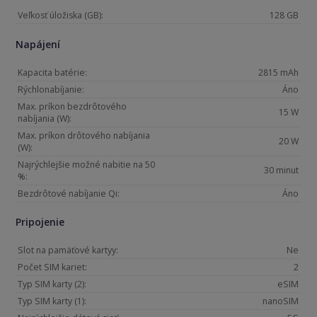
Veľkosť úložiska (GB):
128 GB
Napájení
Kapacita batérie:
2815 mAh
Rýchlonabíjanie:
Áno
Max. príkon bezdrôtového
15 W
nabíjania (W):
Max. príkon drôtového nabíjania
20 W
(W):
Najrýchlejšie možné nabitie na 50
30 minut
%:
Bezdrôtové nabíjanie Qi:
Áno
Pripojenie
Slot na pamäťové kartyy:
Ne
Počet SIM kariet:
2
Typ SIM karty (2):
eSIM
Typ SIM karty (1):
nanoSIM