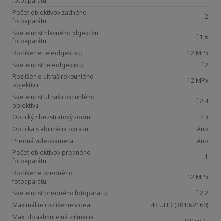
fotoaparátu:
Počet objektívov zadného
2
fotoaparátu:
Svetelnosť hlavného objektívu
f 1,6
fotoaparátu:
Rozlíšenie teleobjektívu:
12 MPx
Svetelnosť teleobjektívu:
f 2
Rozlíšenie ultraširokouhlého
12 MPx
objektívu:
Svetelnosť ultraširokouhlého
f 2,4
objektívu:
Optický / bezstratový zoom:
2 x
Optická stabilizácia obrazu:
Áno
Predná videokamera:
Áno
Počet objektívov predného
1
fotoaparátu:
Rozlíšenie predného
12 MPx
fotoaparátu:
Svetelnosť predného fotoparátu:
f 2,2
Maximálne rozlíšenie videa:
4K UHD (3840x2160)
Max. dosiahnuteľná snímacia
240 sn./s