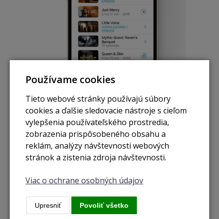
Používame cookies
Tieto webové stránky používajú súbory
cookies a ďalšie sledovacie nástroje s cieľom
vylepšenia používateľského prostredia,
zobrazenia prispôsobeného obsahu a
5G - Mobilná sieť rýchlejšia ako Wi-Fi
reklám, analýzy návštevnosti webových
stránok a zistenia zdroja návštevnosti.
Veľkou revolúciou je integrovaná podpora 5G, pre ktorú Apple
využíva svoj vlastný čip s nízkou spotrebou energie. Vďaka
Viac o ochrane osobných údajov
tomu má technológiu úplne pod kontrolou. Zaujímavosťou je
funkcia Smart Data Mode s automatickým prepínaním medzi
vhodnými sieťami.
Upresniť
Povoliť všetko