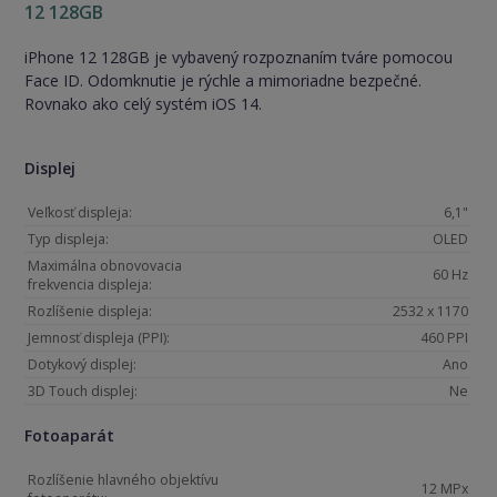
12 128GB
iPhone 12 128GB je vybavený rozpoznaním tváre pomocou
Face ID. Odomknutie je rýchle a mimoriadne bezpečné.
Rovnako ako celý systém iOS 14.
Displej
Veľkosť displeja:
6,1"
Typ displeja:
OLED
Maximálna obnovovacia
60 Hz
frekvencia displeja:
Rozlíšenie displeja:
2532 x 1170
Jemnosť displeja (PPI):
460 PPI
Dotykový displej:
Ano
3D Touch displej:
Ne
Fotoaparát
Rozlíšenie hlavného objektívu
12 MPx