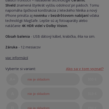
ďalších frontoch – nasadenie technológie
Ceramic
Shield
znamená štyrikrát vyššiu odolnosť pri pádoch. Tomu
napomáha špičková konštrukcia z leteckého hliníka a nový
iPhone prináša aj
novinku
v
bezdrôtovom nabíjaní
vďaka
technológii MagSafe. Lepšie sú aj fotoaparáty alebo
natáčanie
4K HDR videí v Dolby Vision.
Obsah balenia
- USB dátový kábel, krabička, ihla na sim.
Záruka
- 12 mesiacov
viac informácií
Vyberte si variant:
Ako sa v tom vyznať?
A+
nie je skladom
333 €
(TOP
A
nie je skladom
313 €
stav)
B
nie je skladom
294 €